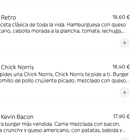
 Retro
18,60 €
ceta clásica de toda la vida. Hamburguesa con queso
ano, cebolla morada a la plancha, tomate, lechuga,
llos, salsa Barbacoa Goiko y salsa Mayo Goiko.
añada de patatas, bebida y salsa Barbacoa Goiko.
Chick Norris
18,40 €
pides una Chick Norris, Chick Norris te pide a ti. Burger
omillo de pollo crujiente picado, mezclado con queso
ano, bacon bits, cebolla crunchy y huevo frito.
añada de patatas, bebida y salsa Barbacoa Goiko.
 approved.
 Kevin Bacon
17,90 €
ra burger más vendida. Carne mezclada con bacon,
a crunchy y queso americano, con patatas, bebida y
Barbacoa Goiko.