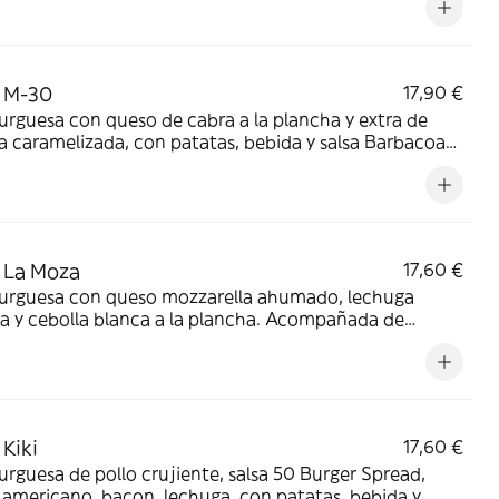
 M-30
17,90 €
guesa con queso de cabra a la plancha y extra de
zada, con patatas, bebida y salsa Barbacoa
 La Moza
17,60 €
rguesa con queso mozzarella ahumado, lechuga
a y cebolla blanca a la plancha. Acompañada de
s, bebida y nuestra salsa Mayo Goiko
Kiki
17,60 €
guesa de pollo crujiente, salsa 50 Burger Spread,
ricano, bacon, lechuga, con patatas, bebida y