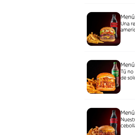
Menú
Una re
americ
pepini
Acomp
Menú 
Tú no 
de sol
americ
Acomp
Chuck
Menú
Nuest
ceboll
salsa 