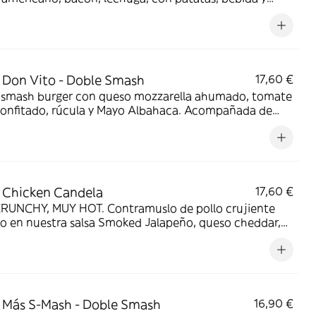
50 Burger Spread.
Don Vito - Doble Smash
17,60 €
 smash burger con queso mozzarella ahumado, tomate
confitado, rúcula y Mayo Albahaca. Acompañada de
s, bebida, y salsa Mayo Albahaca.
 Chicken Candela
17,60 €
RUNCHY, MUY HOT. Contramuslo de pollo crujiente
o en nuestra salsa Smoked Jalapeño, queso cheddar,
ño fresco y pepinillo. Acompañada de patatas, bebida
sa Smoked jalapeño. ¡MÉTELE CANDELA!
Más S-Mash - Doble Smash
16,90 €