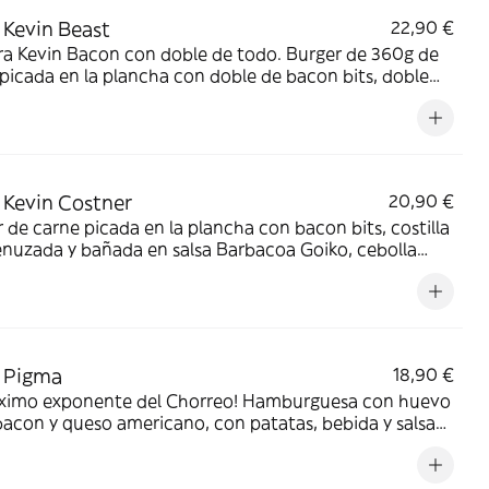
Kevin Beast
22,90 €
ra Kevin Bacon con doble de todo. Burger de 360g de
picada en la plancha con doble de bacon bits, doble
la crunchy y doble de queso cheddar. Acompañada de
s, bebida y salsa Barbacoa Goiko.
Kevin Costner
20,90 €
 de carne picada en la plancha con bacon bits, costilla
nuzada y bañada en salsa Barbacoa Goiko, cebolla
y y queso americano, con patatas y bebida.
 Pigma
18,90 €
áximo exponente del Chorreo! Hamburguesa con huevo
 bacon y queso americano, con patatas, bebida y salsa
Goiko.