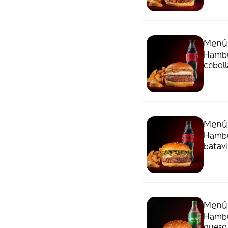
Menú
Hambur
cebolla carameli
Goiko.
Menú
Hambu
batavi
patata
Menú 
Hambur
queso ame