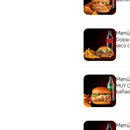
salsa 
Menú 
Doble
seco 
patata
Menú
MUY C
bañad
jalape
y sal
Menú 