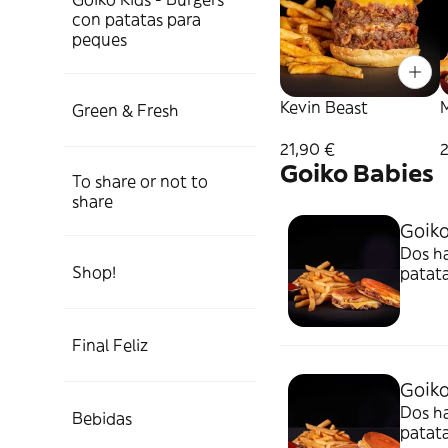
con patatas para
peques
Kevin Beast
Green & Fresh
21,90 €
Goiko Babies
To share or not to
share
Goiko
Dos h
Shop!
patata
Final Feliz
Goiko
Dos h
Bebidas
patata