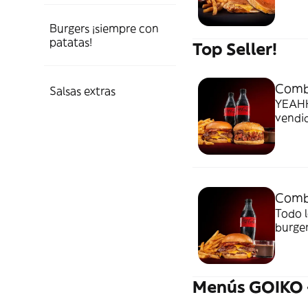
Burgers ¡siempre con
patatas!
Top Seller!
Combo
Salsas extras
YEAHH
vendid
Combo
Todo l
burger
final fe
Menús GOIKO 