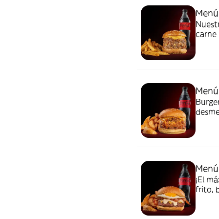
Menú 
Nuest
carne 
cebol
patata
Menú 
Burger
desme
crunch
Menú
¡El m
frito,
Mayo 