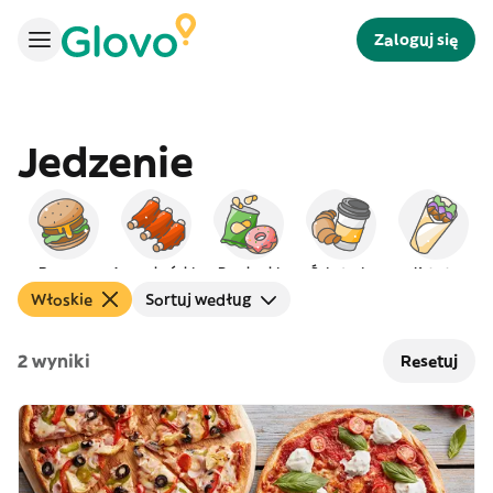
Zaloguj się
Jedzenie
Burgery
Amerykańskie
Przekąski
Śniadanie
Kebab
Włoskie
Sortuj według
2 wyniki
Resetuj