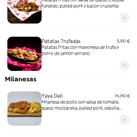
fundido, pulled pork y bacon crujiente
Patatas Trufadas
5,90 €
Patatas fritas con mayonesa de trufa y
polvo de jamón serrano
Milanesas
Yaya Deli
14,90 €
Milanesa de pollo con salsa de tomate,
queso mozzarella, pulled pork, cebolla
salteada y salsa parrilla, acompañada de
patatas fritas