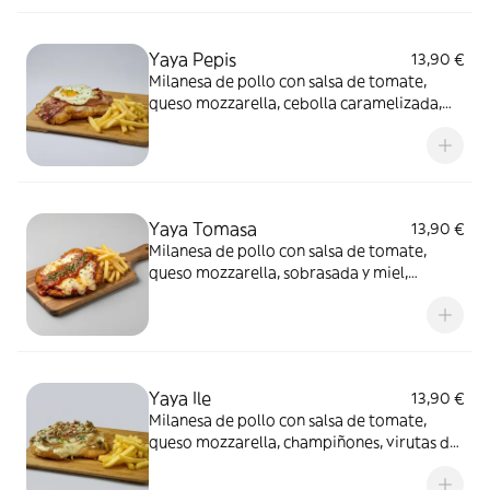
Yaya Pepis
13,90 €
Milanesa de pollo con salsa de tomate,
queso mozzarella, cebolla caramelizada,
bacon y huevo frito, acompañada de
patatas fritas
Yaya Tomasa
13,90 €
Milanesa de pollo con salsa de tomate,
queso mozzarella, sobrasada y miel,
acompañada de patatas fritas
Yaya Ile
13,90 €
Milanesa de pollo con salsa de tomate,
queso mozzarella, champiñones, virutas de
polvo de jamón y mayonesa trufada,
acompañada de patatas fritas