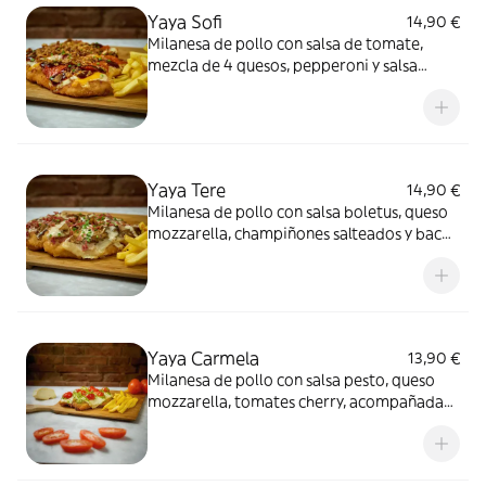
Yaya Sofi
14,90 €
Milanesa de pollo con salsa de tomate,
mezcla de 4 quesos, pepperoni y salsa
barbacoa ahumada, acompañada de
patatas fritas
Yaya Tere
14,90 €
Milanesa de pollo con salsa boletus, queso
mozzarella, champiñones salteados y bacon
crujiente, acompañada de patatas fritas
Yaya Carmela
13,90 €
Milanesa de pollo con salsa pesto, queso
mozzarella, tomates cherry, acompañada
de patatas fritas