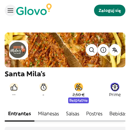
Zaloguj się
Santa Mila's
-
--
2,50 €
Prime
Bezpłatnie
Entrantes
Milanesas
Salsas
Postres
Bebidas