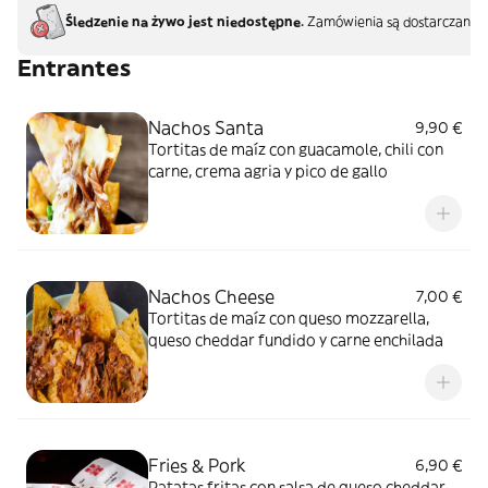
Śledzenie na żywo jest niedostępne.
Zamówienia są dostarczane b
Entrantes
Nachos Santa
9,90 €
Tortitas de maíz con guacamole, chili con
carne, crema agria y pico de gallo
Nachos Cheese
7,00 €
Tortitas de maíz con queso mozzarella,
queso cheddar fundido y carne enchilada
Fries & Pork
6,90 €
Patatas fritas con salsa de queso cheddar