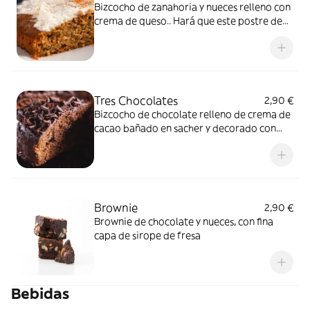
Bizcocho de zanahoria y nueces relleno con
crema de queso.. Hará que este postre de
carrot cake se convierta en uno de tus
preferidos
Tres Chocolates
2,90 €
Bizcocho de chocolate relleno de crema de
cacao bañado en sacher y decorado con
escamas de más chocolate
Brownie
2,90 €
Brownie de chocolate y nueces, con fina
capa de sirope de fresa
Bebidas