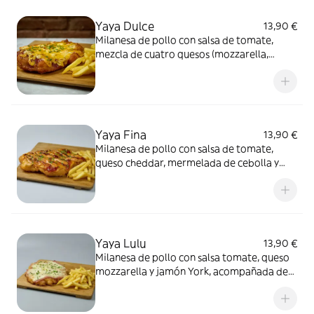
Yaya Dulce
13,90 €
Milanesa de pollo con salsa de tomate,
mezcla de cuatro quesos (mozzarella,
cheddar, roquefort y queso de cabra) y
miel, acompañada de patatas fritas
Yaya Fina
13,90 €
Milanesa de pollo con salsa de tomate,
queso cheddar, mermelada de cebolla y
bacon, y mayonesa de barbacoa ahumada,
acompañada de patatas fritas
Yaya Lulu
13,90 €
Milanesa de pollo con salsa tomate, queso
mozzarella y jamón York, acompañada de
patatas fritas