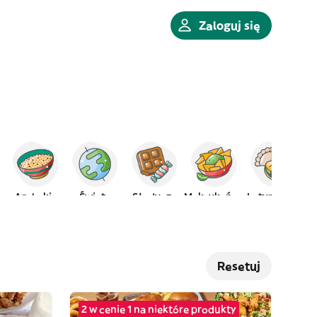
Zaloguj się
Arabskie
Świata
Słodycze
Meksykańskie
Latynoskie
Resetuj
2 w cenie 1 na niektóre produkty