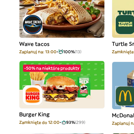
Wave tacos
Turtle 
Zaplanuj na: 13:00
100%
(13)
Zamknięte
-50% na niektóre produkty
Burger King
McDonal
Zamknięte do 12:00
93%
(299)
Zaplanuj n