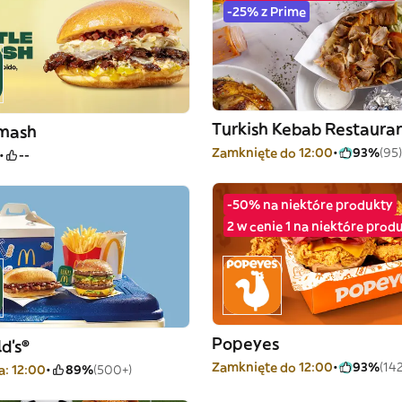
-25% z Prime
Turkish Kebab Restaura
Smash
Zamknięte do 12:00
93%
(95)
--
-50% na niektóre produkty
2 w cenie 1 na niektóre prod
Popeyes
d's®
Zamknięte do 12:00
93%
(142
a: 12:00
89%
(500+)