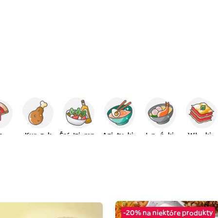
za
Kurczak
Śródziemne
Azjatyckie
Japońskie
Włoskie
-20% na niektóre produkty