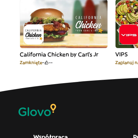
California Chicken by Carl's Jr
VIPS
Zamknięte
--
Zaplanuj n
Współpraca
P