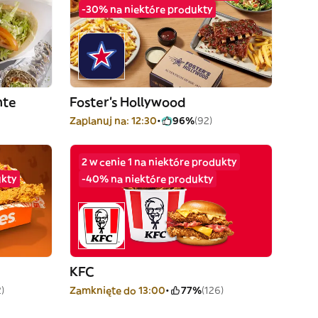
-30% na niektóre produkty
nte
Foster's Hollywood
Zaplanuj na: 12:30
96%
(92)
2 w cenie 1 na niektóre produkty
ukty
-40% na niektóre produkty
KFC
)
Zamknięte do 13:00
77%
(126)