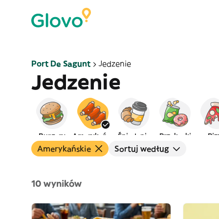
Port De Sagunt
Jedzenie
Jedzenie
Burgery
Amerykańskie
Śniadanie
Przekąski
Piz
Amerykańskie
Sortuj według
10 wyników