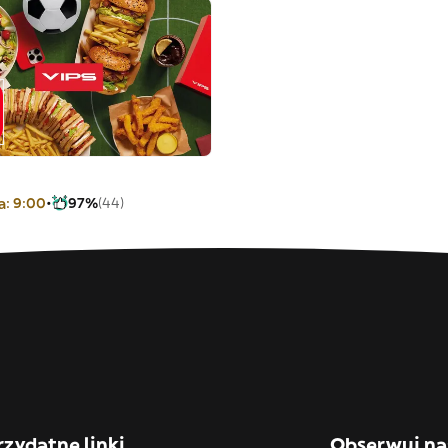
a: 9:00
97%
(44)
rzydatne linki
Obserwuj na