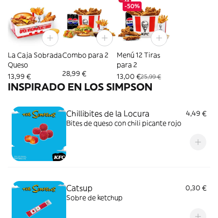
-50%
La Caja Sobrada
Combo para 2
Menú 12 Tiras
Queso
para 2
28,99 €
13,99 €
13,00 €
25,99 €
INSPIRADO EN LOS SIMPSON
Chillibites de la Locura
4,49 €
Bites de queso con chili picante rojo
Catsup
0,30 €
Sobre de ketchup