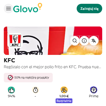
Zaloguj się
KFC
Regózalo con el mejor pollo frito en KFC. Prueba nuestros cubos de #PolloPollo, burgers y menús para compartir.
-50% na niektóre produkty
-
94%
1,99 €
Prime
Bezpłatnie