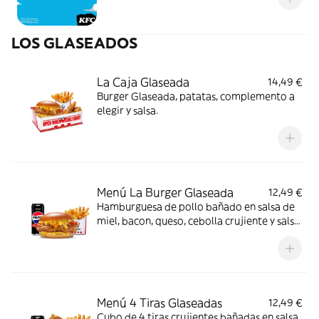
LOS GLASEADOS
La Caja Glaseada
14,49 €
Burger Glaseada, patatas, complemento a
elegir y salsa.
Menú La Burger Glaseada
12,49 €
Hamburguesa de pollo bañado en salsa de
miel, bacon, queso, cebolla crujiente y salsa
de mostaza y miel en pan brioche. Incluye
patatas y bebida
Menú 4 Tiras Glaseadas
12,49 €
Cubo de 4 tiras crujientes bañadas en salsa