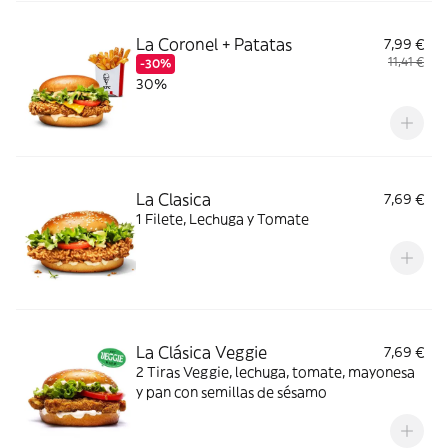
La Coronel + Patatas
7,99 €
11,41 €
-30%
30%
La Clasica
7,69 €
1 Filete, Lechuga y Tomate
La Clásica Veggie
7,69 €
2 Tiras Veggie, lechuga, tomate, mayonesa
y pan con semillas de sésamo