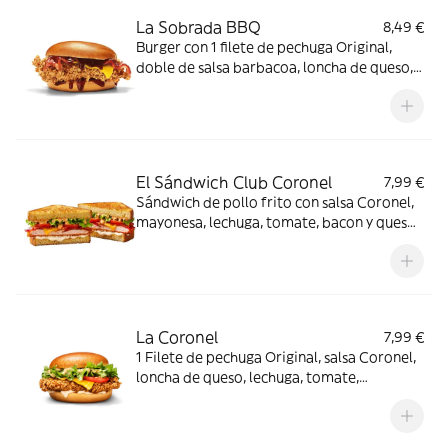
La Sobrada BBQ
8,49 €
Burger con 1 filete de pechuga Original,
doble de salsa barbacoa, loncha de queso,
bacon y pan brioche
El Sándwich Club Coronel
7,99 €
Sándwich de pollo frito con salsa Coronel,
mayonesa, lechuga, tomate, bacon y queso,
en pan de sándwich brioche.
La Coronel
7,99 €
1 Filete de pechuga Original, salsa Coronel,
loncha de queso, lechuga, tomate,
mayonesa y pan brioche