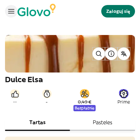
Zaloguj się
Dulce Elsa
-
--
0,49 €
Prime
Bezpłatnie
Tartas
Pasteles