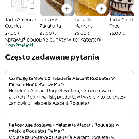
Tarta American
Tarta de
Tarta De
Tarta Galletas
Cookies
Zanahoria
Manzana
Oreo
(Vegana)
37,00 €
35,00 €
35,00 €
35,00 €
Sprawdź podobne punkty w tej kategorii:
Lody
Przekąski
Często zadawane pytania
Co mogę zamówić z Heladería Alacant Roquetas w
mieście Roquetas De Mar?
Heladería Alacant Roquetas oferuje zróżnicowane
artykuły. Spójrz na listę produktów i wybierz to, co chcesz
zamówić z Heladería Alacant Roquetas.
Ile kosztuje dostawa z Heladería Alacant Roquetas w
mieście Roquetas De Mar?
Opłatę za dostawę z Heladería Alacant Roquetas w