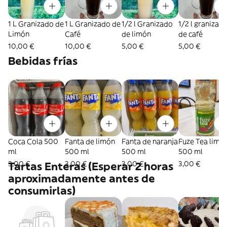
1 L Granizado de
1 L Granizado de
1/2 l Granizado
1/2 l granizad
Limón
Café
de limón
de café
10,00 €
10,00 €
5,00 €
5,00 €
Bebidas frías
Coca Cola 500
Fanta de limón
Fanta de naranja
Fuze Tea limó
ml
500 ml
500 ml
500 ml
3,00 €
3,00 €
3,00 €
3,00 €
Tartas Enteras (Esperar 2 horas
aproximadamente antes de
consumirlas)