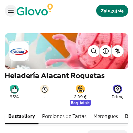
Zaloguj się
Heladería Alacant Roquetas
-
95%
2,49 €
Prime
Bezpłatnie
Bestsellery
Porciones de Tartas
Merengues
Bol