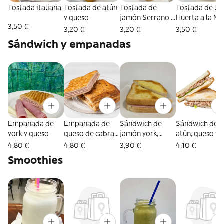
Tostada italiana
Tostada de atún
Tostada de
Tostada de la
y queso
jamón Serrano y
Huerta a la Me
3,50 €
aguacate
3,20 €
3,20 €
3,50 €
Sándwich y empanadas
Empanada de
Empanada de
Sándwich de
Sándwich de
york y queso
queso de cabra
jamón york,
atún, queso y
con cebolla
queso y
mayonesa
4,80 €
4,80 €
3,90 €
4,10 €
caramelizada
mantequilla
Smoothies