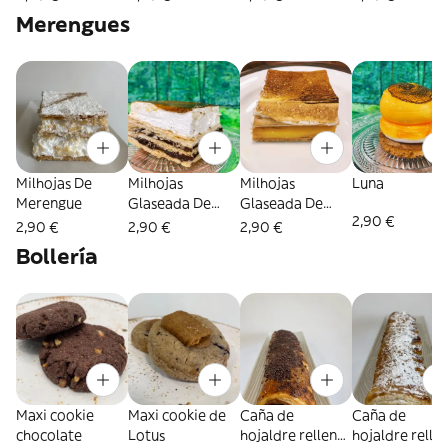
de leche
Merengues
Milhojas De
Milhojas
Milhojas
Luna
Merengue
Glaseada De
Glaseada De
2,90 €
Merengue Y
Merengue Y
2,90 €
2,90 €
2,90 €
Chocolate
Crema
Bollería
Maxi cookie
Maxi cookie de
Caña de
Caña de
chocolate
Lotus
hojaldre rellena
hojaldre relle