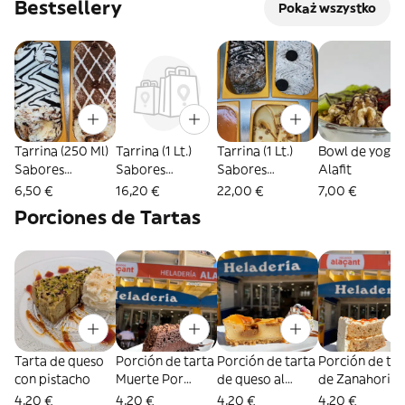
Bestsellery
Pokaż wszystko
Tarrina (250 Ml)
Tarrina (1 Lt.)
Tarrina (1 Lt.)
Bowl de yogur
Sabores
Sabores
Sabores
Alafit
Premium
Artesanos
Premium
6,50 €
16,20 €
22,00 €
7,00 €
Porciones de Tartas
Tarta de queso
Porción de tarta
Porción de tarta
Porción de tar
con pistacho
Muerte Por
de queso al
de Zanahoria
Chocolate
horno con dulce
4,20 €
4,20 €
4,20 €
4,20 €