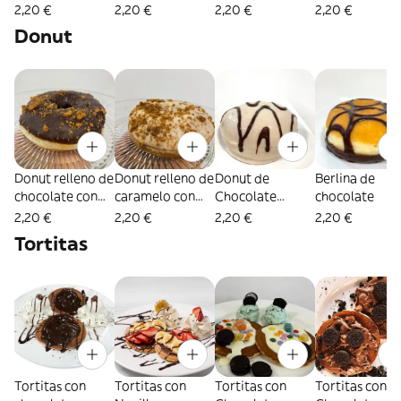
de chocolate
de crema
2,20 €
2,20 €
2,20 €
2,20 €
Donut
Donut relleno de
Donut relleno de
Donut de
Berlina de
chocolate con
caramelo con
Chocolate
chocolate
cookies
Lotus (novedad)
Blanco
2,20 €
2,20 €
2,20 €
2,20 €
(Novedad)
Tortitas
Tortitas con
Tortitas con
Tortitas con
Tortitas con