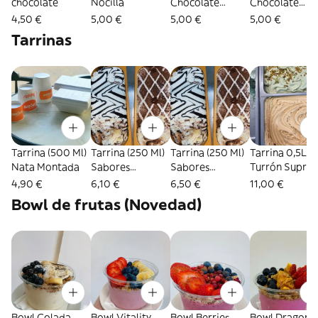
chocolate
Nocilla
Chocolate
Chocolate
Blanco
Kinder
4,50 €
5,00 €
5,00 €
5,00 €
Tarrinas
Tarrina (500 Ml)
Tarrina (250 Ml)
Tarrina (250 Ml)
Tarrina 0,5L
Nata Montada
Sabores
Sabores
Turrón Supre
Artesanos
Premium
4,90 €
6,10 €
6,50 €
11,00 €
Bowl de frutas (Novedad)
Bowl Colada
Bowl Vitality
Bowl Berries
Bowl Dragon