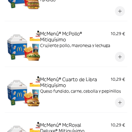
McMenú® McPollo®
10,29 €
Mitiquísimo
Crujiente pollo, mayonesa y lechuga
McMenú® Cuarto de Libra
10,29 €
Mitiquísimo
Queso fundido, carne, cebolla y pepinillos
McMenú® McRoyal
10,29 €
Deluxe® Mitiquísimo