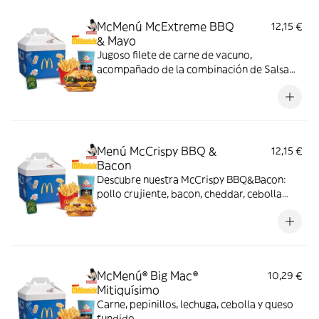
McMenú McExtreme BBQ
12,15 €
& Mayo
Jugoso filete de carne de vacuno,
acompañado de la combinación de Salsa
Western BBQ con mayonesa, cebolla crispy,
doble de cheddar, lechuga fresca y tiras de
bacon, todo ello envuelto en un irresistible
pan con bites de bacon.
Menú McCrispy BBQ &
12,15 €
Bacon
Descubre nuestra McCrispy BBQ&Bacon:
pollo crujiente, bacon, cheddar, cebolla
fresca y salsa BBQ-mayonesa en pan de
harina de trigo con copos de patata. ¡Sabor
irresistible!
McMenú® Big Mac®
10,29 €
Mitiquísimo
Carne, pepinillos, lechuga, cebolla y queso
fundido