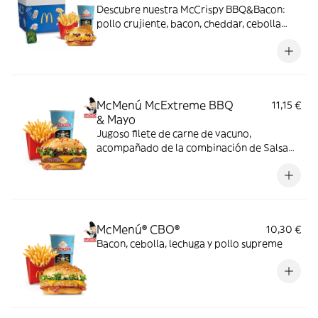
Descubre nuestra McCrispy BBQ&Bacon:
pollo crujiente, bacon, cheddar, cebolla
fresca y salsa BBQ-mayonesa en pan de
harina de trigo con copos de patata. ¡Sabor
irresistible!
McMenú McExtreme BBQ
11,15 €
& Mayo
Jugoso filete de carne de vacuno,
acompañado de la combinación de Salsa
Western BBQ con mayonesa, cebolla crispy,
doble de cheddar, lechuga fresca y tiras de
bacon, todo ello envuelto en un irresistible
pan con bites de bacon.
McMenú® CBO®
10,30 €
Bacon, cebolla, lechuga y pollo supreme