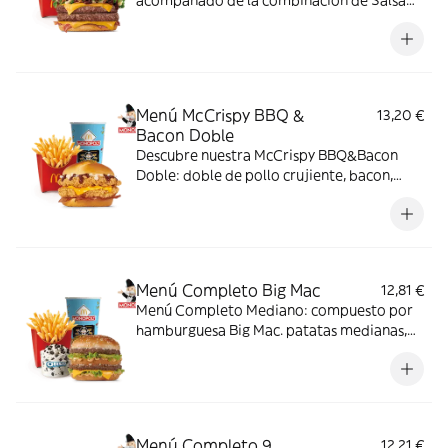
acompañado de la combinación de Salsa
Western BBQ con mayonesa, cebolla crispy,
doble de cheddar, lechuga fresca y tiras de
bacon, todo ello envuelto en un irresistible
pan con bites de bacon.
Menú McCrispy BBQ &
13,20 €
Bacon Doble
Descubre nuestra McCrispy BBQ&Bacon
Doble: doble de pollo crujiente, bacon,
cheddar, cebolla fresca y salsa BBQ-
mayonesa en pan de harina de trigo con
copos de patata. ¡Sabor irresistible!
Menú Completo Big Mac
12,81 €
Menú Completo Mediano: compuesto por
hamburguesa Big Mac. patatas medianas,
bebida mediana y mini McFlurry.
Menú Completo 9
12,21 €