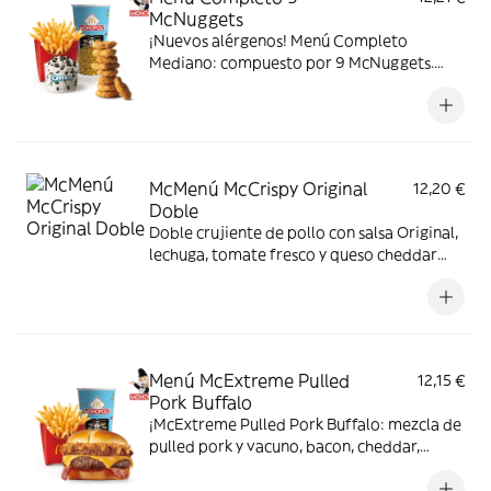
McNuggets
¡Nuevos alérgenos! Menú Completo
Mediano: compuesto por 9 McNuggets.
patatas medianas, bebida mediana y mini
McFlurry.
McMenú McCrispy Original
12,20 €
Doble
Doble crujiente de pollo con salsa Original,
lechuga, tomate fresco y queso cheddar
fundido. Todo ello envuelto en delicioso
pan de patata
Menú McExtreme Pulled
12,15 €
Pork Buffalo
¡McExtreme Pulled Pork Buffalo: mezcla de
pulled pork y vacuno, bacon, cheddar,
cebolla frita y salsa Buffalo. Sabor bestial
en cada bocado!