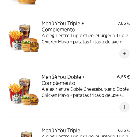
Menú4You Triple +
7,65 €
Complemento
A elegir entre Triple Cheeseburger o Triple
Chicken Mayo + patatas fritas o deluxe +
bebida mediana. ¡Puedes añadir un
complemento adicional!
Menú4You Doble +
6,65 €
Complemento
A elegir entre Doble Cheeseburger o Doble
Chicken Mayo + patatas fritas o deluxe +
bebida mediana. ¡Puedes añadir un
complemento adicional!
Menú4You Triple
6,15 €
A elegir entre Triple Cheeseburger o Triple