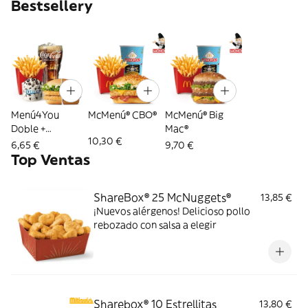
Bestsellery
Menú4You
McMenú® CBO®
McMenú® Big
Doble +
Mac®
10,30 €
Complemento
6,65 €
9,70 €
Top Ventas
ShareBox® 25 McNuggets®
13,85 €
¡Nuevos alérgenos! Delicioso pollo
rebozado con salsa a elegir
Sharebox® 10 Estrellitas
13,80 €