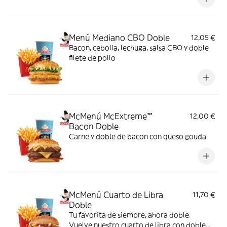
Menú Mediano CBO Doble
12,05 €
Bacon, cebolla, lechuga, salsa CBO y doble
filete de pollo
McMenú McExtreme™
12,00 €
Bacon Doble
Carne y doble de bacon con queso gouda
McMenú Cuarto de Libra
11,70 €
Doble
Tu favorita de siempre, ahora doble.
Vuelve nuestro cuarto de libra con doble