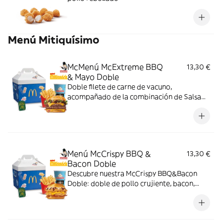
Menú Mitiquísimo
McMenú McExtreme BBQ
13,30 €
& Mayo Doble
Doble filete de carne de vacuno,
acompañado de la combinación de Salsa
Western BBQ con mayonesa, cebolla crispy,
doble de cheddar, lechuga fresca y tiras de
bacon, todo ello envuelto en un irresistible
pan con bites de bacon.
Menú McCrispy BBQ &
13,30 €
Bacon Doble
Descubre nuestra McCrispy BBQ&Bacon
Doble: doble de pollo crujiente, bacon,
cheddar, cebolla fresca y salsa BBQ-
mayonesa en pan de harina de trigo con
copos de patata. ¡Sabor irresistible!