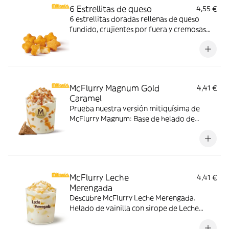
6 Estrellitas de queso
4,55 €
6 estrellitas doradas rellenas de queso
fundido, crujientes por fuera y cremosas
por dentro. Pídelas con tu McMenú
mitiquísimo o agrégalas a tu pedido por
tiempo limitado.
McFlurry Magnum Gold
4,41 €
Caramel
Prueba nuestra versión mitiquísima de
McFlurry Magnum: Base de helado de
vainilla con Magnum Gold Caramel:
Topping triturado de galleta con perlas y
cubos de caramelo con nuestro delicioso
sirope de caramelo
McFlurry Leche
4,41 €
Merengada
Descubre McFlurry Leche Merengada.
Helado de vainilla con sirope de Leche
Meregada y trocitos de barquillo. Pídelo
ahora y no te quedes sin tus mitiquísimos