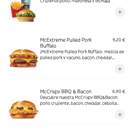
Crujiente pollo, mayonesa y lechuga
McExtreme Pulled Pork
9,20 €
Buffalo
¡McExtreme Pulled Pork Buffalo: mezcla de
pulled pork y vacuno, bacon, cheddar,
cebolla frita y salsa Buffalo. Sabor bestial
en cada bocado!
McCrispy BBQ & Bacon
6,90 €
Descubre nuestra McCrispy BBQ&Bacon:
pollo crujiente, bacon, cheddar, cebolla
fresca y salsa BBQ-mayonesa en pan de
harina de trigo con copos de patata. ¡Sabor
irresistible!