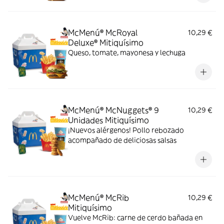
McMenú® McRoyal
10,29 €
Deluxe® Mitiquísimo
Queso, tomate, mayonesa y lechuga
McMenú® McNuggets® 9
10,29 €
Unidades Mitiquísimo
¡Nuevos alérgenos! Pollo rebozado
acompañado de deliciosas salsas
McMenú® McRib
10,29 €
Mitiquísimo
Vuelve McRib: carne de cerdo bañada en