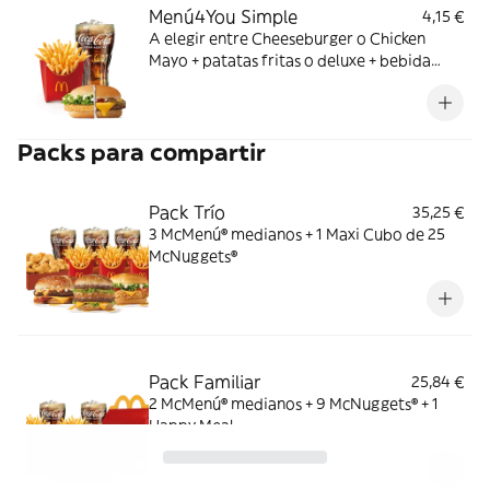
Menú4You Simple
4,15 €
A elegir entre Cheeseburger o Chicken
Mayo + patatas fritas o deluxe + bebida
mediana. ¡Puedes añadir un complemento
adicional!
Packs para compartir
Pack Trío
35,25 €
3 McMenú® medianos + 1 Maxi Cubo de 25
McNuggets®
Pack Familiar
25,84 €
2 McMenú® medianos + 9 McNuggets® + 1
Happy Meal