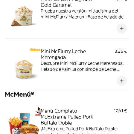
Gold Caramel
Prueba nuestra versión mitiquísima del
mini McFlurry Magnum: Base de helado de
vainilla con Magnum Gold Caramel:
Topping triturado de galleta con perlas y
cubos de caramelo.
Mini McFlurry Leche
3,26 €
Merengada
Descubre Mini McFlurry Leche Merengada.
Helado de vainilla con sirope de Leche
Meregada . Pídelo ahora y no te quedes sin
tus mitiquísimos sabores de verano.
McMenú®
Menú Completo
17,41 €
McExtreme Pulled Pork
Buffalo Doble
¡McExtreme Pulled Pork Buffalo Doble: