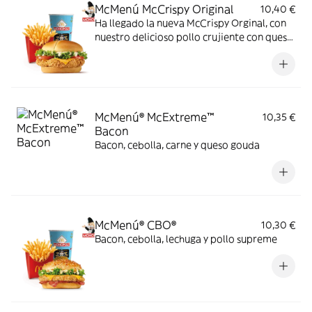
McMenú McCrispy Original
10,40 €
Ha llegado la nueva McCrispy Orginal, con
nuestro delicioso pollo crujiente con queso
cheddar, acompañada de la exquisita salsa
original, crujiente lechuga y tomate fresco.
McMenú® McExtreme™
10,35 €
Bacon
Bacon, cebolla, carne y queso gouda
McMenú® CBO®
10,30 €
Bacon, cebolla, lechuga y pollo supreme