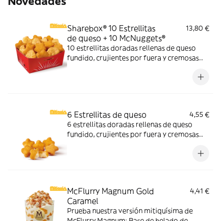
Novedades
Sharebox® 10 Estrellitas
13,80 €
de queso + 10 McNuggets®
10 estrellitas doradas rellenas de queso
fundido, crujientes por fuera y cremosas
por dentro y 10 McNuggets con 3 salsas a
elegir. Pídelas por tiempo limitado
6 Estrellitas de queso
4,55 €
6 estrellitas doradas rellenas de queso
fundido, crujientes por fuera y cremosas
por dentro. Pídelas con tu McMenú
mitiquísimo o agrégalas a tu pedido por
tiempo limitado.
McFlurry Magnum Gold
4,41 €
Caramel
Prueba nuestra versión mitiquísima de
McFlurry Magnum: Base de helado de