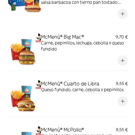
salsa barbacoa con tierno pan tostado.
Elígela en tu McMenú mitiquísimo por
tiempo limitado
McMenú® Big Mac®
9,70 €
Carne, pepinillos, lechuga, cebolla y queso
fundido
McMenú® Cuarto de Libra
9,55 €
Queso fundido, carne, cebolla y pepinillos
McMenú® McPollo®
9,55 €