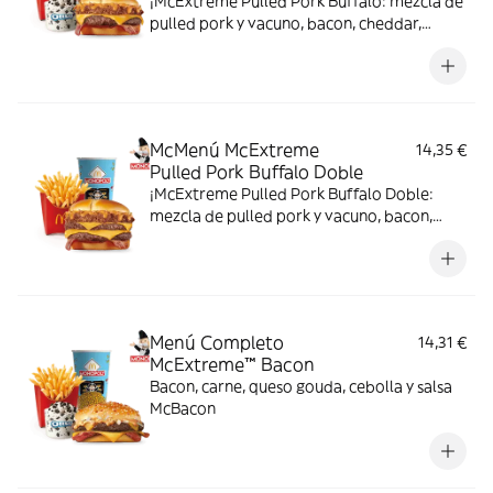
¡McExtreme Pulled Pork Buffalo: mezcla de
pulled pork y vacuno, bacon, cheddar,
cebolla frita y salsa Buffalo. Sabor bestial
en cada bocado!
McMenú McExtreme
14,35 €
Pulled Pork Buffalo Doble
¡McExtreme Pulled Pork Buffalo Doble:
mezcla de pulled pork y vacuno, bacon,
cheddar, cebolla frita y salsa Buffalo. Sabor
bestial en cada bocado!
Menú Completo
14,31 €
McExtreme™ Bacon
Bacon, carne, queso gouda, cebolla y salsa
McBacon