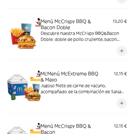
copos de patata. ¡Sabor irresistible!
Menú McCrispy BBQ &
13,20 €
Bacon Doble
Descubre nuestra McCrispy BBQ&Bacon
Doble: doble de pollo crujiente, bacon,
cheddar, cebolla fresca y salsa BBQ-
mayonesa en pan de harina de trigo con
copos de patata. ¡Sabor irresistible!
McMenú McExtreme BBQ
12,15 €
& Mayo
Jugoso filete de carne de vacuno,
acompañado de la combinación de Salsa
Western BBQ con mayonesa, cebolla crispy,
doble de cheddar, lechuga fresca y tiras de
bacon, todo ello envuelto en un irresistible
pan con bites de bacon.
Menú McCrispy BBQ &
12,15 €
Bacon