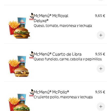
McMenú® McRoyal
9,65 €
Deluxe®
Queso, tomate, mayonesa y lechuga
McMenú® Cuarto de Libra
9,55 €
Queso fundido, carne, cebolla y pepinillos
McMenú® McPollo®
9,55 €
Crujiente pollo, mayonesa y lechuga