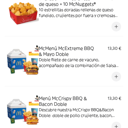
de queso + 10 McNuggets®
10 estrellitas doradas rellenas de queso
fundido, crujientes por fuera y cremosas
por dentro y 10 McNuggets con 3 salsas a
elegir. Pídelas por tiempo limitado
McMenú McExtreme BBQ
13,30 €
& Mayo Doble
Doble filete de carne de vacuno,
acompañado de la combinación de Salsa
Western BBQ con mayonesa, cebolla crispy,
doble de cheddar, lechuga fresca y tiras de
bacon, todo ello envuelto en un irresistible
pan con bites de bacon.
Menú McCrispy BBQ &
13,30 €
Bacon Doble
Descubre nuestra McCrispy BBQ&Bacon
Doble: doble de pollo crujiente, bacon,
cheddar, cebolla fresca y salsa BBQ-
mayonesa en pan de harina de trigo con