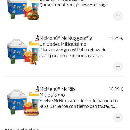
Queso, tomate, mayonesa y lechuga
McMenú® McNuggets® 9
10,29 €
Unidades Mitiquísimo
¡Nuevos alérgenos! Pollo rebozado
acompañado de deliciosas salsas
McMenú® McRib
10,29 €
Mitiquísimo
Vuelve McRib: carne de cerdo bañada en
salsa barbacoa con tierno pan tostado.
Elígela en tu McMenú mitiquísimo por
tiempo limitado