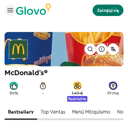
Zaloguj się
McDonald's®
-
94%
1,49 €
Prime
Bezpłatnie
Bestsellery
Top Ventas
Menú Mitiquísimo
Nove