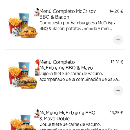
Menú Completo McCrispy
14,26 €
BBQ & Bacon
Compuesto por hamburguesa McCrispy
BBQ & Bacon. patatas , bebida y mini
McFlurry
Menú Completo
13,31 €
McExtreme BBQ & Mayo
Jugoso filete de carne de vacuno,
acompañado de la combinación de Salsa
Western BBQ con mayonesa, cebolla crispy,
doble de cheddar, lechuga fresca y tiras de
bacon, todo ello envuelto en un irresistible
pan con bites de bacon.
McMenú McExtreme BBQ
13,25 €
& Mayo Doble
Doble filete de carne de vacuno,