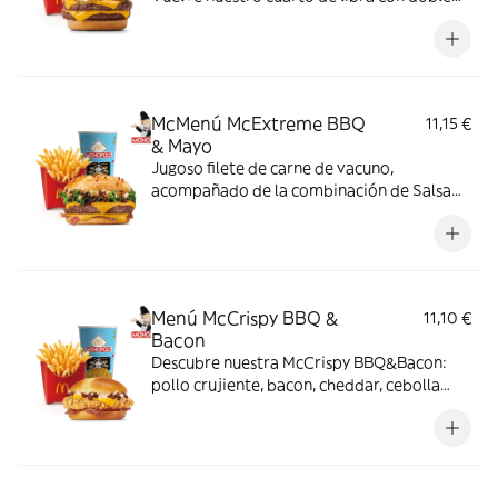
de su jugosa carne 100% vacuno, queso
cheddar, pepinillo, cebolla en tiras, kétchup
y mostaza.
McMenú McExtreme BBQ
11,15 €
& Mayo
Jugoso filete de carne de vacuno,
acompañado de la combinación de Salsa
Western BBQ con mayonesa, cebolla crispy,
doble de cheddar, lechuga fresca y tiras de
bacon, todo ello envuelto en un irresistible
pan con bites de bacon.
Menú McCrispy BBQ &
11,10 €
Bacon
Descubre nuestra McCrispy BBQ&Bacon:
pollo crujiente, bacon, cheddar, cebolla
fresca y salsa BBQ-mayonesa en pan de
harina de trigo con copos de patata. ¡Sabor
irresistible!