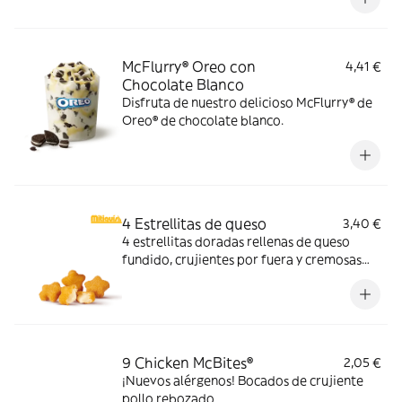
sabores de verano.
McFlurry® Oreo con
4,41 €
Chocolate Blanco
Disfruta de nuestro delicioso McFlurry® de
Oreo® de chocolate blanco.
4 Estrellitas de queso
3,40 €
4 estrellitas doradas rellenas de queso
fundido, crujientes por fuera y cremosas
por dentro. Pídelas con tu McMenú
mitiquísimo o agrégalas a tu pedido por
tiempo limitado.
9 Chicken McBites®
2,05 €
¡Nuevos alérgenos! Bocados de crujiente
pollo rebozado