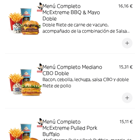
Menú Completo
16,16 €
McExtreme BBQ & Mayo
Doble
Doble filete de carne de vacuno,
acompañado de la combinación de Salsa
Western BBQ con mayonesa, cebolla crispy,
doble de cheddar, lechuga fresca y tiras de
bacon, todo ello envuelto en un irresistible
pan con bites de bacon.
Menú Completo Mediano
15,31 €
CBO Doble
Bacon, cebolla, lechuga, salsa CBO y doble
filete de pollo
Menú Completo
15,11 €
McExtreme Pulled Pork
Buffalo