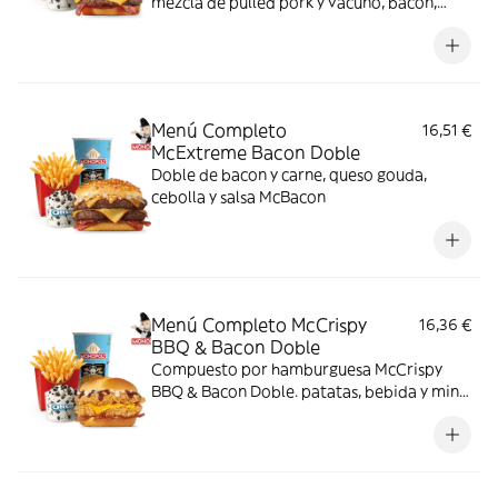
mezcla de pulled pork y vacuno, bacon,
cheddar, cebolla frita y salsa Buffalo. Sabor
bestial en cada bocado!
Menú Completo
16,51 €
McExtreme Bacon Doble
Doble de bacon y carne, queso gouda,
cebolla y salsa McBacon
Menú Completo McCrispy
16,36 €
BBQ & Bacon Doble
Compuesto por hamburguesa McCrispy
BBQ & Bacon Doble. patatas, bebida y mini
McFlurry