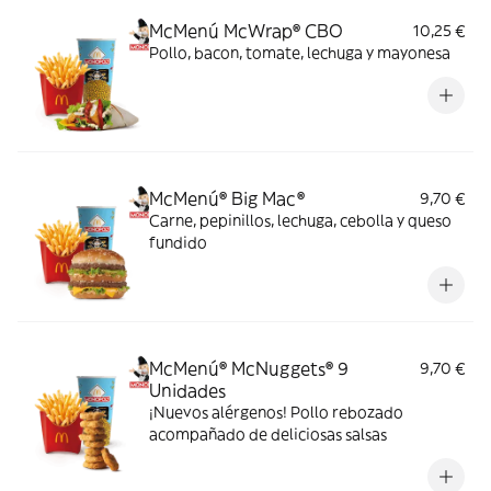
McMenú McWrap® CBO
10,25 €
Pollo, bacon, tomate, lechuga y mayonesa
McMenú® Big Mac®
9,70 €
Carne, pepinillos, lechuga, cebolla y queso
fundido
McMenú® McNuggets® 9
9,70 €
Unidades
¡Nuevos alérgenos! Pollo rebozado
acompañado de deliciosas salsas