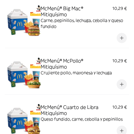
McMenú® Big Mac®
10,29 €
Mitiquísimo
Carne, pepinillos, lechuga, cebolla y queso
fundido
McMenú® McPollo®
10,29 €
Mitiquísimo
Crujiente pollo, mayonesa y lechuga
McMenú® Cuarto de Libra
10,29 €
Mitiquísimo
Queso fundido, carne, cebolla y pepinillos