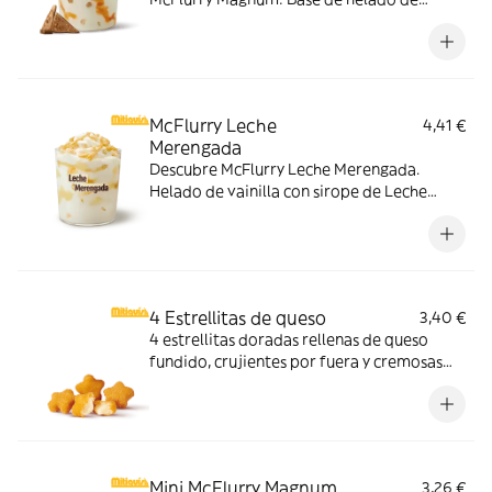
vainilla con Magnum Gold Caramel:
Topping triturado de galleta con perlas y
cubos de caramelo con nuestro delicioso
sirope de caramelo
McFlurry Leche
4,41 €
Merengada
Descubre McFlurry Leche Merengada.
Helado de vainilla con sirope de Leche
Meregada y trocitos de barquillo. Pídelo
ahora y no te quedes sin tus mitiquísimos
sabores de verano.
4 Estrellitas de queso
3,40 €
4 estrellitas doradas rellenas de queso
fundido, crujientes por fuera y cremosas
por dentro. Pídelas con tu McMenú
mitiquísimo o agrégalas a tu pedido por
tiempo limitado.
Mini McFlurry Magnum
3,26 €