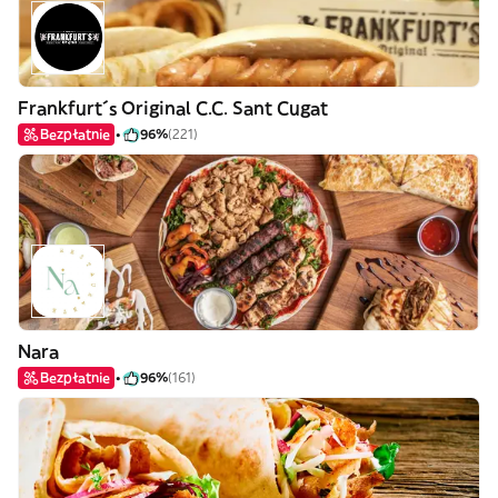
Frankfurt´s Original C.C. Sant Cugat
Bezpłatnie
96%
(221)
Nara
Bezpłatnie
96%
(161)