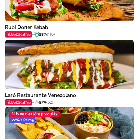
Rubi Doner Kebab
Bezpłatnie
99%
(110)
Laró Restaurante Venezolano
Bezpłatnie
87%
(52)
-12% na niektóre produkty
-22% z Prime