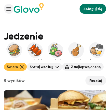
Zaloguj się
Jedzenie
Burgery
Amerykańskie
Przekąski
Kurczak
Śniadanie
Świata
Sortuj według
Z najlepszą oceną
9 wyników
Resetuj