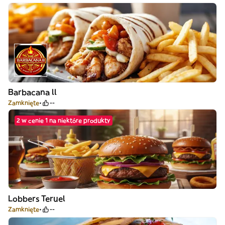
Barbacana ll
Zamknięte
--
2 w cenie 1 na niektóre produkty
Lobbers Teruel
Zamknięte
--