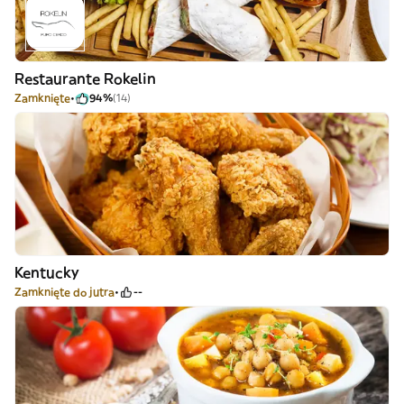
Restaurante Rokelin
Zamknięte
94%
(14)
Kentucky
Zamknięte do jutra
--