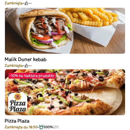
Zamknięte
--
Malik Doner kebab
Zamknięte
--
-10% na niektóre produkty
Pizza Plaza
Zamknięte do 18:50
100%
(21)