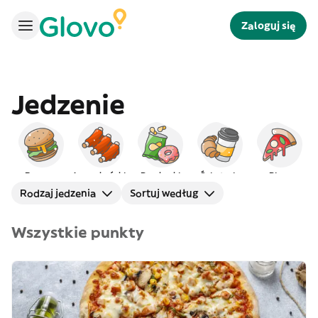
Zaloguj się
Jedzenie
Burgery
Amerykańskie
Przekąski
Śniadanie
Pizza
Rodzaj jedzenia
Sortuj według
Wszystkie punkty