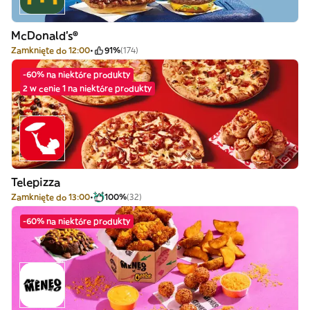
McDonald's®
Zamknięte do 12:00
91%
(174)
-60% na niektóre produkty
2 w cenie 1 na niektóre produkty
Telepizza
Zamknięte do 13:00
100%
(32)
-60% na niektóre produkty