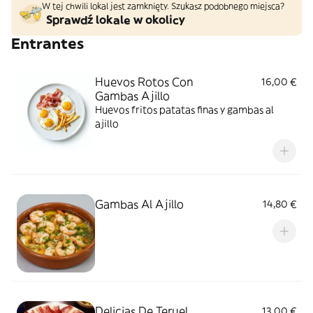
W tej chwili lokal jest zamknięty. Szukasz podobnego miejsca?
Sprawdź lokale w okolicy
Entrantes
Huevos Rotos Con
16,00 €
Gambas Ajillo
Huevos fritos patatas finas y gambas al
ajillo
Gambas Al Ajillo
14,80 €
Delicias De Teruel
13,00 €