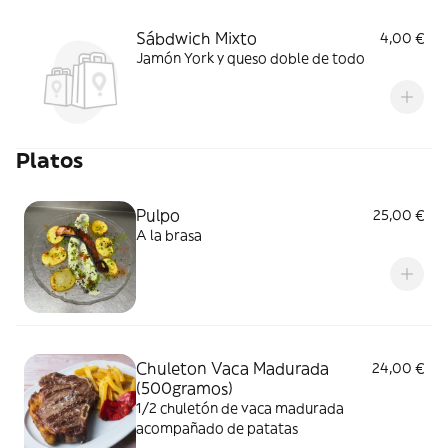
Sábdwich Mixto
4,00 €
Jamón York y queso doble de todo
Platos
Pulpo
25,00 €
A la brasa
Chuleton Vaca Madurada
24,00 €
(500gramos)
1/2 chuletón de vaca madurada
acompañado de patatas