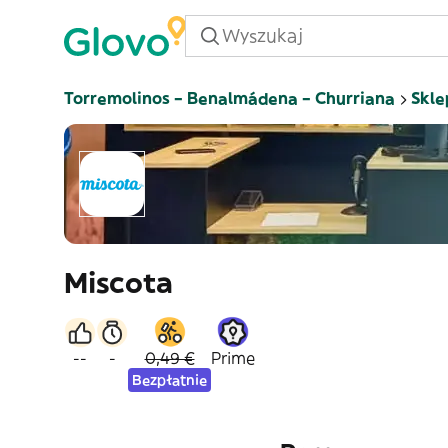
Torremolinos – Benalmádena – Churriana
Skle
Miscota
--
-
0,49 €
Prime
Bezpłatnie