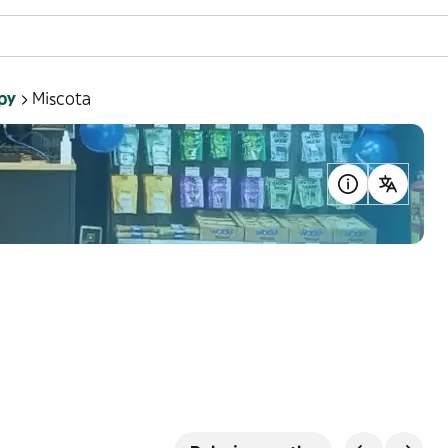
py
Miscota