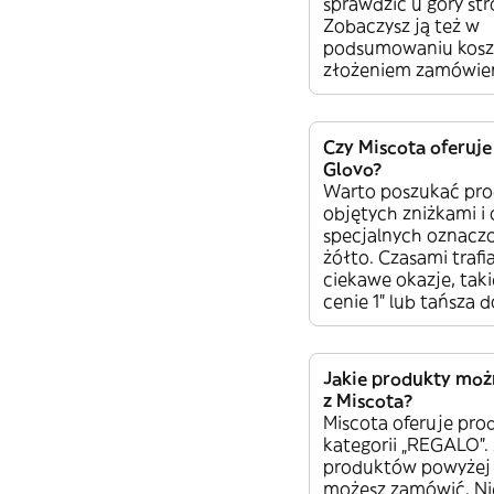
sprawdzić u góry str
Zobaczysz ją też w
podsumowaniu kosz
złożeniem zamówien
Czy Miscota oferuj
Glovo?
Warto poszukać pr
objętych zniżkami i 
specjalnych oznacz
żółto. Czasami trafia
ciekawe okazje, taki
cenie 1” lub tańsza 
Jakie produkty mo
z Miscota?
Miscota oferuje pro
kategorii „REGALO”. 
produktów powyżej 
możesz zamówić. Ni