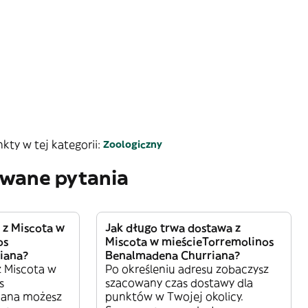
ty w tej kategorii:
Zoologiczny
awane pytania
a z Miscota w
Jak długo trwa dostawa z
os
Miscota w mieścieTorremolinos
iana?
Benalmadena Churriana?
z Miscota w
Po określeniu adresu zobaczysz
s
szacowany czas dostawy dla
iana możesz
punktów w Twojej okolicy.