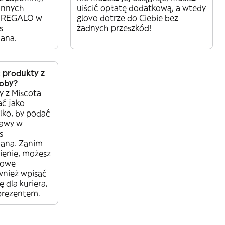
 innych
uiścić opłatę dodatkową, a wtedy
i REGALO w
glovo dotrze do Ciebie bez
s
żadnych przeszkód!
ana.
 produkty z
soby?
y z Miscota
ć jako
lko, by podać
tawy w
s
ana. Zanim
ienie, możesz
towe
wnież wpisać
dla kuriera,
prezentem.