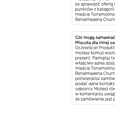
by sprawdzić ofertę
punktów z kategori
mieście Torremolino
Benalmadena Churri
Czy mogę zamawiać
Miscota dla innej o
Oczywiście! Produkt
możesz komuś wysła
prezent. Pamiętaj ty
właściwy adres dos
mieście Torremolino
Benalmadena Churri
potwierdzisz zamów
podać dane kontak
odbiorcy. Możesz ró
w komentarzu uwagę 
że zamówienie jest 