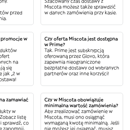
ony.
Szacowany czas dostawy z
Miscota możesz także sprawdzić
tów przed
w danych zamówienia przy kasie.
ia.
e promocje w
Czy oferta Miscota jest dostępna
w Prime?
oduktów
Tak. Prime jest subskrypcją
ofert
oferowaną przez Glovo, która
onych na
zapewnia nieograniczone
ją się
bezpłatne dostawy od wybranych
e jak „2 w
partnerów oraz inne korzyści!
dostawa!
żna zamawiać
Czy w Miscota obowiązuje
minimalna wartość zamówienia?
dukty w
Aby zrealizować zamówienie w
Zobacz listę
Miscota, musi ono osiągnąć
i sprawdź, co
wymaganą kwotę minimalną. Jeśli
e zapomnij,
nie możesz jej osiągnąć, musisz