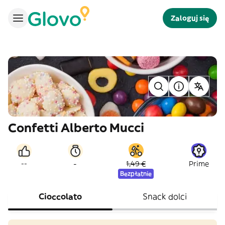
Zaloguj się
Confetti Alberto Mucci
-
--
1,49 €
Prime
Bezpłatnie
Cioccolato
Snack dolci