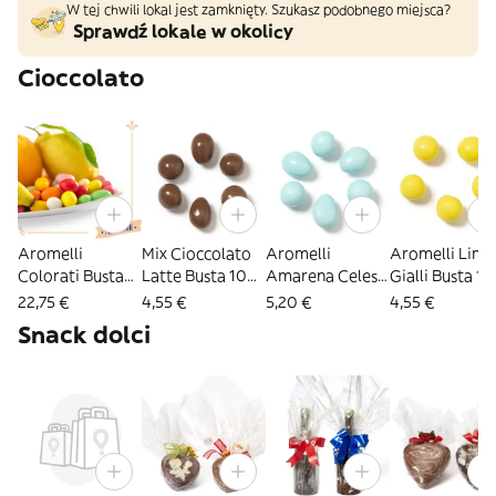
W tej chwili lokal jest zamknięty. Szukasz podobnego miejsca?
Sprawdź lokale w okolicy
Cioccolato
Aromelli
Mix Cioccolato
Aromelli
Aromelli Lim
Colorati Busta
Latte Busta 100
Amarena Celesti
Gialli Busta 1
500 G
G
Monodose 100
G
22,75 €
4,55 €
5,20 €
4,55 €
G
Snack dolci