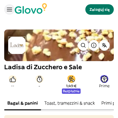
Zaloguj się
Ladisa di Zucchero e Sale
-
--
1,49 €
Prime
Bezpłatnie
Bagel & panini
Toast, tramezzini & snack
Primi pia