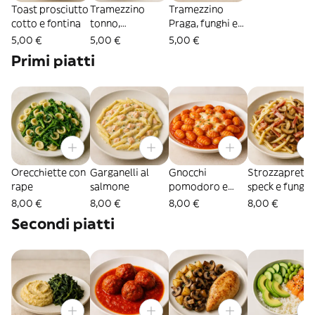
Toast prosciutto
Tramezzino
Tramezzino
cotto e fontina
tonno,
Praga, funghi e
pomodoro e
fontina
5,00 €
5,00 €
5,00 €
insalata
Primi piatti
Orecchiette con
Garganelli al
Gnocchi
Strozzapreti
rape
salmone
pomodoro e
speck e funghi
mozzarella
8,00 €
8,00 €
8,00 €
8,00 €
Secondi piatti