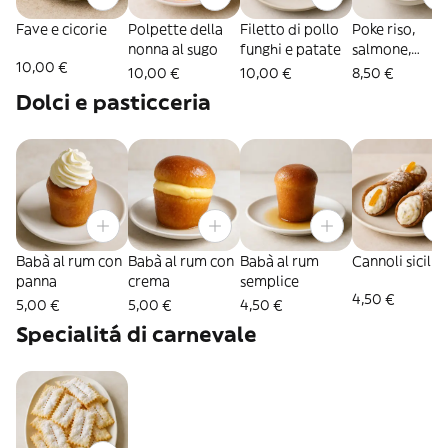
Fave e cicorie
Polpette della
Filetto di pollo
Poke riso,
nonna al sugo
funghi e patate
salmone,
10,00 €
avocado
10,00 €
10,00 €
8,50 €
Dolci e pasticceria
Babà al rum con
Babà al rum con
Babà al rum
Cannoli sicilia
panna
crema
semplice
4,50 €
5,00 €
5,00 €
4,50 €
Specialitá di carnevale