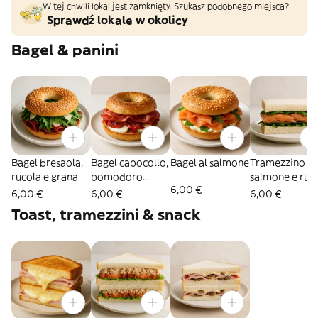
W tej chwili lokal jest zamknięty. Szukasz podobnego miejsca?
Sprawdź lokale w okolicy
Bagel & panini
Bagel bresaola,
Bagel capocollo,
Bagel al salmone
Tramezzino
rucola e grana
pomodoro
salmone e ruc
6,00 €
secco e
6,00 €
6,00 €
6,00 €
mozzarella
Toast, tramezzini & snack