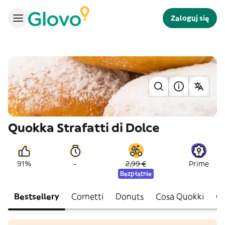
Zaloguj się
Quokka Strafatti di Dolce
-
91%
2,99 €
Prime
Bezpłatnie
Bestsellery
Cornetti
Donuts
Cosa Quokki
Qu