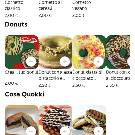
Cornetto
Cornetto ai
Cornetto
classico
cereali
vegano
2,00 €
2,00 €
2,00 €
Donuts
Crea il tuo donut
Donut con glassa
Donut glassa di
Donut con gla
pistacchio e
cioccolato
al cioccolato e
2,00 €
granella di
bianco e
crumble cereal
2,50 €
2,50 €
2,50 €
pistacchio
crumble ai
e fave di caca
Cosa Quokki
fruttirossi