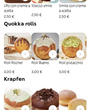
Ufo con creme a
Stecco smile
Smile con creme
scelta
a scelta
2,50 €
2,50 €
2,50 €
Quokka rolls
Roll Rocher
Roll Bueno
Roll pistacchio
3,00 €
3,00 €
3,00 €
Krapfen