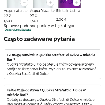
Acqua naturale
Acqua frizzante
Bibita in lattina
50 cl
50 cl
2,00 €
1,50 €
1,50 €
Sprawdź podobne punkty w tej kategorii:
Desery
Lody
Świata
Często zadawane pytania
Co mogę zamówić z Quokka Strafatti di Dolce w mieście
Bari?
Quokka Strafatti di Dolce oferuje zróżnicowane artykuły.
Spójrz na listę produktów i wybierz to, co chcesz zamówić
z Quokka Strafatti di Dolce.
Ile kosztuje dostawa z Quokka Strafatti di Dolce w
mieście Bari?
Opłatę za dostawę z Quokka Strafatti di Dolce w mieście
Bari możesz sprawdzić u góry strony. Zobaczysz ją też w