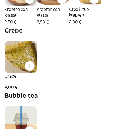
Krapfen con
Krapfen con
Crea il tuo
glassa
glassa
krapfen
cioccolato
cioccolato e
2,50 €
2,50 €
2,00 €
bianco e codette
crunchy mix
Crepe
mix
Crepe
4,00 €
Bubble tea