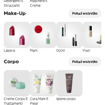
Detergenti E
Maschere E
Struccanti
Creme
Make-Up
Pokaż wszystko
Labbra
Mani
Occhi
Viso!
Corpo
Pokaż wszystko
Creme Corpo E
Cura Mani E
Igiene corpo
Trattamenti
Piedi