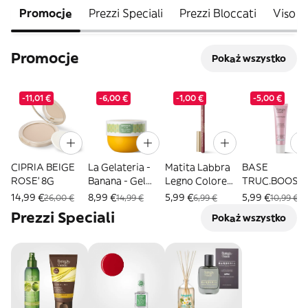
Promocje
Prezzi Speciali
Prezzi Bloccati
Viso
Promocje
Pokaż wszystko
-11,01 €
-6,00 €
-1,00 €
-5,00 €
CIPRIA BEIGE
La Gelateria -
Matita Labbra
BASE
ROSE' 8G
Banana - Gel
Legno Colore
TRUC.BOOST
Corpo 200ml
Rosso
IDR25
14,99 €
8,99 €
5,99 €
5,99 €
26,00 €
14,99 €
6,99 €
10,99 €
Prezzi Speciali
Pokaż wszystko