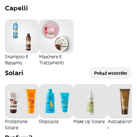
Capelli
Shampoo E
Maschere E
Balsamo
Trattamenti
Solari
Pokaż wszystko
Protezione
Doposole
Make Up Solare
Autoabbronza
Solare
i