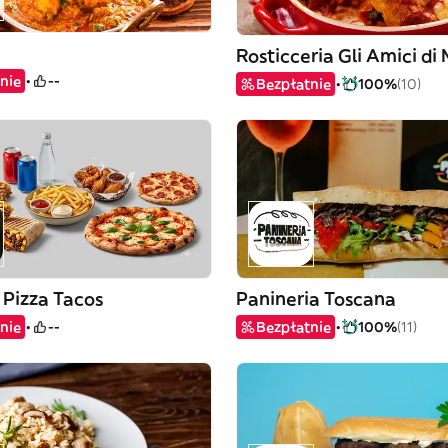
nie
--
Bezpłatnie
100%
(10)
 Pizza Tacos
Panineria Toscana
nie
--
Bezpłatnie
100%
(11)