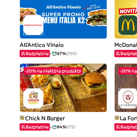
All'Antico Vinaio
McDonal
Bezpłatnie
97%
(290)
Bezpłat
-20% na niektóre produkty
-20% na
Chick N Burger
La For
Bezpłatnie
94%
(173)
Bezpłat