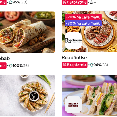
nie
95%
(30)
Bezpłatnie
--
-20% na całe menu
-30% na całe menu
Roadhouse
ebab
Bezpłatnie
96%
(33)
nie
100%
(16)