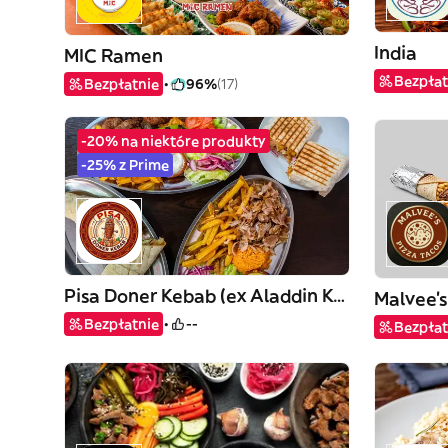
India
MIC Ramen
Bezpłat
Bezpłatnie
96%
(17)
-20% na niektóre produkty
-25% z Prime
Pisa Doner Kebab (ex Aladdin Kebab)
Malvee’s
Bezpłatnie
--
Bezpłat