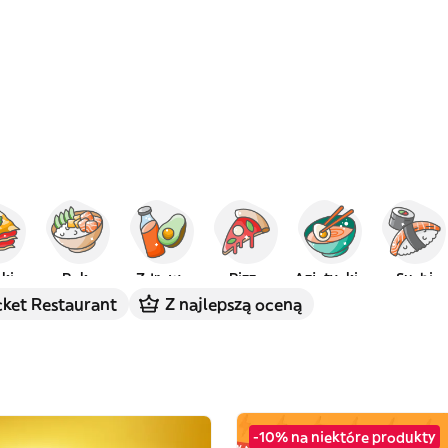
kie
Poke
Zdrowe
Pizza
Azjatyckie
Sushi
cket Restaurant
Z najlepszą oceną
-10% na niektóre produkty