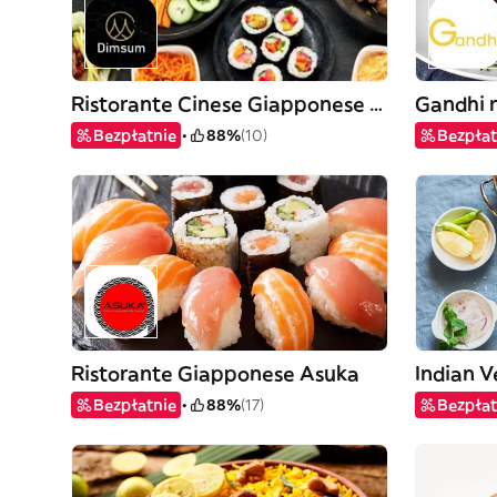
Ristorante Cinese Giapponese M.dimsum
Gandhi r
Bezpłatnie
88%
(10)
Bezpłat
Ristorante Giapponese Asuka
Indian V
Bezpłatnie
88%
(17)
Bezpłat