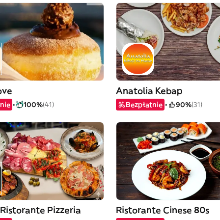
ove
Anatolia Kebap
nie
100%
(41)
Bezpłatnie
90%
(31)
Ristorante Pizzeria
Ristorante Cinese 80s