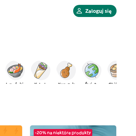
Zaloguj się
Japońskie
Kebab
Kurczak
Świata
Chińskie
-20% na niektóre produkty