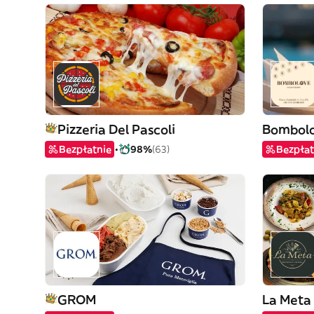
Pizzeria Del Pascoli
Bombol
Bezpłatnie
98%
(63)
Bezpłat
GROM
La Meta 