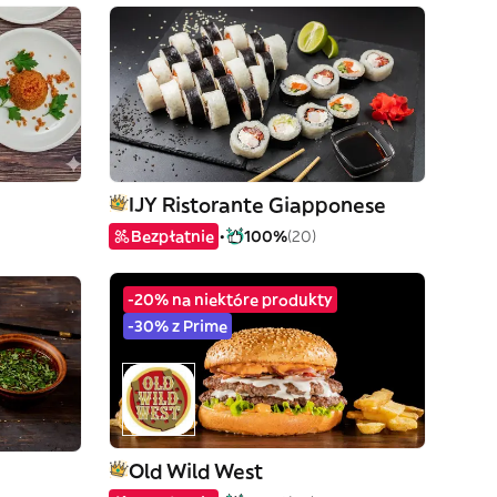
IJY Ristorante Giapponese
Bezpłatnie
100%
(20)
-20% na niektóre produkty
-30% z Prime
Old Wild West