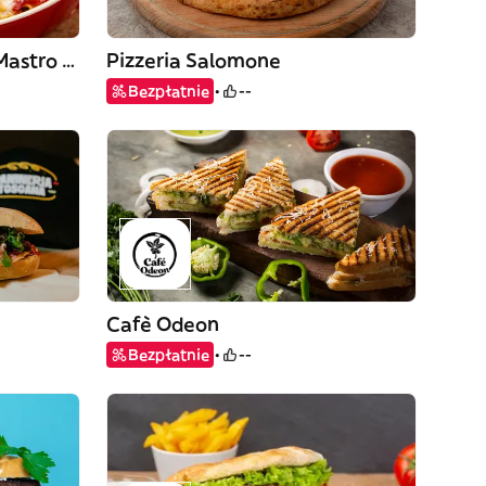
Rosticceria Gli Amici di Mastro Ciccio
Pizzeria Salomone
Bezpłatnie
--
Cafè Odeon
Bezpłatnie
--