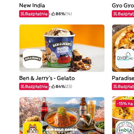
New India
Gyo Gyo 
Bezpłatnie
86%
(14)
Bezpłat
Ben & Jerry's - Gelato
Paradise
Bezpłatnie
84%
(23)
Bezpłat
-15% na