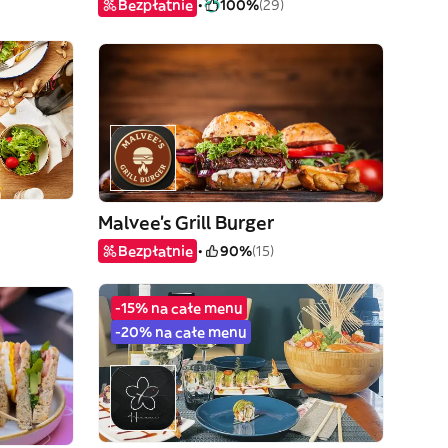
Bezpłatnie
100%
(29)
Malvee’s Grill Burger
Bezpłatnie
90%
(15)
-15% na całe menu
-20% na całe menu