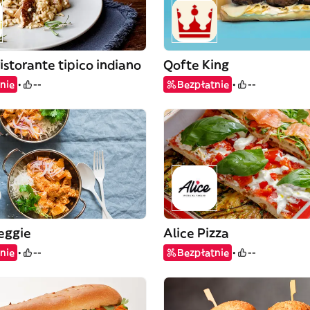
istorante tipico indiano
Qofte King
nie
--
Bezpłatnie
--
eggie
Alice Pizza
nie
--
Bezpłatnie
--