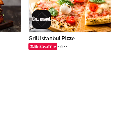
Grill Istanbul Pizze
Bezpłatnie
--