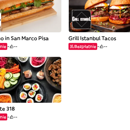
no in San Marco Pisa
Grill Istanbul Tacos
nie
--
Bezpłatnie
--
te 318
nie
--