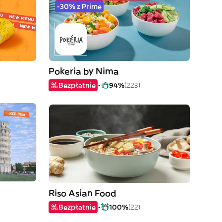
-30% z Prime
Pokeria by Nima
Bezpłatnie
94%
(223)
Riso Asian Food
Bezpłatnie
100%
(22)