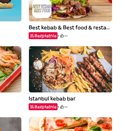
Best kebab & Best food & restaurant
Bezpłatnie
--
Istanbul kebab bar
Bezpłatnie
--