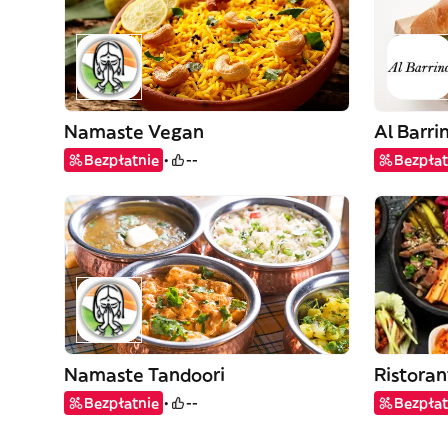
Namaste Vegan
Al Barri
Bezpłatnie
--
Bezpłat
Namaste Tandoori
Ristoran
Bezpłatnie
--
Bezpłat