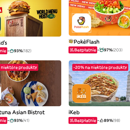
PokèFlash
d's
Bezpłatnie
97%
(203)
nie
93%
(182)
 niektóre produkty
-20% na niektóre produkty
tuna Asian Bistrot
iKeb
nie
93%
(41)
Bezpłatnie
89%
(98)