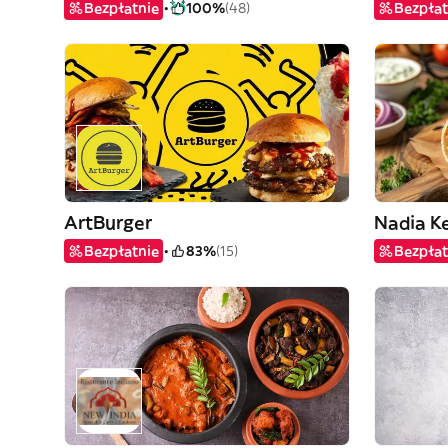
Bezpłatnie
100%
(48)
Bezpłat
ArtBurger
Nadia K
Bezpłatnie
83%
(15)
Bezpłat