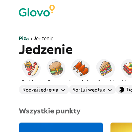
Piza
Jedzenie
Jedzenie
Fast food
Burgery
Amerykańskie
Kanapki
Włos
Rodzaj jedzenia
Sortuj według
Ti
Wszystkie punkty