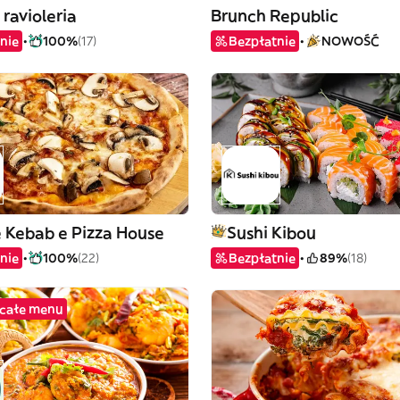
ravioleria
Brunch Republic
nie
100%
(17)
Bezpłatnie
NOWOŚĆ
 Kebab e Pizza House
Sushi Kibou
nie
100%
(22)
Bezpłatnie
89%
(18)
 całe menu