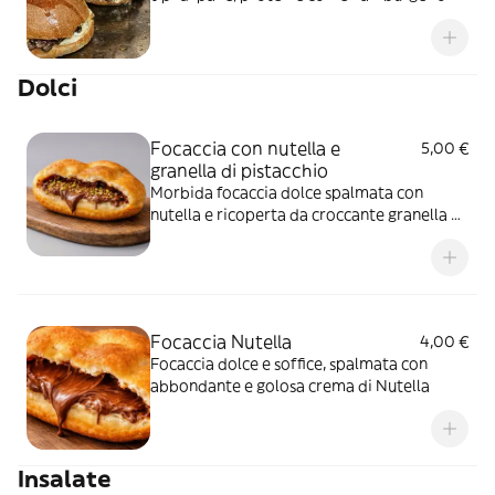
cotoletta, e arricchisci con salse e verdure
fresche per un gusto unico
Dolci
Focaccia con nutella e
5,00 €
granella di pistacchio
Morbida focaccia dolce spalmata con
nutella e ricoperta da croccante granella di
pistacchio
Focaccia Nutella
4,00 €
Focaccia dolce e soffice, spalmata con
abbondante e golosa crema di Nutella
Insalate