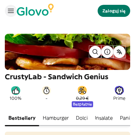
Zaloguj się
CrustyLab - Sandwich Genius
-
100%
0,29 €
Prime
Bezpłatnie
Bestsellery
Hamburger
Dolci
Insalate
Panini