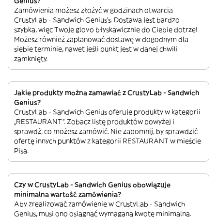
Genius?
Zamówienia możesz złożyć w godzinach otwarcia
CrustyLab - Sandwich Genius’s. Dostawa jest bardzo
szybka, więc Twoje glovo błyskawicznie do Ciebie dotrze!
Możesz również zaplanować dostawę w dogodnym dla
siebie terminie, nawet jeśli punkt jest w danej chwili
zamknięty.
Jakie produkty można zamawiać z CrustyLab - Sandwich
Genius?
CrustyLab - Sandwich Genius oferuje produkty w kategorii
„RESTAURANT”. Zobacz listę produktów powyżej i
sprawdź, co możesz zamówić. Nie zapomnij, by sprawdzić
ofertę innych punktów z kategorii RESTAURANT w mieście
Pisa.
Czy w CrustyLab - Sandwich Genius obowiązuje
minimalna wartość zamówienia?
Aby zrealizować zamówienie w CrustyLab - Sandwich
Genius, musi ono osiągnąć wymaganą kwotę minimalną.