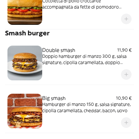
Cotoletta di pollo croccante
accompagnata da fette di pomodoro
fresco e lattuga, per un piatto leggero e
gustoso
Smash burger
Double smash
11,90 €
Doppio hamburger di manzo 300 g, salsa
signature, cipolla caramellata, doppio
cheddar
Big smash
10,90 €
Hamburger di manzo 150 g, salsa signature,
cipolla caramellata, cheddar, bacon, uovo