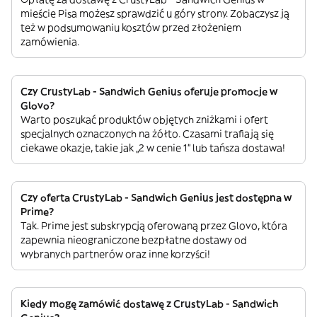
mieście Pisa możesz sprawdzić u góry strony. Zobaczysz ją
też w podsumowaniu kosztów przed złożeniem
zamówienia.
Czy CrustyLab - Sandwich Genius oferuje promocje w
Glovo?
Warto poszukać produktów objętych zniżkami i ofert
specjalnych oznaczonych na żółto. Czasami trafiają się
ciekawe okazje, takie jak „2 w cenie 1” lub tańsza dostawa!
Czy oferta CrustyLab - Sandwich Genius jest dostępna w
Prime?
Tak. Prime jest subskrypcją oferowaną przez Glovo, która
zapewnia nieograniczone bezpłatne dostawy od
wybranych partnerów oraz inne korzyści!
Kiedy mogę zamówić dostawę z CrustyLab - Sandwich