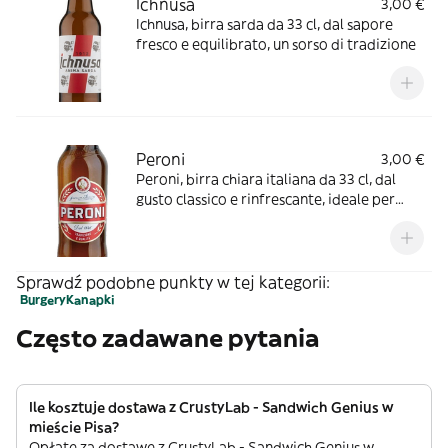
Ichnusa
3,00 €
Ichnusa, birra sarda da 33 cl, dal sapore
fresco e equilibrato, un sorso di tradizione
Peroni
3,00 €
Peroni, birra chiara italiana da 33 cl, dal
gusto classico e rinfrescante, ideale per
ogni occasione
Sprawdź podobne punkty w tej kategorii:
Burgery
Kanapki
Często zadawane pytania
Ile kosztuje dostawa z CrustyLab - Sandwich Genius w
mieście Pisa?
Opłatę za dostawę z CrustyLab - Sandwich Genius w