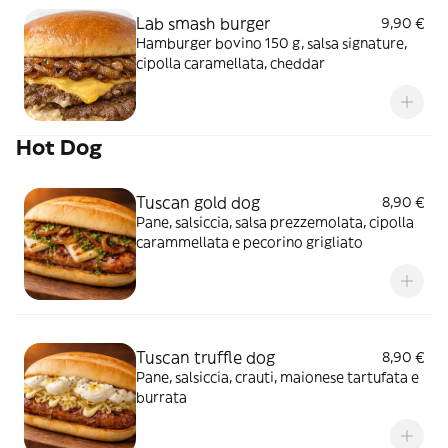
Lab smash burger
9,90 €
Hamburger bovino 150 g, salsa signature,
cipolla caramellata, cheddar
Hot Dog
Tuscan gold dog
8,90 €
Pane, salsiccia, salsa prezzemolata, cipolla
carammellata e pecorino grigliato
Tuscan truffle dog
8,90 €
Pane, salsiccia, crauti, maionese tartufata e
burrata