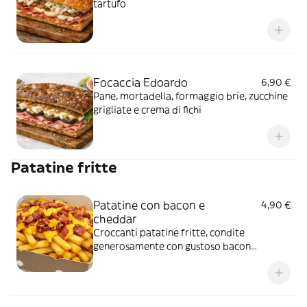
tartufo
Focaccia Edoardo
6,90 €
Pane, mortadella, formaggio brie, zucchine
grigliate e crema di fichi
Patatine fritte
Patatine con bacon e
4,90 €
cheddar
Croccanti patatine fritte, condite
generosamente con gustoso bacon
croccante e ricoperti di cheddar fuso per
un sapore avvolgente