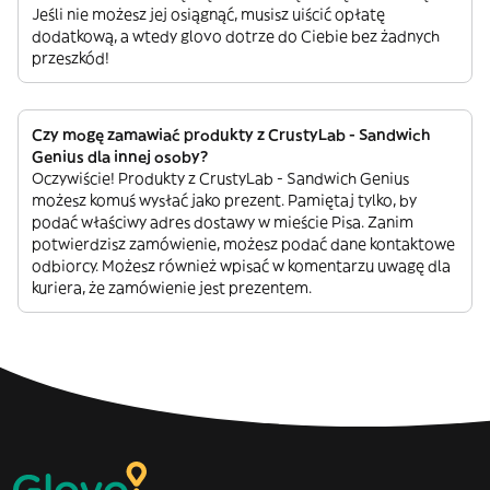
Jeśli nie możesz jej osiągnąć, musisz uiścić opłatę
dodatkową, a wtedy glovo dotrze do Ciebie bez żadnych
przeszkód!
Czy mogę zamawiać produkty z CrustyLab - Sandwich
Genius dla innej osoby?
Oczywiście! Produkty z CrustyLab - Sandwich Genius
możesz komuś wysłać jako prezent. Pamiętaj tylko, by
podać właściwy adres dostawy w mieście Pisa. Zanim
potwierdzisz zamówienie, możesz podać dane kontaktowe
odbiorcy. Możesz również wpisać w komentarzu uwagę dla
kuriera, że zamówienie jest prezentem.