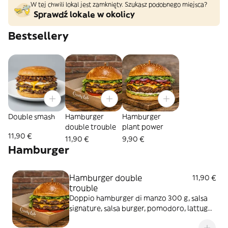
W tej chwili lokal jest zamknięty. Szukasz podobnego miejsca?
Sprawdź lokale w okolicy
Bestsellery
Double smash
Hamburger
Hamburger
double trouble
plant power
11,90 €
11,90 €
9,90 €
Hamburger
Hamburger double
11,90 €
trouble
Doppio hamburger di manzo 300 g, salsa
signature, salsa burger, pomodoro, lattuga,
cetriolini, cipolla caramellata e cheddar