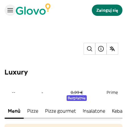
Zaloguj się
Luxury
-
--
0,99 €
Prime
Bezpłatnie
Menù
Pizze
Pizze gourmet
Insalatone
Kebab