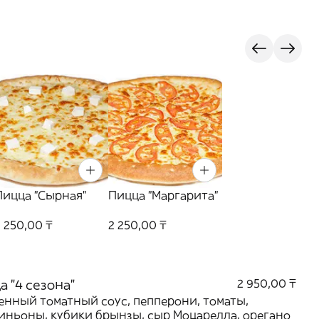
Пицца "Сырная"
Пицца "Маргарита"
2 250,00 ₸
2 250,00 ₸
 "4 сезона"
2 950,00 ₸
нный томатный соус, пепперони, томаты,
ньоны, кубики брынзы, сыр Моцарелла, орегано