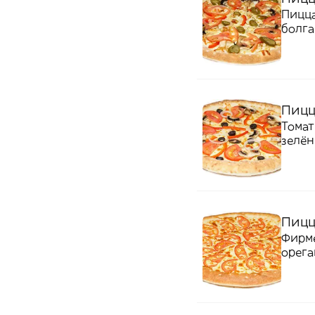
Пицца
болга
Пицц
Томат
зелён
Пицц
Фирме
орега