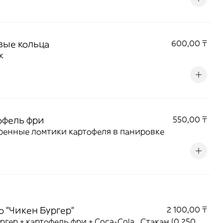
вые кольца
600,00 ₸
к
офель фри
550,00 ₸
енные ломтики картофеля в панировке
о "Чикен Бургер"
2 100,00 ₸
ргер + картофель фри + Coca-Cola , Стакан (0.250