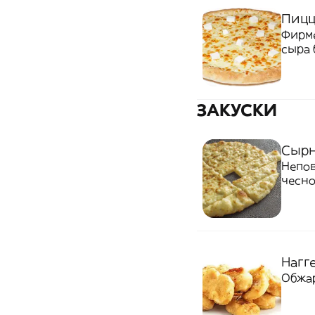
Пицц
Фирме
сыра 
ЗАКУСКИ
Сырн
Непов
чесно
Нагге
Обжар