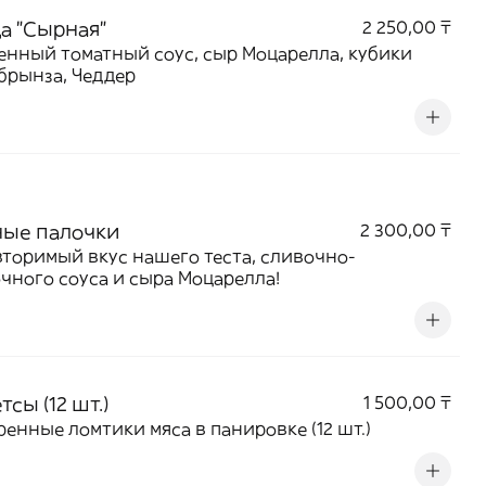
а "Сырная"
2 250,00 ₸
нный томатный соус, сыр Моцарелла, кубики
брынза, Чеддер
ые палочки
2 300,00 ₸
торимый вкус нашего теста, сливочно-
чного соуса и сыра Моцарелла!
тсы (12 шт.)
1 500,00 ₸
енные ломтики мяса в панировке (12 шт.)