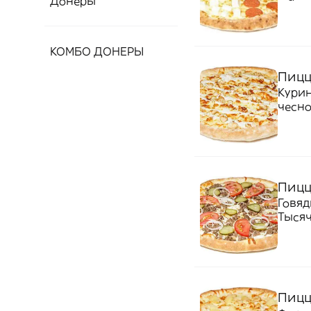
Донеры
КОМБО ДОНЕРЫ
Пицц
Курин
чесно
Пицц
Говяд
Тысяч
Пицц