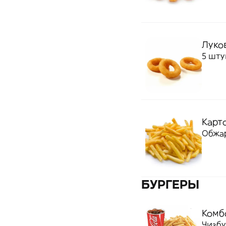
Луко
5 шту
Карт
Обжар
БУРГЕРЫ
Комб
Чизбу