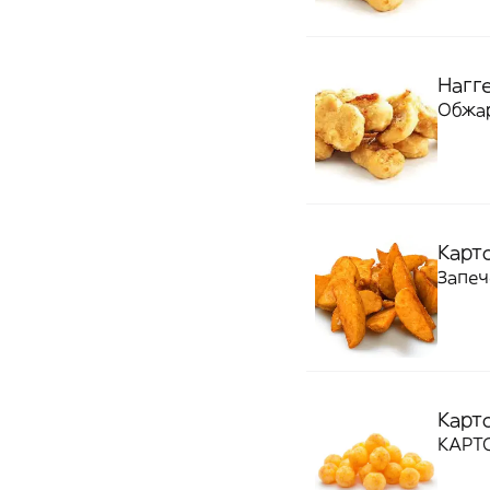
Нагге
Обжар
Карт
Запеч
Карт
КАРТ