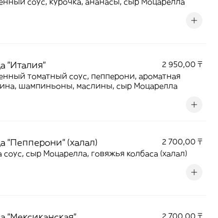
нный соус, курочка, ананасы, сыр Моцарелла
а "Италия"
2 950,00 ₸
нный томатный соус, пепперони, ароматная
ина, шампиньоны, маслины, сыр Моцарелла
а "Пепперони" (халал)
2 700,00 ₸
 соус, сыр Моцарелла, говяжья колбаса (халал)
а "Мексиканская"
2 700,00 ₸