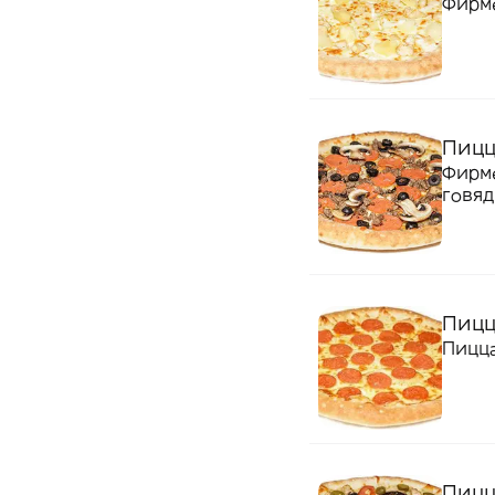
Фирме
Пицц
Фирме
говяд
Пицц
Пицца
Пицц