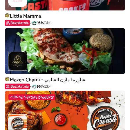
Little Mamma
Bezpłatnie
95%
(3k+)
Mazen Chami - شاورما مازن الشامي
Bezpłatnie
96%
(2k+)
-15% na niektóre produkty