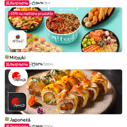
Bezpłatnie
94%
(1k+)
-25% na niektóre produkty
Mitsuki
Bezpłatnie
97%
(500+)
Japonezà
Bezpłatnie
96%
(500+)