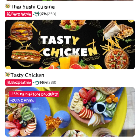
Thaï Sushi Cuisine
Bezpłatnie
97%
(250)
Tasty Chicken
Bezpłatnie
96%
(388)
-15% na niektóre produkty
-20% z Prime