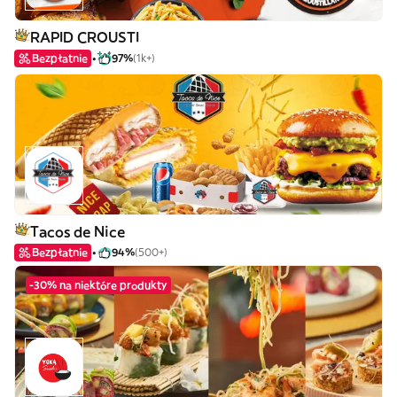
RAPID CROUSTI
Bezpłatnie
97%
(1k+)
Tacos de Nice
Bezpłatnie
94%
(500+)
-30% na niektóre produkty