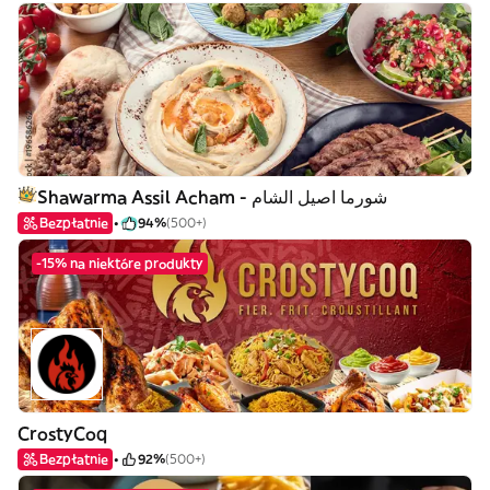
Shawarma Assil Acham - شورما اصيل الشام
Bezpłatnie
94%
(500+)
-15% na niektóre produkty
CrostyCoq
Bezpłatnie
92%
(500+)