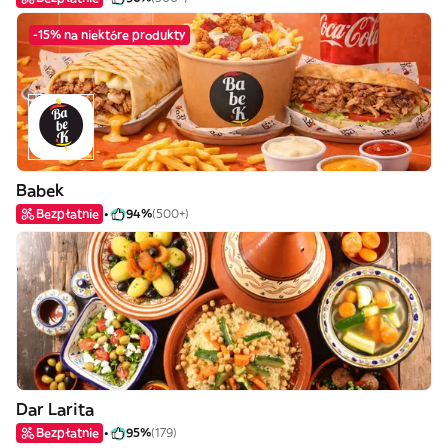
-15% na niektóre produkty
Babek
Bezpłatnie
94%
(500+)
Dar Larita
Bezpłatnie
95%
(179)