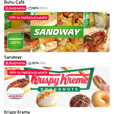
Boho Café
Bezpłatnie
96%
(500+)
-10% na niektóre produkty
Sandway
Bezpłatnie
92%
(264)
-56% na niektóre produkty
Krispy Kreme