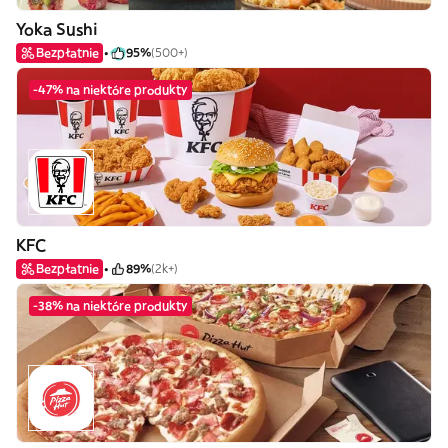
Yoka Sushi
Bezpłatnie
95%
(500+)
-47% na niektóre produkty
KFC
Bezpłatnie
89%
(2k+)
-38% na niektóre produkty