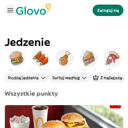
Zaloguj się
Jedzenie
Burgery
Amerykańskie
Kurczak
Kanapki
Pizza
Rodzaj jedzenia
Sortuj według
Z najlepszą o
Wszystkie punkty