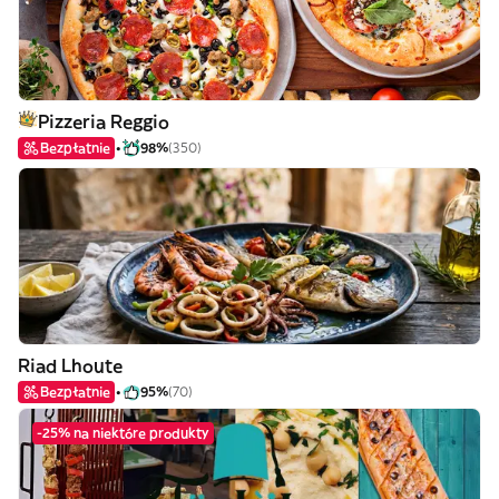
Pizzeria Reggio
Bezpłatnie
98%
(350)
Riad Lhoute
Bezpłatnie
95%
(70)
-25% na niektóre produkty