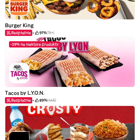
Burger King
Bezpłatnie
91%
(1k+)
-39% na niektóre produkty
Tacos by L.Y.O.N.
Bezpłatnie
89%
(446)