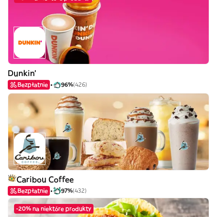
Dunkin'
Bezpłatnie
96%
(426)
Caribou Coffee
Bezpłatnie
97%
(432)
-20% na niektóre produkty