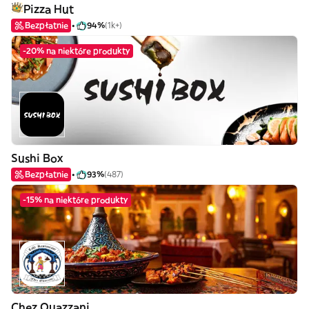
Pizza Hut
Bezpłatnie
94%
(1k+)
-20% na niektóre produkty
Sushi Box
Bezpłatnie
93%
(487)
-15% na niektóre produkty
Chez Ouazzani