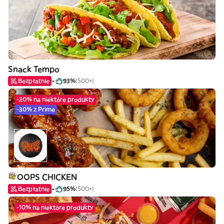
Snack Tempo
Bezpłatnie
93%
(500+)
-20% na niektóre produkty
-30% z Prime
OOPS CHICKEN
Bezpłatnie
95%
(500+)
-10% na niektóre produkty