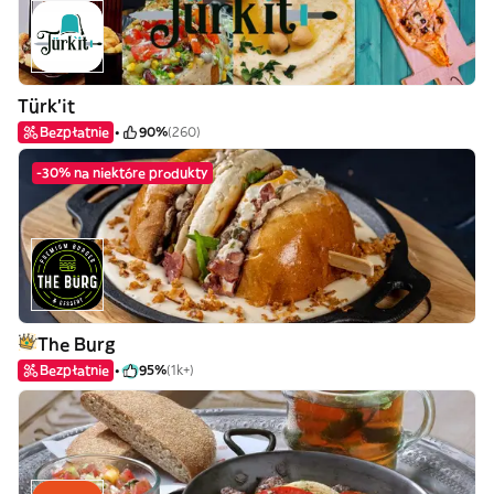
Türk’it
Bezpłatnie
90%
(260)
-30% na niektóre produkty
The Burg
Bezpłatnie
95%
(1k+)