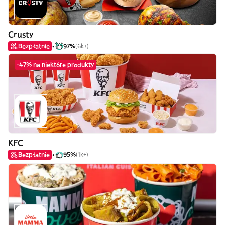
Crusty
Bezpłatnie
97%
(6k+)
-47% na niektóre produkty
KFC
Bezpłatnie
95%
(1k+)