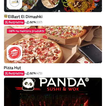
ElBayt El Dimashki
Bezpłatnie
92%
(337)
-38% na niektóre produkty
Pizza Hut
Bezpłatnie
92%
(473)