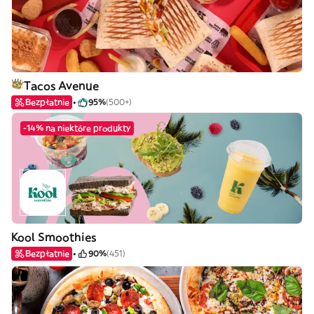
Tacos Avenue
Bezpłatnie
95%
(500+)
-14% na niektóre produkty
Kool Smoothies
Bezpłatnie
90%
(451)