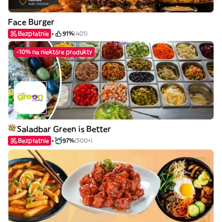
Face Burger
Bezpłatnie
91%
(401)
-10% na niektóre produkty
Saladbar Green is Better
Bezpłatnie
97%
(500+)