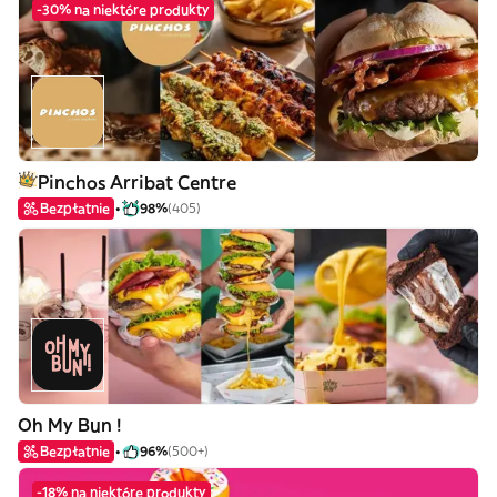
-30% na niektóre produkty
Pinchos Arribat Centre
Bezpłatnie
98%
(405)
Oh My Bun !
Bezpłatnie
96%
(500+)
-18% na niektóre produkty