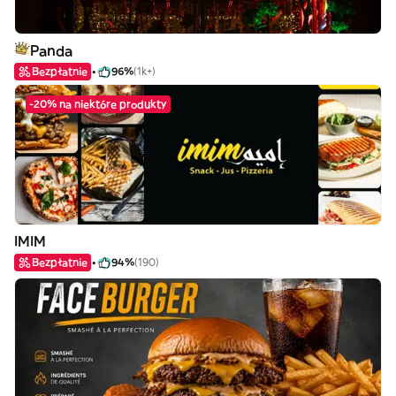
Panda
Bezpłatnie
96%
(1k+)
-20% na niektóre produkty
IMIM
Bezpłatnie
94%
(190)