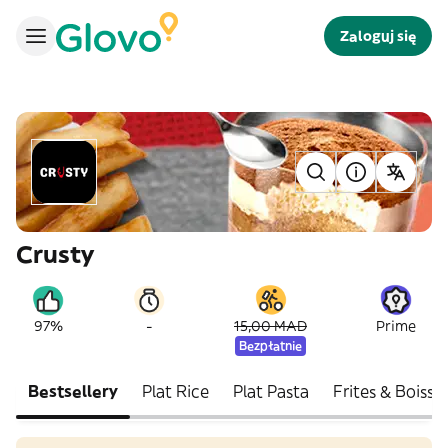
Zaloguj się
Crusty
-
97%
15,00 MAD
Prime
Bezpłatnie
Bestsellery
Plat Rice
Plat Pasta
Frites & Boisso