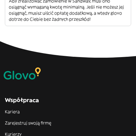
Aby zrealizować zamówienie w Sandway, musi ono
osiągnąć wymaganą kwotę minimalną. Jeśli nie możesz jej
osiągnąć, musisz uiścić opłatę dodatkową, a wtedy glovo
dotrze do Ciebie bez żadnych przeszkód!
Współpraca
Kariera
Zarejestruj swoją firmę
Kurierzy