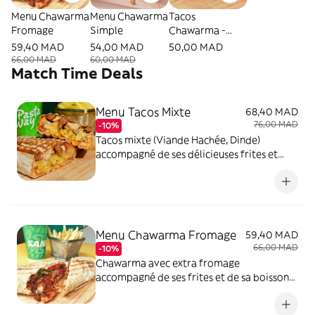
Menu Chawarma
Menu Chawarma
Tacos
Fromage
Simple
Chawarma -
Normal
59,40 MAD
54,00 MAD
50,00 MAD
66,00 MAD
60,00 MAD
Match Time Deals
Menu Tacos Mixte
68,40 MAD
76,00 MAD
-10%
Tacos mixte (Viande Hachée, Dinde)
accompagné de ses délicieuses frites et
d'une boisson au choix
Menu Chawarma Fromage
59,40 MAD
66,00 MAD
-10%
Chawarma avec extra fromage
accompagné de ses frites et de sa boisson
frapiche