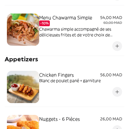
Menu Chawarma Simple
54,00 MAD
60,00 MAD
-10%
Chawarma simple accompagné de ses
délicieuses frites et de votre choix de
boisson
Appetizers
Chicken Fingers
56,00 MAD
Blanc de poulet pané + garniture
Nuggets - 6 Pièces
26,00 MAD