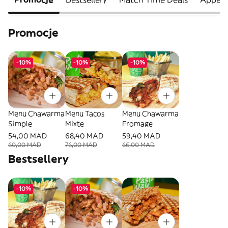
Promocje
-10%
-10%
-10%
Menu Chawarma
Menu Tacos
Menu Chawarma
Simple
Mixte
Fromage
54,00 MAD
68,40 MAD
59,40 MAD
60,00 MAD
76,00 MAD
66,00 MAD
Bestsellery
-10%
-10%