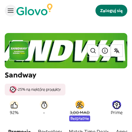
Zaloguj się
Sandway
-25% na niektóre produkty
-
92%
3,00 MAD
Prime
Bezpłatnie
Promocje
Bestsellery
Match Time Deals
Appeti