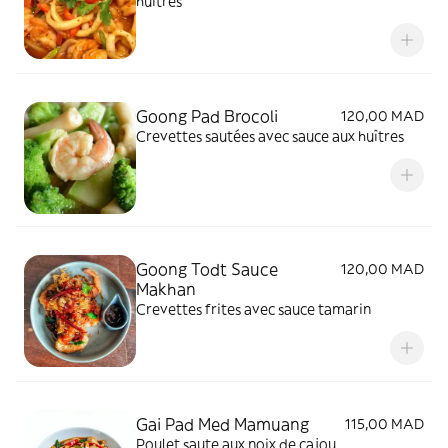
huîtres
Goong Pad Brocoli
120,00 MAD
Crevettes sautées avec sauce aux huîtres
Goong Todt Sauce
120,00 MAD
Makhan
Crevettes frites avec sauce tamarin
Gai Pad Med Mamuang
115,00 MAD
Poulet saute aux noix de cajou