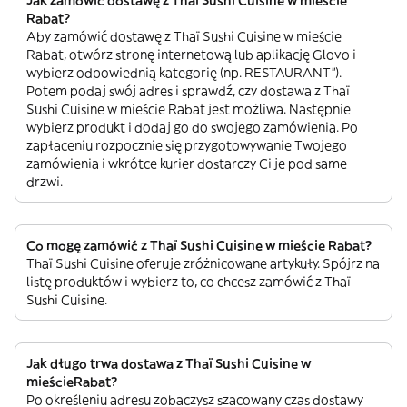
Jak zamówić dostawę z Thaï Sushi Cuisine w mieście
Rabat?
Aby zamówić dostawę z Thaï Sushi Cuisine w mieście
Rabat, otwórz stronę internetową lub aplikację Glovo i
wybierz odpowiednią kategorię (np. RESTAURANT”).
Potem podaj swój adres i sprawdź, czy dostawa z Thaï
Sushi Cuisine w mieście Rabat jest możliwa. Następnie
wybierz produkt i dodaj go do swojego zamówienia. Po
zapłaceniu rozpocznie się przygotowywanie Twojego
zamówienia i wkrótce kurier dostarczy Ci je pod same
drzwi.
Co mogę zamówić z Thaï Sushi Cuisine w mieście Rabat?
Thaï Sushi Cuisine oferuje zróżnicowane artykuły. Spójrz na
listę produktów i wybierz to, co chcesz zamówić z Thaï
Sushi Cuisine.
Jak długo trwa dostawa z Thaï Sushi Cuisine w
mieścieRabat?
Po określeniu adresu zobaczysz szacowany czas dostawy