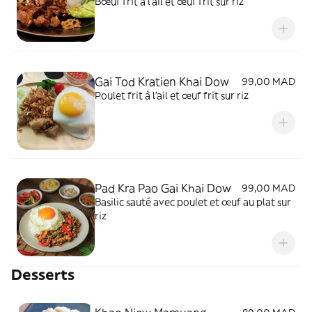
Bœuf frit à l’ail et œuf frit sur riz
Gai Tod Kratien Khai Dow
99,00 MAD
Poulet frit à l’ail et œuf frit sur riz
Pad Kra Pao Gai Khai Dow
99,00 MAD
Basilic sauté avec poulet et œuf au plat sur
riz
Desserts