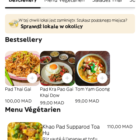
W tej chwili lokal jest zamknięty. Szukasz podobnego miejsca?
Sprawdź lokale w okolicy
Bestsellery
Pad Thai Gai
Pad Kra Pao Gai
Tom Yam Goong
Khai Dow
100,00 MAD
99,00 MAD
99,00 MAD
Menu Végétarien
Khao Pad Supparod Toa
110,00 MAD
Hu
Riz sauté à l’ananas et tofu