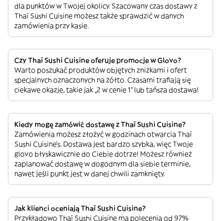
dla punktów w Twojej okolicy. Szacowany czas dostawy z
Thaï Sushi Cuisine możesz także sprawdzić w danych
zamówienia przy kasie.
Czy Thaï Sushi Cuisine oferuje promocje w Glovo?
Warto poszukać produktów objętych zniżkami i ofert
specjalnych oznaczonych na żółto. Czasami trafiają się
ciekawe okazje, takie jak „2 w cenie 1” lub tańsza dostawa!
Kiedy mogę zamówić dostawę z Thaï Sushi Cuisine?
Zamówienia możesz złożyć w godzinach otwarcia Thaï
Sushi Cuisine’s. Dostawa jest bardzo szybka, więc Twoje
glovo błyskawicznie do Ciebie dotrze! Możesz również
zaplanować dostawę w dogodnym dla siebie terminie,
nawet jeśli punkt jest w danej chwili zamknięty.
Jak klienci oceniają Thaï Sushi Cuisine?
Przykładowo Thaï Sushi Cuisine ma polecenia od 97%