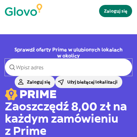
Zaloguj się
Sprawdź oferty Prime w ulubionych lokalach
w okolicy
Zaloguj się
Użyj bieżącej lokalizacji
Zaoszczędź 8,00 zł na
każdym zamówieniu
z Prime