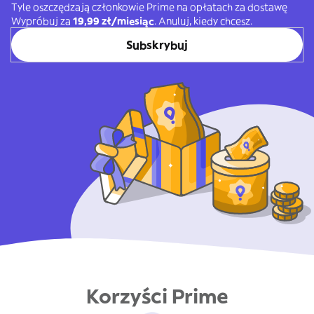
Tyle oszczędzają członkowie Prime na opłatach za dostawę
Wypróbuj za
19,99 zł/miesiąc
. Anuluj, kiedy chcesz.
Subskrybuj
Korzyści Prime