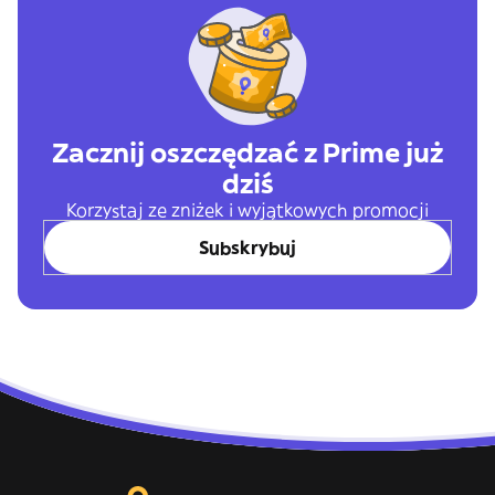
Zacznij oszczędzać z Prime już
dziś
Korzystaj ze zniżek i wyjątkowych promocji
Subskrybuj