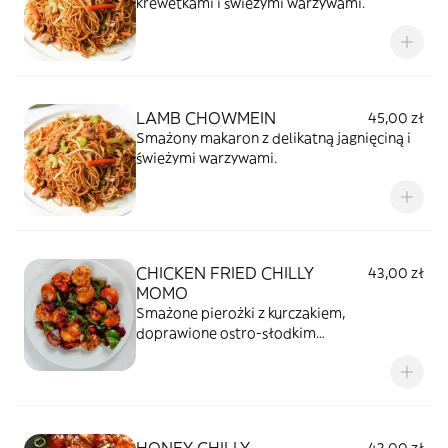
krewetkami i świeżymi warzywami.
LAMB CHOWMEIN
45,00 zł
Smażony makaron z delikatną jagnięciną i
świeżymi warzywami.
CHICKEN FRIED CHILLY
43,00 zł
MOMO
Smażone pierożki z kurczakiem,
doprawione ostro-słodkim
sosemczosnkowym z papryką i
pomidorami.