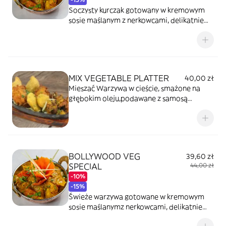
Soczysty kurczak gotowany w kremowym
sosie maślanym z nerkowcami, delikatnie
przyprawiony.
MIX VEGETABLE PLATTER
40,00 zł
Mieszać Warzywa w cieście, smażone na
głębokim oleju,podawane z samosą
warzywną.
BOLLYWOOD VEG
39,60 zł
SPECIAL
44,00 zł
-10%
-15%
Świeże warzywa gotowane w kremowym
sosie maślanymz nerkowcami, delikatnie
przyprawione.