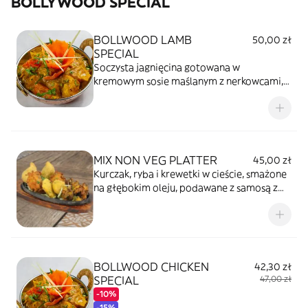
BOLLYWOOD SPECIAL
BOLLWOOD LAMB
50,00 zł
SPECIAL
Soczysta jagnięcina gotowana w
kremowym sosie maślanym z nerkowcami,
delikatnie przyprawiona.
MIX NON VEG PLATTER
45,00 zł
Kurczak, ryba i krewetki w cieście, smażone
na głębokim oleju, podawane z samosą z
kurczakiem.
BOLLWOOD CHICKEN
42,30 zł
SPECIAL
47,00 zł
-10%
-15%