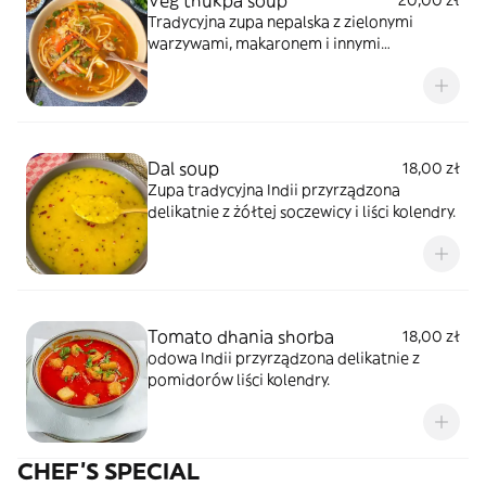
Veg thukpa soup
20,00 zł
Tradycyjna zupa nepalska z zielonymi
warzywami, makaronem i innymi
przyprawami.
Dal soup
18,00 zł
Zupa tradycyjna Indii przyrządzona
delikatnie z żółtej soczewicy i liści kolendry.
Tomato dhania shorba
18,00 zł
odowa Indii przyrządzona delikatnie z
pomidorów liści kolendry.
CHEF'S SPECIAL