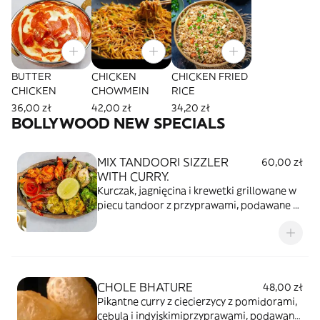
BUTTER
CHICKEN
CHICKEN FRIED
CHICKEN
CHOWMEIN
RICE
36,00 zł
42,00 zł
34,20 zł
BOLLYWOOD NEW SPECIALS
MIX TANDOORI SIZZLER
60,00 zł
WITH CURRY.
Kurczak, jagnięcina i krewetki grillowane w
piecu tandoor z przyprawami, podawane z
sosem masala.
CHOLE BHATURE
48,00 zł
Pikantne curry z ciecierzycy z pomidorami,
cebulą i indyjskimiprzyprawami, podawane