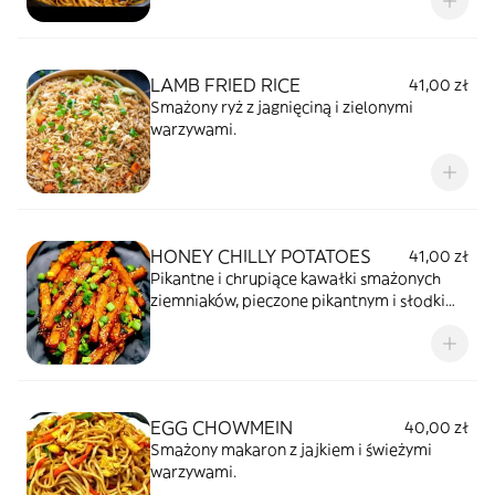
LAMB FRIED RICE
41,00 zł
Smażony ryż z jagnięciną i zielonymi
warzywami.
HONEY CHILLY POTATOES
41,00 zł
Pikantne i chrupiące kawałki smażonych
ziemniaków, pieczone pikantnym i słodkim
sosie miodowym z cebulą i pieprzem.
EGG CHOWMEIN
40,00 zł
Smażony makaron z jajkiem i świeżymi
warzywami.