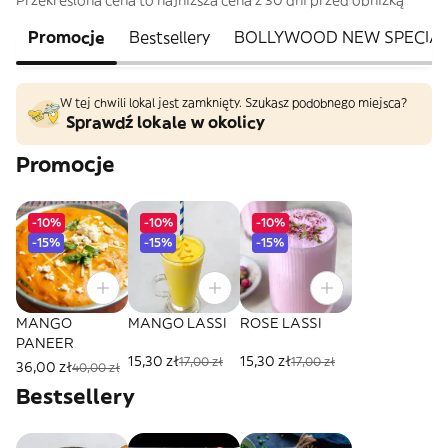
Przekreślona cena to najniższa cena z 30 dni przed obniżką
Promocje
Bestsellery
BOLLYWOOD NEW SPECIA
W tej chwili lokal jest zamknięty. Szukasz podobnego miejsca?
Sprawdź lokale w okolicy
Promocje
-10%
-10%
-10%
-15%
-15%
-15%
MANGO
MANGO LASSI
ROSE LASSI
PANEER
15,30 zł
15,30 zł
17,00 zł
17,00 zł
36,00 zł
40,00 zł
Bestsellery