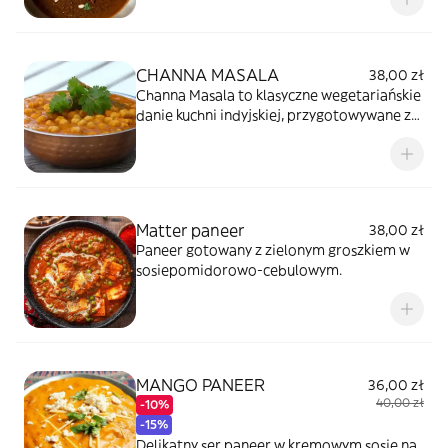
CHANNA MASALA
38,00 zł
Channa Masala to klasyczne wegetariańskie
danie kuchni indyjskiej, przygotowywane z
ciecierzycy w aromatycznym sosie
pomidorowo-cebulowym z przyprawami
takimi jak kumin, kolendra i garam masala.
Danie jest gęste i pełne smaku.
Matter paneer
38,00 zł
Paneer gotowany z zielonym groszkiem w
sosiepomidorowo-cebulowym.
MANGO PANEER
36,00 zł
40,00 zł
-10%
-15%
Delikatny ser paneer w kremowym sosie na