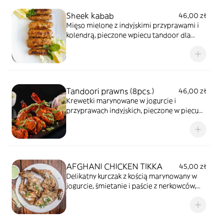
Sheek kabab
46,00 zł
Mięso mielone z indyjskimi przyprawami i
kolendrą, pieczone wpiecu tandoor dla
soczystego, autentycznego smaku.
Tandoori prawns (8pcs.)
46,00 zł
Krewetki marynowane w jogurcie i
przyprawach indyjskich, pieczone w piecu
tandoor.
AFGHANI CHICKEN TIKKA
45,00 zł
Delikatny kurczak z kością marynowany w
jogurcie, śmietanie i paście z nerkowców,
przygotowany w bogatym, łagodnym i
kremowym sosie osubtelnym aromacie.