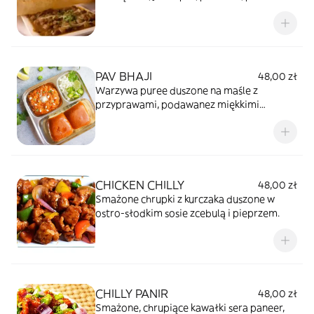
z puszystym smażonym chlebem bhatura.
PAV BHAJI
48,00 zł
Warzywa puree duszone na maśle z
przyprawami, podawanez miękkimi
opiekanymi bułeczkami.
CHICKEN CHILLY
48,00 zł
Smażone chrupki z kurczaka duszone w
ostro-słodkim sosie zcebulą i pieprzem.
CHILLY PANIR
48,00 zł
Smażone, chrupiące kawałki sera paneer,