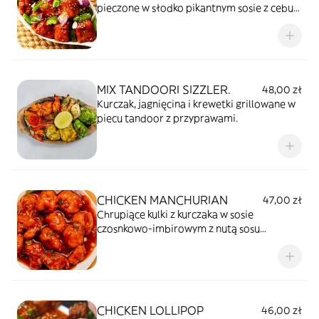
pieczone w słodko pikantnym sosie z cebulą
i pieprzem.
MIX TANDOORI SIZZLER.
48,00 zł
Kurczak, jagnięcina i krewetki grillowane w
piecu tandoor z przyprawami.
CHICKEN MANCHURIAN
47,00 zł
Chrupiące kulki z kurczaka w sosie
czosnkowo-imbirowym z nutą sosu
sojowego. Wersja sucha lub z sosem.
CHICKEN LOLLIPOP
46,00 zł