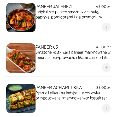
PANEER JALFREZI
43,00 zł
Indyjski ser paneer smażony z cebulą,
papryką, pomidorami i zielonymchili w
pikantnym, aromatycznym sosie.
PANEER 65
42,00 zł
Smażone kostki sera paneer marynowane w
jogurcie iprzyprawach, z liśćmi curry i chili.
PANEER ACHARI TIKKA
38,00 zł
Pyszna i pikantna indyjska przystawka
przygotowana zmarynowanych kostek sera
paneer, grillowanych do perfekcji.