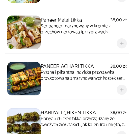
Paneer Malai tikka
38,00 zł
Ser paneer marynowany w kremie z
orzechów nerkowca iprzyprawach
indyjskich, następnie pieczony w piecu
tandoor.
PANEER ACHARI TIKKA
38,00 zł
Pyszna i pikantna indyjska przystawka
przygotowana zmarynowanych kostek sera
paneer, grillowanych do perfekcji.
HARIYALI CHIKEN TIKKA
38,00 zł
Hariyali chicken tikka przyrządzany ze
świeżych ziół, takich jak kolendra i mięta, z
dodatkiem przypraw, a następnie pieczony.