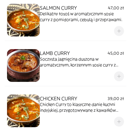
SALMON CURRY
47,00 zł
Delikatny łosoś w aromatycznym sosie
curry z pomidorami, cebulą i przyprawami.
LAMB CURRY
45,00 zł
Soczysta jagnięcina duszona w
aromatycznym, korzennym sosie curry z
cebulą, pomidorami i mieszanką przypraw,
typowa dla kuchni indyjskiej.
CHICKEN CURRY
39,00 zł
Chicken Curry to klasyczne danie kuchni
indyjskiej, przygotowywane z kawałków
kurczaka gotowanego w aromatycznym
sosie z cebuli, pomidorów i mieszanki
przypraw. Danie jest aromatyczne, lekko