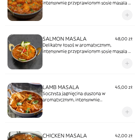
intensywnie przyprawionym sosie masala z
pomidorami.
SALMON MASALA
48,00 zł
Delikatny łosoś w aromatycznym,
intensywnie przyprawionym sosie masala z
pomidorami.
LAMB MASALA
45,00 zł
Soczysta jagnięcina duszona w
aromatycznym, intensywnie
przyprawionym sosie
pomidorowym.Wyraziste, pikantne danie
kuchni indyjskiej o głębokim smaku masali.
CHICKEN MASALA
42,00 zł