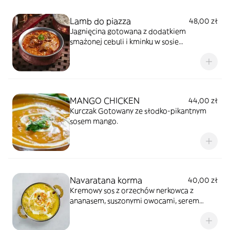
Lamb do piazza
48,00 zł
Jagnięcina gotowana z dodatkiem
smażonej cebuli i kminku w sosie
pomidorowocebulowym.
MANGO CHICKEN
44,00 zł
Kurczak Gotowany ze słodko-pikantnym
sosem mango.
Navaratana korma
40,00 zł
Kremowy sos z orzechów nerkowca z
ananasem, suszonymi owocami, serem
paneer i mieszanką warzyw.