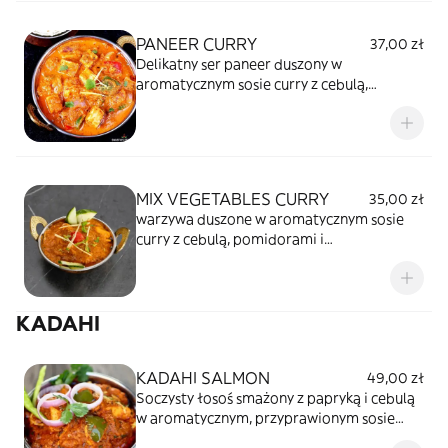
pikantne i pełne smaku.
PANEER CURRY
37,00 zł
Delikatny ser paneer duszony w
aromatycznym sosie curry z cebulą,
pomidorami i przyprawami.Kremowe,
lekko pikantne danie kuchni indyjskiej,
idealne do ryżu lub chlebka naan.
MIX VEGETABLES CURRY
35,00 zł
warzywa duszone w aromatycznym sosie
curry z cebulą, pomidorami i
przyprawami.Pełne smaku, lekko pikantne
danie kuchni indyjskiej, idealne z ryżem lub
chlebkiem naan.
KADAHI
KADAHI SALMON
49,00 zł
Soczysty łosoś smażony z papryką i cebulą
w aromatycznym, przyprawionym sosie
pomidorowym.Wyraziste, lekko pikantne