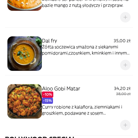
bazie mango z nutą słodyczy i przypraw.
Dal fry
35,00 zł
Żółta soczewica smażona z siekanymi
pomidorami,czosnkiem, kminkiem i innymi
przyprawami.
Aloo Gobi Matar
34,20 zł
38,00 zł
-10%
-15%
Curry robione z kalafiora, ziemniakami i
groszkiem, podawane z sosem
pomidorowocebulowym.