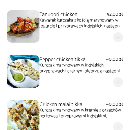
Tandoori chicken
42,00 zł
Kawałek kurczaka z kością marynowany w
jogurcie i przyprawach indyjskich, następnie
pieczony w piecu tandoor.
Pepper chicken tikka
40,00 zł
Kurczak marynowany w indyjskich
przyprawach i czarnym pieprzu a następnie
pieczony w piecu tandoor.
Chicken malai tikka
40,00 zł
Kurczak marynowany w kremie z orzechów
nerkowca i przyprawami indyjskimi,
następnie pieczony w piecu tandoor.