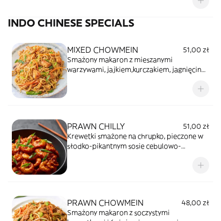
INDO CHINESE SPECIALS
MIXED CHOWMEIN
51,00 zł
Smażony makaron z mieszanymi
warzywami, jajkiem,kurczakiem, jagnięciną,
krewetkami i przyprawami.
PRAWN CHILLY
51,00 zł
Krewetki smażone na chrupko, pieczone w
słodko-pikantnym sosie cebulowo-
pieprzowym.
PRAWN CHOWMEIN
48,00 zł
Smażony makaron z soczystymi