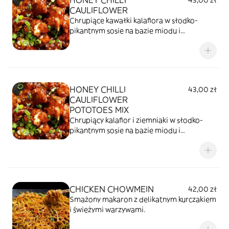
HONEY CHILLY
43,00 zł
CAULIFLOWER
Chrupiące kawałki kalafiora w słodko-
pikantnym sosie na bazie miodu i
chilli.Aromatyczne, lekko lepkie danie o
idealnym balansie słodyczy i ostrości.
HONEY CHILLI
43,00 zł
CAULIFLOWER
POTOTOES MIX
Chrupiący kalafior i ziemniaki w słodko-
pikantnym sosie na bazie miodu i
chilli.Aromatyczne, lekko lepkie danie o
idealnym połączeniu słodyczy i ostrości.
CHICKEN CHOWMEIN
42,00 zł
Smażony makaron z delikatnym kurczakiem
i świeżymi warzywami.