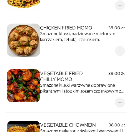
CHICKEN FRIED MOMO
39,00 zł
Smażone kluski, nadziewane mielonym
kurczakiem, cebulą iczosnkiem.
VEGETABLE FRIED
39,00 zł
CHILLY MOMO
Smażone kluski warzywne doprawione
pikantnym i słodkim sosem czosnkowym z
papryką i pomidorami.
VEGETABLE CHOWMEIN
38,00 zł
Smażony makaron z świeżymi warzywami i