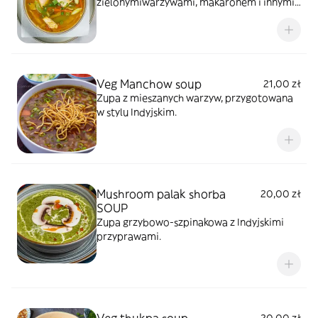
zielonymiwarzywami, makaronem i innymi
przyprawami.
Veg Manchow soup
21,00 zł
Zupa z mieszanych warzyw, przygotowana
w stylu Indyjskim.
Mushroom palak shorba
20,00 zł
SOUP
Zupa grzybowo-szpinakowa z Indyjskimi
przyprawami.