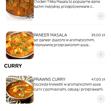
Chicken Tikka Masala to popularne danie
kuchni indyjskiej, przygotowywane z
kawałków kurczaka marynowanego w
przyprawach i jogurcie, pieczonego, a
następnie gotowanego w kremowym,
pomidorowym sosie z aromatycznymi
przyprawami. Danie jest łagodne, aromaty
PANEER MASALA
39,00 zł
ser paneer duszony w aromatycznym,
intensywnie przyprawionym sosie
pomidorowym.Wyraziste, lekko pikantne
danie kuchni indyjskiej o głębokim smaku
masali.
CURRY
PRAWNS CURRY
47,00 zł
Soczyste krewetki w aromatycznym sosie
curry z pomidorami, cebulą i przyprawami.