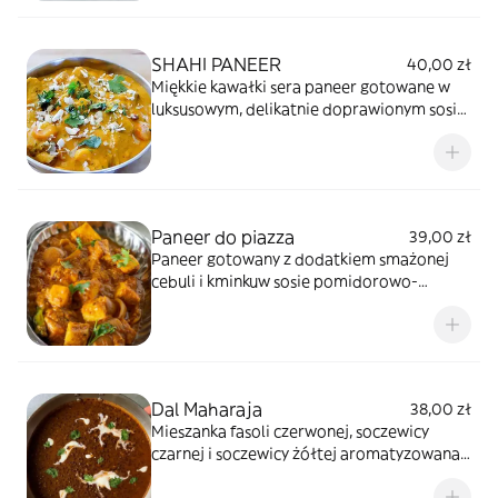
SHAHI PANEER
40,00 zł
Miękkie kawałki sera paneer gotowane w
luksusowym, delikatnie doprawionym sosie
pomidorowo orzechowym z masłem i
śmietaną.
Paneer do piazza
39,00 zł
Paneer gotowany z dodatkiem smażonej
cebuli i kminkuw sosie pomidorowo-
cebulowym.
Dal Maharaja
38,00 zł
Mieszanka fasoli czerwonej, soczewicy
czarnej i soczewicy żółtej aromatyzowana
kremowym masłem i przyprawami.