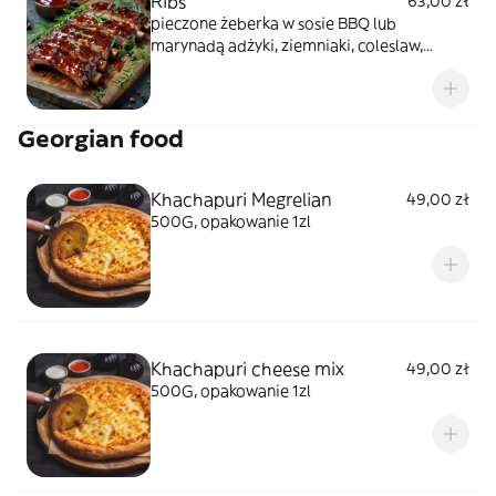
Ribs
63,00 zł
pieczone żeberka w sosie BBQ lub
marynadą adżyki, ziemniaki, coleslaw,
opakowanie 1sz baked ribs in BBQ sauce or
adzika marinate, potatoes, red cabbage
salad, sauce to choose from 500g
Georgian food
Khachapuri Megrelian
49,00 zł
500G, opakowanie 1zl
Khachapuri cheese mix
49,00 zł
500G, opakowanie 1zl