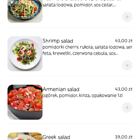
sałata lodowa, pomidor, sos cezar,
pieczywo, opakowanie 1zl
Shrimp salad
43,00 zł
pomidorki cherry, rukola, sałata lodowa, ser
feta, krewetki, czerwona cebula, sos
czosnkowy, opakowanie 1zl cherry
tomatoes, arugula, iceberg lettuce, feta
cheese, shrimps, red onion, garlic sauce
250g
Armenian salad
43,00 zł
ogórek, pomidor, kinza, opakowanie 1zl
Greek salad
39,00 zł