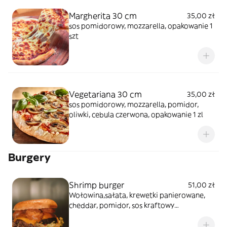
Margherita 30 cm
35,00 zł
sos pomidorowy, mozzarella, opakowanie 1
szt
Vegetariana 30 cm
35,00 zł
sos pomidorowy, mozzarella, pomidor,
oliwki, cebula czerwona, opakowanie 1 zl
Burgery
Shrimp burger
51,00 zł
Wołowina,sałata, krewetki panierowane,
cheddar, pomidor, sos kraftowy
(śmietankowo koperkowy), frytki,
opakowanie 1zl