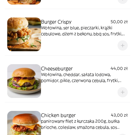
Burger Crispy
50,00 zł
Wołowina, ser blue, pieczarki, krążki
cebulowe, dżem z bekonu, bbq sos, frytki,
opakowanie 1zl
Cheeseburger
44,00 zł
Wołowina, cheddar, sałata lodowa,
pomidor, pikle, czerwona cebula, frytki,
opakowanie 1 zl
Chicken burger
43,00 zł
panirowany filet z kurczaka 200g, bułka
brioche, coleslaw, smażona cebula, sos
kraftowy, opakowanie 1 zl