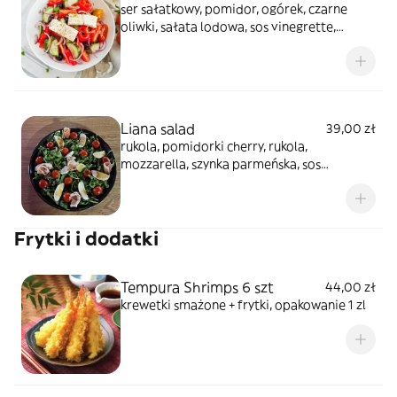
ser sałatkowy, pomidor, ogórek, czarne
oliwki, sałata lodowa, sos vinegrette,
pieczywo, opakowanie 1zl
Liana salad
39,00 zł
rukola, pomidorki cherry, rukola,
mozzarella, szynka parmeńska, sos
miodowy, opakowanie (1 zł)
Frytki i dodatki
Tempura Shrimps 6 szt
44,00 zł
krewetki smażone + frytki, opakowanie 1 zl