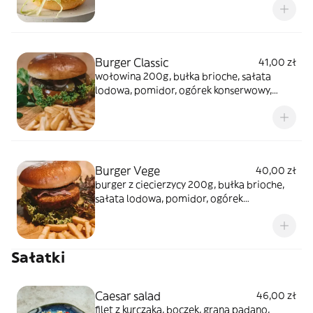
Burger Classic
41,00 zł
wołowina 200g, bułka brioche, sałata
lodowa, pomidor, ogórek konserwowy,
czerwona cebula i sos ketchup i majonez,
opakowanie (1 zł)
Burger Vege
40,00 zł
burger z ciecierzycy 200g, bułka brioche,
sałata lodowa, pomidor, ogórek
konserwowy, czerwona cebula, sos
czosnkowy lub sos sriracha mayo,
opakowanie 1zl
Sałatki
Caesar salad
46,00 zł
filet z kurczaka, boczek, grana padano,