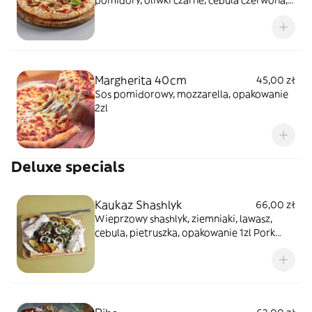
pomidory, oliwki czarne, cebula czerwona,
opakowanie 2zł
Margherita 40cm
45,00 zł
Sos pomidorowy, mozzarella, opakowanie
2zl
Deluxe specials
Kaukaz Shashlyk
66,00 zł
Wieprzowy shashlyk, ziemniaki, lawasz,
cebula, pietruszka, opakowanie 1zl Pork
Skewer, grilled potatoes, Armenian bread,
onion, parcley