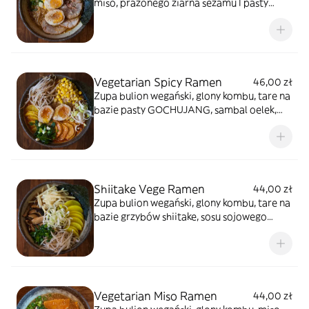
miso, prażonego ziarna sezamu I pasty
tobanjan, ręcznie robiony makaron, boczek
chashu, nitamago, kukurydza, zielona
dymka, por, nori
Vegetarian Spicy Ramen
46,00 zł
Zupa bulion wegański, glony kombu, tare na
bazie pasty GOCHUJANG, sambal oelek,
prażonego ziarna sezamu, miodu i oleju
sezamowego, ręcznie robiony makaron,
nitamago, kiełki fasoli mung, rzodkiew
marynowana, kukurydza, pieczony batat,
por i nori
Shiitake Vege Ramen
44,00 zł
Zupa bulion wegański, glony kombu, tare na
bazie grzybów shiitake, sosu sojowego
ciemnego i sake, ręcznie robiony makaron,
duszone grzyby shiitake, rzodkiew
marynowana, kiełki fasoli mung, pędy
bambusa, nori
Vegetarian Miso Ramen
44,00 zł