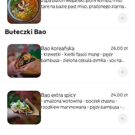
Zupa bulion wegański, glony kombu, miso
tare na bazie past miso, prażonego ziarna
sezamu i pasty tobanjan, ręcznie robiony
makaron, pieczony batat,grzyby shiitake,
słodka kukurydza, soja edamame, zielona
Bułeczki Bao
dymka, por, nori
Bao koreańska
26,00 zł
- krewetki - kiełki fasoli mung - pędy
bambusa - zielona cebula dymka - sos na
bazie pasty gochujang, miodu i sambal
oeleku
Bao extra spicy
24,00 zł
- smażona wołowina - boczek chashu -
rzodkiew marynowana - pędy bambusa -
kiełki fasoli mung - sos na bazie pasty
gochujang, miodu i sambal oeleku