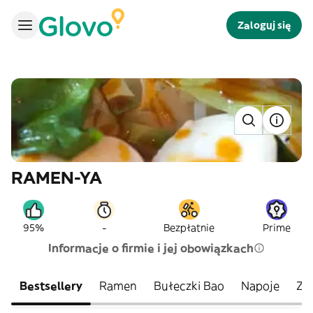
Zaloguj się
RAMEN-YA
-
95%
Bezpłatnie
Prime
Informacje o firmie i jej obowiązkach
Bestsellery
Ramen
Bułeczki Bao
Napoje
ZR