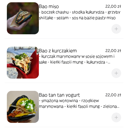
Bao miso
22,00 zł
- boczek chashu - słodka kukurydza - grzyby
shiitake - sezam - sos na bazie pasty miso
Bao z kurczakiem
22,00 zł
- kurczak marynowany w sosie sojowym i
sake - kiełki fasoli mung - kukurydza -
zielona cebulka dymka - sos jogurtowy/ sos
na bazie
Bao tan tan yogurt
22,00 zł
- smażona wołowina - rzodkiew
marynowana - kiełki fasoli mung - zielona
cebulka - sos jogurtowy