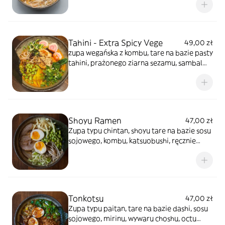
karkówka tan tan men, nitamago, chili,
smażony por, kiełki fasoli mung, pok choy,
zielona dymka, nori
Tahini - Extra Spicy Vege
49,00 zł
zupa wegańska z kombu, tare na bazie pasty
tahini, prażonego ziarna sezamu, sambal
oelek, miodu i oleju sezamowego, ręcznie
robiony makaron, nitamago, kiełki fasoli
mung, rzodkiew marynowana, soja,
edamame, narutomaki, pak choy, por,
dymka i nori
Shoyu Ramen
47,00 zł
Zupa typu chintan, shoyu tare na bazie sosu
sojowego, kombu, katsuobushi, ręcznie
robiony makaron, boczek chashu, nitamago,
por, kiełki fasoli mung, soja edamame,
bambus i nori
Tonkotsu
47,00 zł
Zupa typu paitan, tare na bazie dashi, sosu
sojowego, mirinu, wywaru choshu, octu