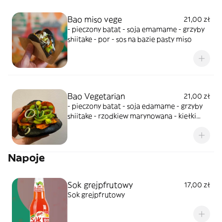
Bao miso vege
21,00 zł
- pieczony batat - soja emamame - grzyby
shiitake - por - sos na bazie pasty miso
Bao Vegetarian
21,00 zł
- pieczony batat - soja edamame - grzyby
shiitake - rzodkiew marynowana - kiełki
fasoli mung - sos na bazie pasty gochujang,
miodu i sambal oelek - sos jogurtowy
Napoje
Sok grejpfrutowy
17,00 zł
Sok grejpfrutowy