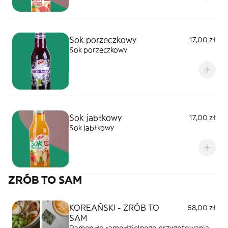
Sok porzeczkowy
17,00 zł
Sok porzeczkowy
Sok jabłkowy
17,00 zł
Sok jabłkowy
ZRÓB TO SAM
KOREAŃSKI - ZRÓB TO
68,00 zł
SAM
Ramen do samodzielnego przygotowania.