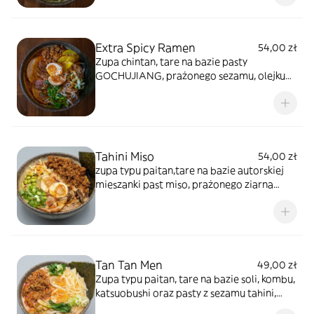
krewetki, nitamago, soja edamame, kiełki
fasoli mung, pędy bambusa, zielona dymka i
nori
Extra Spicy Ramen
54,00 zł
Zupa chintan, tare na bazie pasty
GOCHUJIANG, prażonego sezamu, olejku
sambal, miodu i oleju sezamowego, ręcznie
robiony makaron, boczek chaschu,
wolowina, nitamago, kiełki fasoli mung,
bambus, dymka, marynowana rzodkiew, por
Tahini Miso
54,00 zł
zupa typu paitan,tare na bazie autorskiej
mieszanki past miso, prażonego ziarna
sezamu, pasty tobanjan, mirinu i sake +
pasta tahini,makaron, smażona wołowina
tan tan men,boczek
chashu,nitamago,grzyby shiitake, pędy
bambusa, soja edamame,dymka i nori
Tan Tan Men
49,00 zł
Zupa typu paitan, tare na bazie soli, kombu,
katsuobushi oraz pasty z sezamu tahini,
ręcznie robiony makaron, smażona