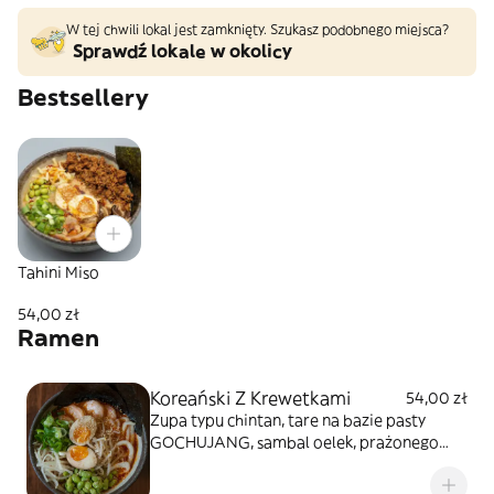
W tej chwili lokal jest zamknięty. Szukasz podobnego miejsca?
Sprawdź lokale w okolicy
Bestsellery
Tahini Miso
54,00 zł
Ramen
Koreański Z Krewetkami
54,00 zł
Zupa typu chintan, tare na bazie pasty
GOCHUJANG, sambal oelek, prażonego
ziarna sezamu, miodu i oleju sezamowego.
Ręcznie robiony makaron, duszone w oleju