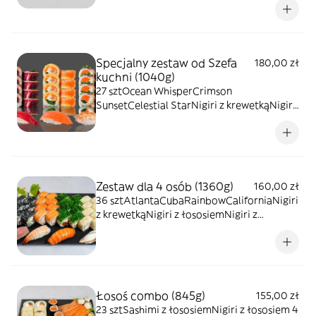
łososiemPieczony gunkan z
krabemPieczony gunkan z tuńczykiem
Specjalny zestaw od Szefa
180,00 zł
kuchni (1040g)
27 sztOcean WhisperCrimson
SunsetCelestial StarNigiri z krewetkąNigiri
z łososiemNigiri z tuńczykiem
Zestaw dla 4 osób (1360g)
160,00 zł
36 sztAtlantaCubaRainbowCaliforniaNigiri
z krewetkąNigiri z łososiemNigiri z
tuńczykiemNigiri z węgorzem
Łosoś combo (845g)
155,00 zł
23 sztSashimi z łososiemNigiri z łososiem 4