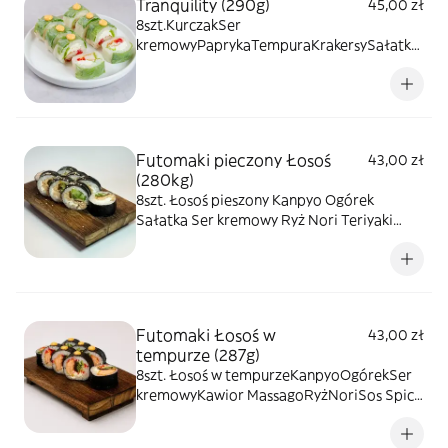
Tranquility (290g)
45,00 zł
8szt.KurczakSer
kremowyPaprykaTempuraKrakersySałatka
Sos barbecuePapier ryżowyRyż
Futomaki pieczony Łosoś
43,00 zł
(280kg)
8szt. Łosoś pieszony Kanpyo Ogórek
Sałatka Ser kremowy Ryż Nori Teriyaki
Biały sezam
Futomaki Łosoś w
43,00 zł
tempurze (287g)
8szt. Łosoś w tempurzeKanpyoOgórekSer
kremowyKawior MassagoRyżNoriSos Spicy
mayo