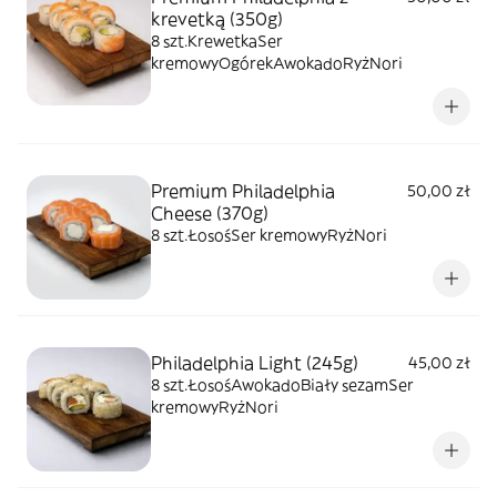
krevetką (350g)
8 szt.KrewetkaSer
kremowyOgórekAwokadoRyżNori
Premium Philadelphia
50,00 zł
Cheese (370g)
8 szt.ŁosośSer kremowyRyżNori
Philadelphia Light (245g)
45,00 zł
8 szt.ŁosośAwokadoBiały sezamSer
kremowyRyżNori