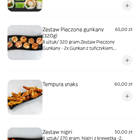
Zestaw Pieczone gunkany
65,00 zł
(320g)
8 sztuk/ 320 gram.Zestaw Pieczony
Gunkany - 2x Gunkan z tuńczykiem,
łososiem i krewetką, krabem. Świeże
składniki, idealne na szybki obiad lub
kolację.
Tempura snaks
60,00 zł
Zestaw nigiri
50,00 zł
6 sztuk/ 270 gram. Nigiri z krewetką -2,