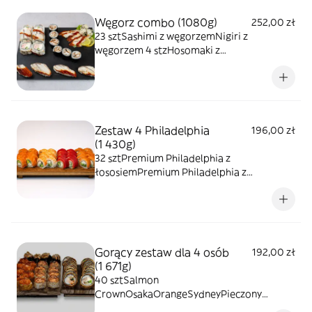
Węgorz combo (1080g)
252,00 zł
23 sztSashimi z węgorzemNigiri z
węgorzem 4 stzHosomaki z
węgorzemRolka Eel
Zestaw 4 Philadelphia
196,00 zł
(1 430g)
32 sztPremium Philadelphia z
łososiemPremium Philadelphia z
krevetkąPremium Philadelphia z
tuńczykiemPremium Philadelphia z
wędzonym łososiem
Gorący zestaw dla 4 osób
192,00 zł
(1 671g)
40 sztSalmon
CrownOsakaOrangeSydneyPieczony
gunkan z krewetkąPieczony gunkan z