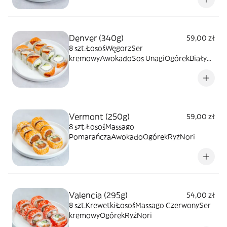
Denver (340g)
59,00 zł
8 szt.ŁosośWęgorzSer
kremowyAwokadoSos UnagiOgórekBiały
sezamRyżNori
Vermont (250g)
59,00 zł
8 szt.ŁosośMassago
PomarańczaAwokadoOgórekRyżNori
Valencia (295g)
54,00 zł
8 szt.KrewetkiŁosośMassago CzerwonySer
kremowyOgórekRyżNori