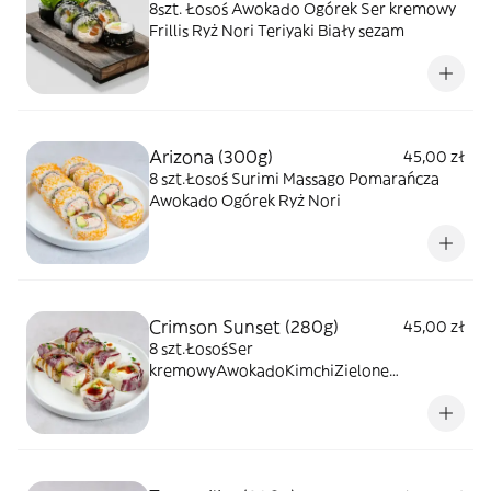
8szt. Łosoś Awokado Ogórek Ser kremowy
Frillis Ryż Nori Teriyaki Biały sezam
Arizona (300g)
45,00 zł
8 szt.Łosoś Surimi Massago Pomarańcza
Awokado Ogórek Ryż Nori
Crimson Sunset (280g)
45,00 zł
8 szt.ŁosośSer
kremowyAwokadoKimchiZielone
cebuleSałatka RadicchioPapier
ryżowyTeriyakiRyż