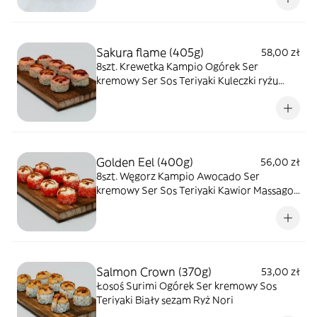
Sakura flame (405g)
58,00 zł
8szt. Krewetka Kampio Ogórek Ser
kremowy Ser Sos Teriyaki Kuleczki ryżu
Kawior Massago Sos Spicy Mayo Sezam Ryż
Nori
Golden Eel (400g)
56,00 zł
8szt. Węgorz Kampio Awocado Ser
kremowy Ser Sos Teriyaki Kawior Massago
Sezam Ryż Nori
Salmon Crown (370g)
53,00 zł
Łosoś Surimi Ogórek Ser kremowy Sos
Teriyaki Biały sezam Ryż Nori