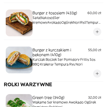
Burger z łososiem (433g)
60,00 zł
SałatkaŁosośSer
kremowyAvokadoOgórekNoriRyżTempura
KrakersySos TeriyakiBiały sezam
Burger z kurczakiem i
55,00 zł
bekonem (410g)
Kurczak Boczek Ser Pomidory Frillis Sos
BBQ Krakersy Tempura Rys Nori
ROLKI WARZYWNE
Green tree (340g)
32,00 zł
Wakame Ser kremowy Awokado Ogórek