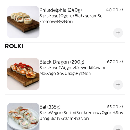
Philadelphia (240g)
40,00 zł
8 szt.ŁosośOgórekBiały sezamSer
kremowyRyżNori
ROLKI
Black Dragon (290g)
67,00 zł
8 szt.ŁosośWęgorzKrewetkiKawior
Massago Sos UnagiRyżNori
Eel (335g)
65,00 zł
8 szt.WęgorzSurimiSer kremowyOgórekSos
UnagiBiały sezamRyżNori