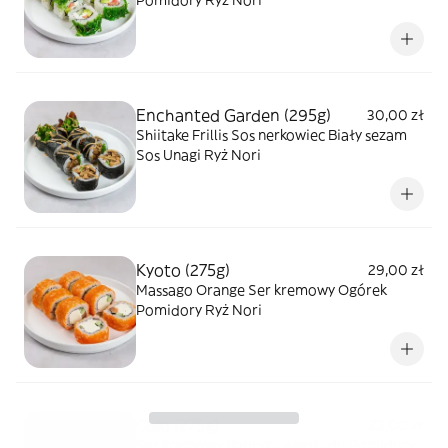
Pomidory Ryż Nori
Enchanted Garden (295g)
30,00 zł
Shiitake Frillis Sos nerkowiec Biały sezam
Sos Unagi Ryż Nori
Kyoto (275g)
29,00 zł
Massago Orange Ser kremowy Ogórek
Pomidory Ryż Nori
Oslo (275g)
23,00 zł
Ser kremowy Papryka Awokado Pomidory