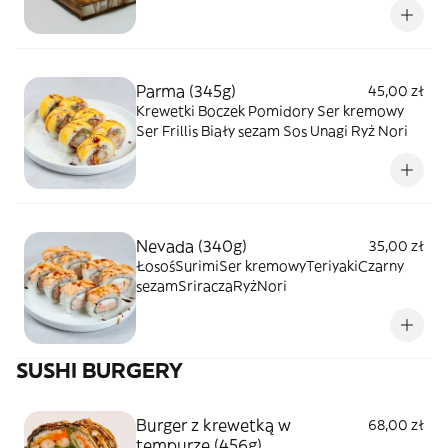
Parma (345g)
45,00 zł
Krewetki Boczek Pomidory Ser kremowy
Ser Frillis Biały sezam Sos Unagi Ryż Nori
Nevada (340g)
35,00 zł
ŁosośSurimiSer kremowyTeriyakiCzarny
sezamSriraczaRyżNori
SUSHI BURGERY
Burger z krewetką w
68,00 zł
tempurze (456g)