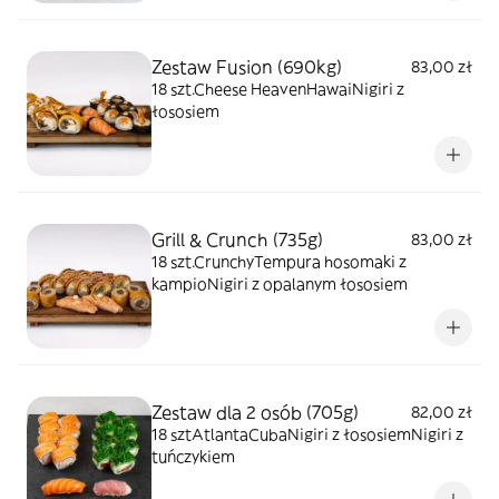
Zestaw Fusion (690kg)
83,00 zł
18 szt.Cheese HeavenHawaiNigiri z
łososiem
Grill & Crunch (735g)
83,00 zł
18 szt.CrunchyTempura hosomaki z
kampioNigiri z opalanym łososiem
Zestaw dla 2 osób (705g)
82,00 zł
18 sztAtlantaCubaNigiri z łososiemNigiri z
tuńczykiem