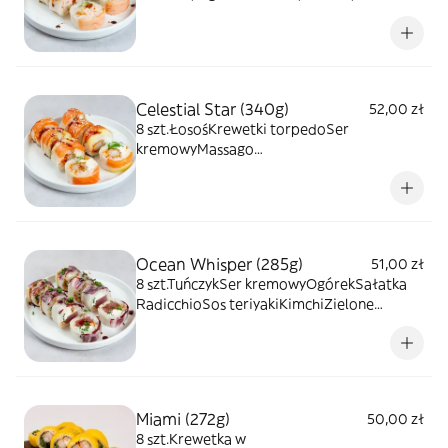
sezamPapier ryżowyRyż
Celestial Star (340g)
52,00 zł
8 szt.ŁosośKrewetki torpedoSer
kremowyMassago
pomarańczaMangoSałatkaSos
teriyakiBiały sezamPapier ryżowyRyż
Ocean Whisper (285g)
51,00 zł
8 szt.TuńczykSer kremowyOgórekSałatka
RadicchioSos teriyakiKimchiZielone
cebulePapier ryżowyRyż
Miami (272g)
50,00 zł
8 szt.Krewetka w