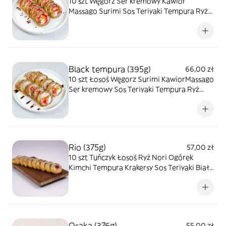
10 szt Węgorz Ser kremowy Kawior
Massago Surimi Sos Teriyaki Tempura Ryż
Nori Krakersy Biały sezam
Black tempura (395g)
66,00 zł
10 szt Łosoś Węgorz Surimi KawiorMassago
Ser kremowy Sos Teriyaki Tempura Ryż
Nori Krakersy Biały sezam
Rio (375g)
57,00 zł
10 szt Tuńczyk Łosoś Ryż Nori Ogórek
Kimchi Tempura Krakersy Sos Teriyaki Biały
sezam
Osaka (376g)
55,00 zł