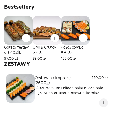
Bestsellery
Gorący zestaw
Grill & Crunch
Łosoś combo
dla 2 osób
(735g)
(845g)
(890g)
97,00 zł
83,00 zł
155,00 zł
ZESTAWY
Zestaw na imprezę
270,00 zł
(2600g)
54 sztPremium PhiladelphiaPhiladelphia
LightAtlantaCubaRainbowCalifornia2
Nigiri z tuńczykiem2 Nigiri z łososiem2
Nigiri z krewetką