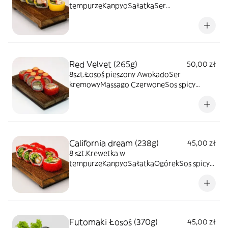
tempurzeKanpyoSałatkaSer
kremowyKawior MassagoMangoNoriRyż
Red Velvet (265g)
50,00 zł
8szt.Łosoś pieszony AwokadoSer
kremowyMassago CzerwoneSos spicy
mayoRyżNori
California dream (238g)
45,00 zł
8 szt.Krewetka w
tempurzeKanpyoSałatkaOgórekSos spicy
mayoKawior MassagoNoriRyż
Futomaki Łosoś (370g)
45,00 zł