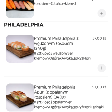
łososiem-2, tuńczykiem-2.
PHILADELPHIA
Premium Philadelphia z
57,00 zł
wędzonym łososiem
(340g)
8 szt.Łosoś wedzonySer
kremowyOgórekAwokadoRyżNori
Premium Philadelphia
53,00 zł
Aburi (z opalanym
łososiem) (340g)
8 szt.Łosoś opalanySer
kremowyOgórekAwokadoRyżNoriTeriyaki