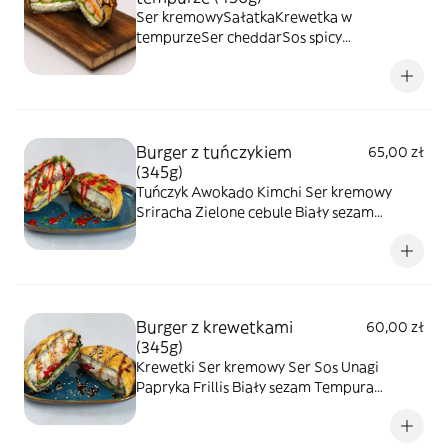
Ser kremowySałatkaKrewetka w
tempurzeSer cheddarSos spicy
mayoKawior
MassagoMangoTempuraKrakersyNoriRyżS
os imbirowySos TeriyakiPłatki migdałowe
Burger z tuńczykiem
65,00 zł
(345g)
Tuńczyk Awokado Kimchi Ser kremowy
Sriracha Zielone cebule Biały sezam
Tempura Krakersy Nori Ryż
Burger z krewetkami
60,00 zł
(345g)
Krewetki Ser kremowy Ser Sos Unagi
Papryka Frillis Biały sezam Tempura
Krakersy Nori Ryż