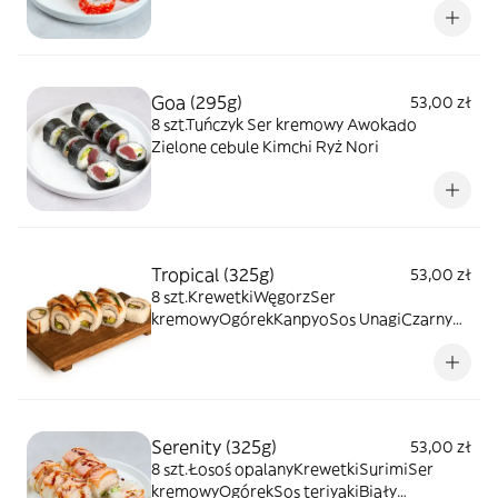
Goa (295g)
53,00 zł
8 szt.Tuńczyk Ser kremowy Awokado
Zielone cebule Kimchi Ryż Nori
Tropical (325g)
53,00 zł
8 szt.KrewetkiWęgorzSer
kremowyOgórekKanpyoSos UnagiCzarny
sezamRyżNori
Serenity (325g)
53,00 zł
8 szt.Łosoś opalanyKrewetkiSurimiSer
kremowyOgórekSos teriyakiBiały