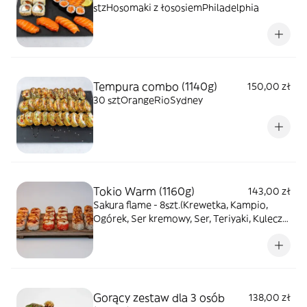
stzHosomaki z łososiemPhiladelphia
Tempura combo (1140g)
150,00 zł
30 sztOrangeRioSydney
Tokio Warm (1160g)
143,00 zł
Sakura flame - 8szt.(Krewetka, Kampio,
Ogórek, Ser kremowy, Ser, Teriyaki, Kuleczki
ryżu, Kawior Massago, Spicy Mayo, Ryż,
Nori)Golden Eel - 8szt.(Węgorz, Kampio,
Awocado, Ser kremowy, Ser, Teriyaki,
Kawior Massago, Ryż, Nori)Salmon Crown -
8szt.(Łosoś, Surimi, Ogórek, Ser kremowy,
Gorący zestaw dla 3 osób
138,00 zł
Teriyaki, Biały sezam, Ryż, Nori)