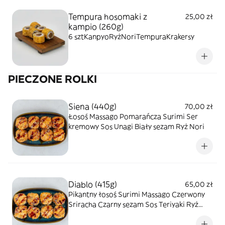
Tempura hosomaki z
25,00 zł
kampio (260g)
6 sztKanpyoRyżNoriTempuraKrakersy
PIECZONE ROLKI
Siena (440g)
70,00 zł
Łosoś Massago Pomarańcza Surimi Ser
kremowy Sos Unagi Biały sezam Ryż Nori
Diablo (415g)
65,00 zł
Pikantny łosoś Surimi Massago Czerwony
Sriracha Czarny sezam Sos Teriyaki Ryż
Nori