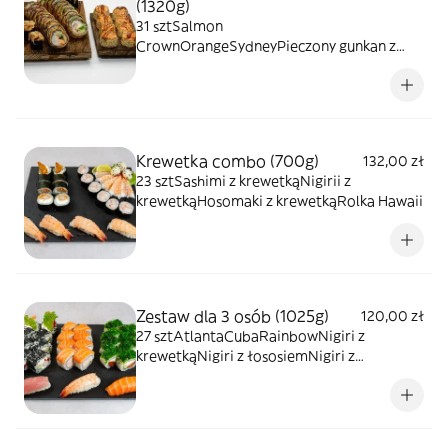
(1320g)
31 sztSalmon
CrownOrangeSydneyPieczony gunkan z
łososiemPieczony gunkan z
krabemPieczony gunkan z tuńczykiem
Krewetka combo (700g)
132,00 zł
23 sztSashimi z krewetkąNigirii z
krewetkąHosomaki z krewetkąRolka Hawaii
Zestaw dla 3 osób (1025g)
120,00 zł
27 sztAtlantaCubaRainbowNigiri z
krewetkąNigiri z łososiemNigiri z
tuńczykiem