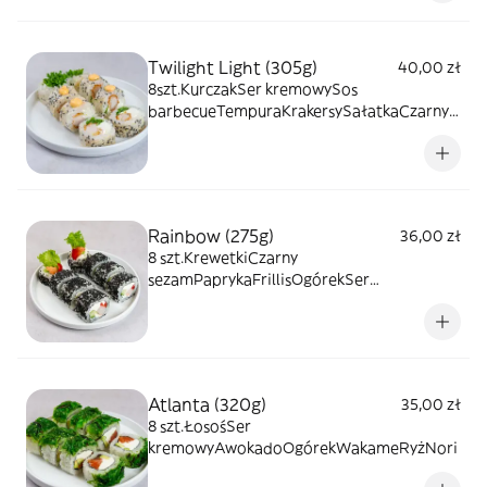
Twilight Light (305g)
40,00 zł
8szt.KurczakSer kremowySos
barbecueTempuraKrakersySałatkaCzarny
sezamBiały sezamPapier ryżowyRyż
Rainbow (275g)
36,00 zł
8 szt.KrewetkiCzarny
sezamPaprykaFrillisOgórekSer
kremowyRyżNori
Atlanta (320g)
35,00 zł
8 szt.ŁosośSer
kremowyAwokadoOgórekWakameRyżNori