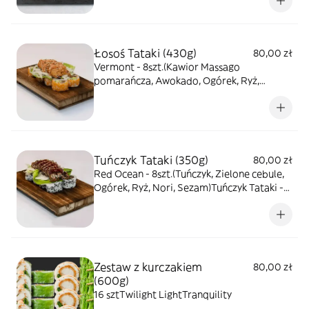
Łosoś Tataki (430g)
80,00 zł
Vermont - 8szt.(Kawior Massago
pomarańcza, Awokado, Ogórek, Ryż,
Nori)Łosoś Tataki - 8szt.(Łosoś opalany w
marynacie, Frillis, Unagi, Sezam)
Tuńczyk Tataki (350g)
80,00 zł
Red Ocean - 8szt.(Tuńczyk, Zielone cebule,
Ogórek, Ryż, Nori, Sezam)Tuńczyk Tataki -
8szt.(Tuńczyk opalany w marynacie, Unagi,
Frillis, Sezam)
Zestaw z kurczakiem
80,00 zł
(600g)
16 sztTwilight LightTranquility