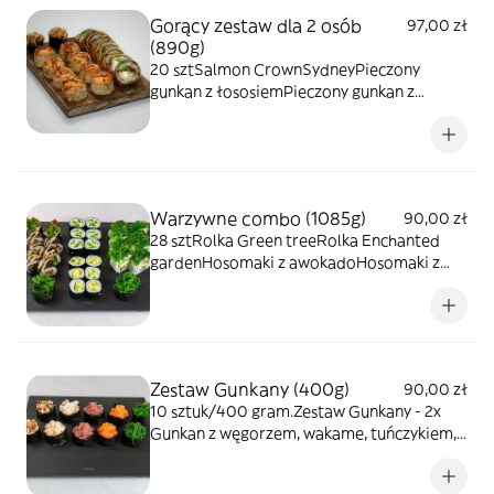
Gorący zestaw dla 2 osób
97,00 zł
(890g)
20 sztSalmon CrownSydneyPieczony
gunkan z łososiemPieczony gunkan z
krabem
Warzywne combo (1085g)
90,00 zł
28 sztRolka Green treeRolka Enchanted
gardenHosomaki z awokadoHosomaki z
ogórkiemGunkan z wakame 2 szt
Zestaw Gunkany (400g)
90,00 zł
10 sztuk/400 gram.Zestaw Gunkany - 2x
Gunkan z węgorzem, wakame, tuńczykiem,
łososiem i krewetką. Świeże składniki,
idealne na szybki obiad lub kolację.