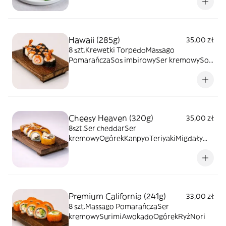
Hawaii (285g)
35,00 zł
8 szt.Krewetki TorpedоMassago
PomarańczaSos imbirowySer kremowySos
teriyakiRyżNori
Cheesy Heaven (320g)
35,00 zł
8szt.Ser cheddarSer
kremowyOgórekKanpyoTeriyakiMigdały
płatkiRyżNori
Premium California (241g)
33,00 zł
8 szt.Massago PomarańczaSer
kremowySurimiAwokadoOgórekRyżNori