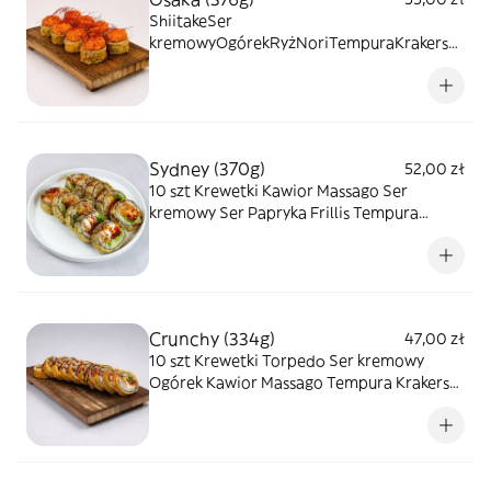
ShiitakeSer
kremowyOgórekRyżNoriTempuraKrakersyT
atar z łososiaNitki chili
Sydney (370g)
52,00 zł
10 szt Krewetki Kawior Massago Ser
kremowy Ser Papryka Frillis Tempura
Krakersy Sos Teriyaki Biały sezam Ryż Nori
Crunchy (334g)
47,00 zł
10 szt Krewetki Torpedо Ser kremowy
Ogórek Kawior Massago Tempura Krakersy
Sos Teriyaki Biały sezam Ryż Nori