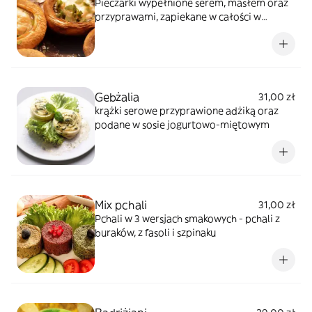
Pieczarki wypełnione serem, masłem oraz
przyprawami, zapiekane w całości w
tradycyjnej gruzińskiej miseczce
Gebżalia
31,00 zł
krążki serowe przyprawione adżiką oraz
podane w sosie jogurtowo-miętowym
Mix pchali
31,00 zł
Pchali w 3 wersjach smakowych - pchali z
buraków, z fasoli i szpinaku