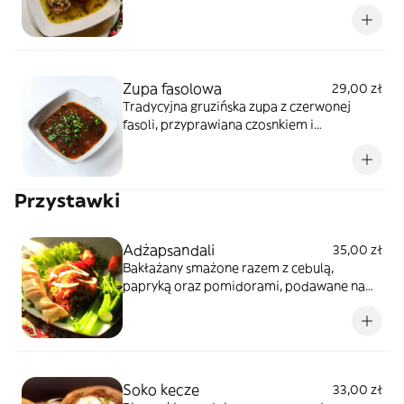
Zupa fasolowa
29,00 zł
Tradycyjna gruzińska zupa z czerwonej
fasoli, przyprawiana czosnkiem i
przyprawami gruzińskimi
Przystawki
Adżapsandali
35,00 zł
Bakłażany smażone razem z cebulą,
papryką oraz pomidorami, podawane na
ciepło
Soko kecze
33,00 zł