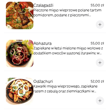
Czalagadżi
55,00 zł
Pieczone mięso wieprzowe polane tartym
pomidorem, podane z pieczonymi
ziemniakami, sosem oraz sałatka
Abhazura
55,00 zł
Zapiekane w ketsi mielone mięso wołowe z
dodatkiem owoców suszonej żurawiny, w
winnym sosie z owoców granatu i wiśni,
podane z gruzińskim chlebkiem
Odżachuri
52,00 zł
Kawałki mięsa wieprzowego, zapiekane
razem z cebulą oraz ziemniaczkami w
aromatycznym pomidorowym sosie