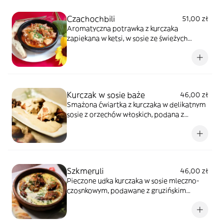
Czachochbili
51,00 zł
Aromatyczna potrawka z kurczaka
zapiekana w ketsi, w sosie ze świeżych
pomidorów, z dodatkiem duszonych
kolorowych papryk, kolendry, cebuli i
gruzińskich przypraw, podawana z
gruzińskim chlebkiem
Kurczak w sosie baże
46,00 zł
Smażona ćwiartka z kurczaka w delikatnym
sosie z orzechów włoskich, podana z
tradycyjnym gruzińskim chlebkiem
Szkmeruli
46,00 zł
Pieczone udka kurczaka w sosie mleczno-
czosnkowym, podawane z gruzińskim
chlebkiem