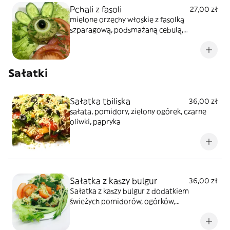
Pchali z fasoli
27,00 zł
mielone orzechy włoskie z fasolką
szparagową, podsmażaną cebulą,
czosnkiem i przyprawami
Sałatki
Sałatka tbiliska
36,00 zł
sałata, pomidory, zielony ogórek, czarne
oliwki, papryka
Sałatka z kaszy bulgur
36,00 zł
Sałatka z kaszy bulgur z dodatkiem
świeżych pomidorów, ogórków,
orzeźwiającej mięty, kolendry i listków
pietruszki