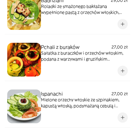
Badriżiani
29,00 zł
Roladki ze smażonego bakłażana
wypełnione pastą z orzechów włoskich,
podane z gruzińskim chlebkiem oraz
pestkami owocu granatu
Pchali z buraków
27,00 zł
Sałatka z buraczków i orzechów włoskim,
podana z warzywami i gruzińskim
chlebkiem, przyprawy gruzińskie
Ispanachi
27,00 zł
Mielone orzechy włoskie ze szpinakiem,
kapustą włoską, podsmażaną cebulą i
przyprawami