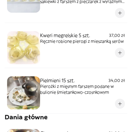
sakiewki z farszem z pieczarek z wyraźnym
grzybowym bulionem w środku.
Kweri megrelskie 5 szt.
37,00 zł
Ręcznie robione pierogi z mieszanką serów
Pielmieni 15 szt.
34,00 zł
Pierożki z mięsnym farszem podane w
bulionie śmietankowo-czosnkowym
Dania główne