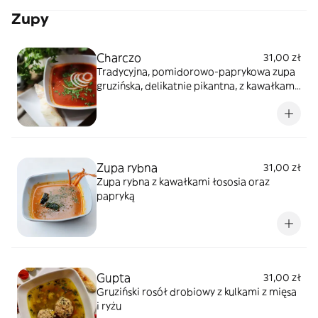
Zupy
Charczo
31,00 zł
Tradycyjna, pomidorowo-paprykowa zupa
gruzińska, delikatnie pikantna, z kawałkami
wołowiny oraz ryżem i cebulą
Zupa rybna
31,00 zł
Zupa rybna z kawałkami łososia oraz
papryką
Gupta
31,00 zł
Gruziński rosół drobiowy z kulkami z mięsa
i ryżu