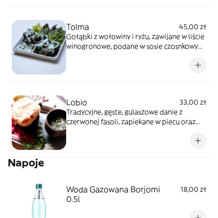
Tolma
45,00 zł
Gołąbki z wołowiny i ryżu, zawijane w liście
winogronowe, podane w sosie czosnkowym
oraz gruzińskim chlebkiem
Lobio
33,00 zł
Tradycyjne, gęste, gulaszowe danie z
czerwonej fasoli, zapiekane w piecu oraz
podane z tradycyjnym gruzińskim
chlebkiem oraz warzywami
Napoje
Woda Gazowana Borjomi
18,00 zł
0.5l