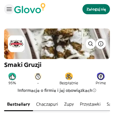
Zaloguj się
Smaki Gruzji
-
95%
Bezpłatnie
Prime
Informacje o firmie i jej obowiązkach
Bestsellery
Chaczapuri
Zupy
Przystawki
Sał