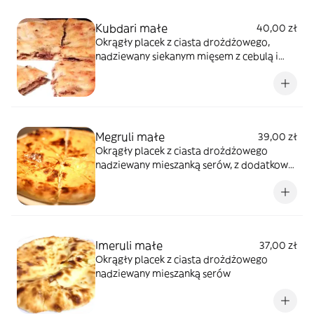
Kubdari małe
40,00 zł
Okrągły placek z ciasta drożdżowego,
nadziewany siekanym mięsem z cebulą i
czosnkiem
Megruli małe
39,00 zł
Okrągły placek z ciasta drożdżowego
nadziewany mieszanką serów, z dodatkową
pastą serową na wierzchu
Imeruli małe
37,00 zł
Okrągły placek z ciasta drożdżowego
nadziewany mieszanką serów