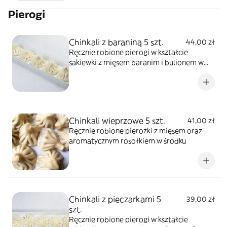
Pierogi
Chinkali z baraniną 5 szt.
44,00 zł
Ręcznie robione pierogi w kształcie
sakiewki z mięsem baranim i bulionem w
środku, o wyraźnym smaku w towarzystwie
ziół i korzennych przypraw.
Chinkali wieprzowe 5 szt.
41,00 zł
Ręcznie robione pierożki z mięsem oraz
aromatycznym rosołkiem w środku
Chinkali z pieczarkami 5
39,00 zł
szt.
Ręcznie robione pierogi w kształcie