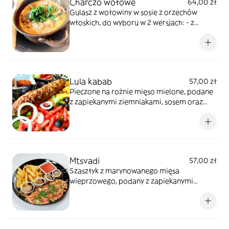
Charczo wołowe
64,00 zł
Gulasz z wołowiny w sosie z orzechów
włoskich, do wyboru w 2 wersjach: - z
gruzińskim chlebem lawasz - z kulkami
serowo-miętowymi
Lula kabab
57,00 zł
Pieczone na rożnie mięso mielone, podane
z zapiekanymi ziemniakami, sosem oraz
sałatka
Mtsvadi
57,00 zł
Szaszłyk z marynowanego mięsa
wieprzowego, podany z zapiekanymi
ziemniakami, sosem oraz sałatka