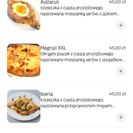
Adżaruli
45,00 zł
Łódeczka z ciasta drożdżowego
nadziewana mieszanką serów, z jajkiem
sadzonym na wierzchu
Megruli XXL
45,00 zł
Okrągły placek z ciasta drożdżowego
nadziewany mieszanką serów, z dodatkową
pastą serową na wierzchu
Iberia
45,00 zł
Łódeczka z ciasta drożdżowego,
nadziewana przyprawionym mięsem
wieprzowym, smażonymi pieczarkami,
serem oraz delikatnym sosem
pomidorowym