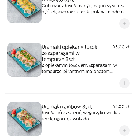
Grillowany łosoś, mango,majonez, serek,
ogórek, awokado całość polana miodem
truflowym, posypana pistacjami
Uramaki opiekany łosoś
45,00 zł
ze szparagami w
tempurze 8szt
Z opiekanym łososiem, szparagami w
tempurze, pikantnym majonezem,
ogórkiem, oshinko i szczypiorkiem
Uramaki rainbow 8szt
45,00 zł
łosoś, tuńczyk, okoń, węgorz, krewetka,
serek, ogórek, awokado