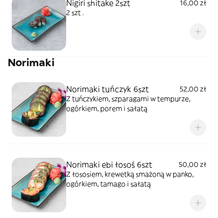
Nigiri shitake 2szt
16,00 zł
2 szt .
Norimaki
Norimaki tuńczyk 6szt
52,00 zł
Z tuńczykiem, szparagami w tempurze,
ogórkiem, porem i sałatą
Norimaki ebi łosoś 6szt
50,00 zł
Z łososiem, krewetką smażoną w panko,
ogórkiem, tamago i sałatą