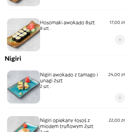
Hosomaki awokado 8szt
17,00 zł
8 szt .
Nigiri
Nigiri awokado z tamago i
24,00 zł
unagi 2szt
2 szt .
Nigiri opiekany łosoś z
22,00 zł
miodem truflowym 2szt