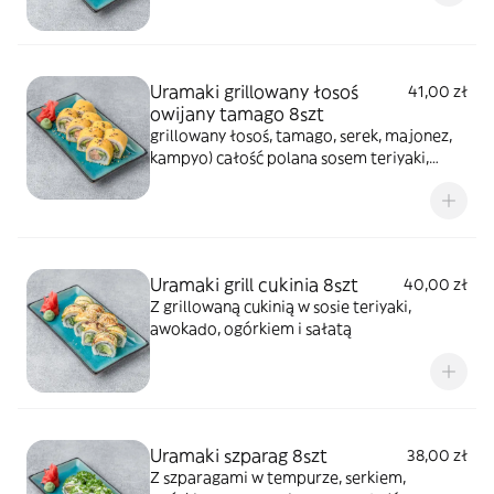
Uramaki grillowany łosoś
41,00 zł
owijany tamago 8szt
grillowany łosoś, tamago, serek, majonez,
kampyo) całość polana sosem teriyaki,
posypana sezamem
Uramaki grill cukinia 8szt
40,00 zł
Z grillowaną cukinią w sosie teriyaki,
awokado, ogórkiem i sałatą
Uramaki szparag 8szt
38,00 zł
Z szparagami w tempurze, serkiem,