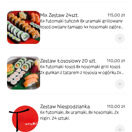
Mix Zestaw 24szt.
115,00 zł
6x futomaki tuńczyk 8x uramaki grillowany
łosoś owijany tamago 4x hosomaki ogórek
4x hosomaki oshinko 2x nigiri łosoś
Zestaw Łososiowy 20 szt.
110,00 zł
6x futomaki łosoś 8x hosomaki grill łosoś
2x gunkan z tatarem z łososia w ogórku 2x
nigiri gravadlax 2x nigiri karakuchi
Zestaw Niespodzianka
110,00 zł
6x futomaki, 8x uramaki, 8x hosomaki, 2x
nigiri. 24 sztuki.