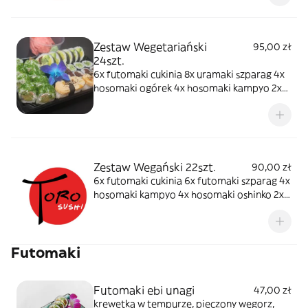
Zestaw Wegetariański
95,00 zł
24szt.
6x futomaki cukinia 8x uramaki szparag 4x
hosomaki ogórek 4x hosomaki kampyo 2x
nigiri tamago
Zestaw Wegański 22szt.
90,00 zł
6x futomaki cukinia 6x futomaki szparag 4x
hosomaki kampyo 4x hosomaki oshinko 2x
nigiri awokado
Futomaki
Futomaki ebi unagi
47,00 zł
krewetka w tempurze, pieczony węgorz,