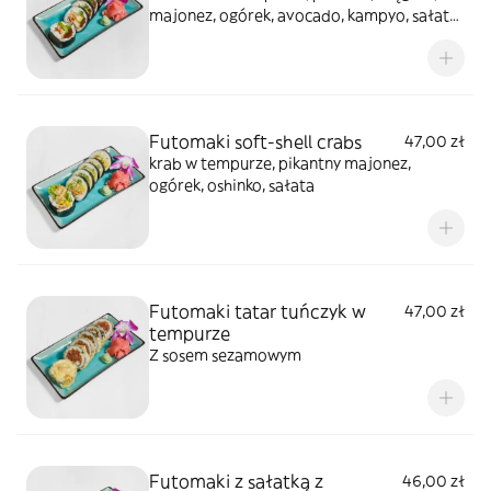
majonez, ogórek, avocado, kampyo, sałata)
całość polana sosem teriyaki, posypana
sezamem
Futomaki soft-shell crabs
47,00 zł
krab w tempurze, pikantny majonez,
ogórek, oshinko, sałata
Futomaki tatar tuńczyk w
47,00 zł
tempurze
Z sosem sezamowym
Futomaki z sałatką z
46,00 zł