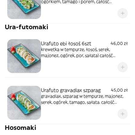
ogórkiem, tamago i porem, całość
posypana szczypiorkiem
Ura-futomaki
Urafuto ebi łosoś 6szt
46,00 zł
krewetka w tempurze, łosoś, serek,
majonez, ogórek, por, sałata) całość
posypana sezamem
Urafuto gravadlax szparag
45,00 zł
gravadlax, szparag w tempurze, majonez,
serek, ogórek, tamago, sałata. całość
posypana chrupkami z tempury
Hosomaki