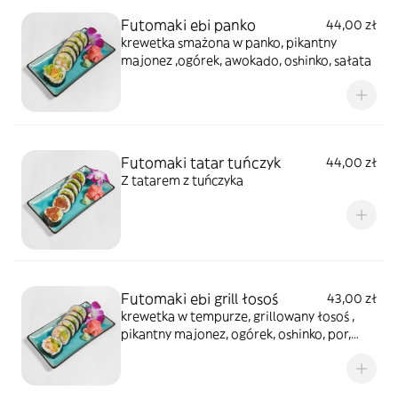
Futomaki ebi panko
44,00 zł
krewetka smażona w panko, pikantny
majonez ,ogórek, awokado, oshinko, sałata
Futomaki tatar tuńczyk
44,00 zł
Z tatarem z tuńczyka
Futomaki ebi grill łosoś
43,00 zł
krewetka w tempurze, grillowany łosoś ,
pikantny majonez, ogórek, oshinko, por,
sałata) całość polana sosem teriyaki,
posypana sezamem