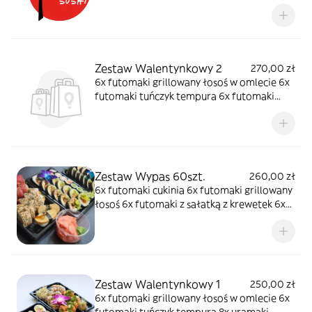
ebi łosoś 8x uramaki rainbow 8x uramaki
szparag 8x uramaki gravadlax 8x hosomaki
łosoś 8x hosomaki oshinko 8x hosomaki
ogórek 2x gunkan tatar łosoś w ogórku, 2x
nigiri
Zestaw Walentynkowy 2
270,00 zł
6x futomaki grillowany łosoś w omlecie 6x
futomaki tuńczyk tempura 6x futomaki
łosoś 8x uramaki grillowany łosoś w mango
8x uramaki łosoś 8x uramaki ebi ten 8x
hosomaki ogórek 2x gunkanmaki tatar
łosoś w ogórku
Zestaw Wypas 60szt.
260,00 zł
6x futomaki cukinia 6x futomaki grillowany
łosoś 6x futomaki z sałatką z krewetek 6x
futomaki soft-shell crabs 8x uramaki ebi
ten 8x uramaki tuńczyk 8x hosomaki surimi
8x hosomaki ogórek 2x nigiri tamago 2x
nigiri łosoś
Zestaw Walentynkowy 1
250,00 zł
6x futomaki grillowany łosoś w omlecie 6x