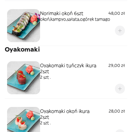
Norimaki okoń 6szt
48,00 zł
okoń,kampyo,sałata,ogórek tamago
Oyakomaki
Oyakomaki tuńczyk ikura
29,00 zł
2szt
2 szt .
Oyakomaki okoń ikura
28,00 zł
2szt
2 szt .