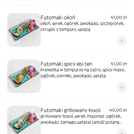
Futomaki okoń
41,00 zł
okoń, serek, ogórek, awokado, szczypiorek,
chrupki z tempury, sałata
Futomaki spicy ebi ten
41,00 zł
krewetka w tempurze na ostro, spicy mayo,
ogórek, oshinko, awokado, sałata
Futomaki grillowany łosoś
40,00 zł
grillowany łosoś ,serek, majonez ,ogórek,
awokado ,tamago,sałata) całość polana
sosem teriyaki posypana sezamem