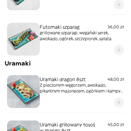
Futomaki szparag
36,00 zł
grillowane szparagi, wegański serek,
awokado, ogórek, szczypiorek, sałata
Uramaki
Uramaki dragon 8szt
48,00 zł
Z pieczonym węgorzem, awokado,
pikantnym majonezem, ogórkiem i kampyo,
całość polana sosem teriyaki i posypana
sezamem
Uramaki grillowany łosoś
45,00 zł
w mango 8szt