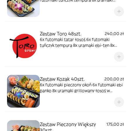
futomaki tuńczyk tempura 8x uramaki
łosoś 8x uramaki ebi ten 8x hosomaki
ogórek
Zestaw Toro 48szt.
240,00 zł
6x futomaki tatar łosoś 6x futomaki
tuńczyk tempura 8x uramaki ebi-ten 8x
uramaki rainbow 8x uramaki grillowany
łosoś owijany tamago 8x hosomaki tuńczyk
2x nigiri opiekany łosoś 2x nigiri ebi
Zestaw Kozak 40szt.
200,00 zł
6x futomaki pieczony okoń 6x futomaki ebi
panko 8x uramaki grillowany łosoś w
mango 8x uramaki opiekany łosoś ze
szparagami 8x hosomaki awokado 2x
gunkan z sałatką z krewetek w omlecie 2x
nigiri gravadlax
Zestaw Pieczony Większy
175,00 zł
30szt.