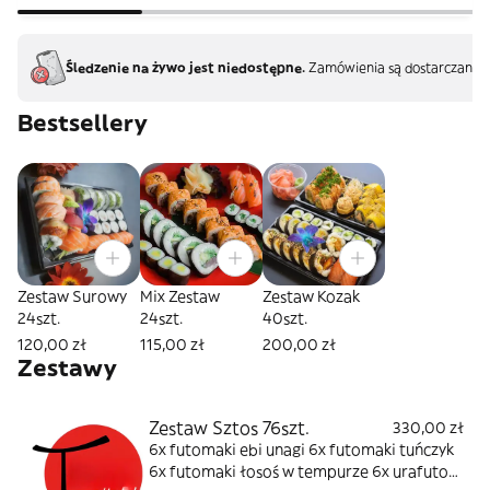
Śledzenie na żywo jest niedostępne.
Zamówienia są dostarczane b
Bestsellery
Zestaw Surowy
Mix Zestaw
Zestaw Kozak
24szt.
24szt.
40szt.
120,00 zł
115,00 zł
200,00 zł
Zestawy
Zestaw Sztos 76szt.
330,00 zł
6x futomaki ebi unagi 6x futomaki tuńczyk
6x futomaki łosoś w tempurze 6x urafuto