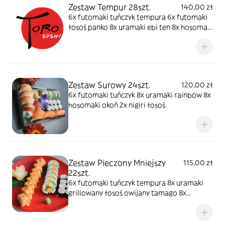
Zestaw Tempur 28szt.
140,00 zł
6x futomaki tuńczyk tempura 6x futomaki
łosoś panko 8x uramaki ebi ten 8x hosomaki
surimi panko
Zestaw Surowy 24szt.
120,00 zł
6x futomaki tuńczyk 8x uramaki rainbow 8x
hosomaki okoń 2x nigiri łosoś
Zestaw Pieczony Mniejszy
115,00 zł
22szt.
6x futomaki tuńczyk tempura 8x uramaki
grillowany łosoś owijany tamago 8x
hosomaki surimi