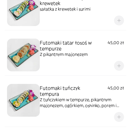
krewetek
sałatka z krewetek i surimi
Futomaki tatar łosoś w
45,00 zł
tempurze
Z pikantnym majonezem
Futomaki tuńczyk
45,00 zł
tempura
Z tuńczykiem w tempurze, pikantnym
majonezem, ogórkiem, oshinko, porem i
sałatą