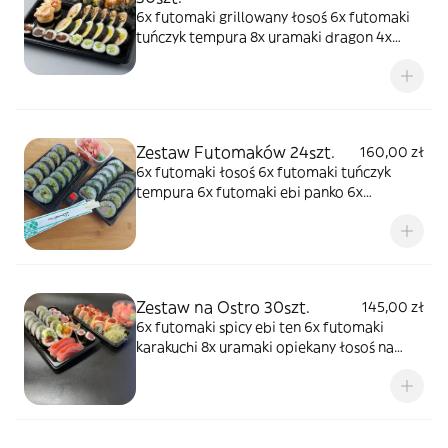
6x futomaki grillowany łosoś 6x futomaki
tuńczyk tempura 8x uramaki dragon 4x
hosomaki kampyo 4x hosomaki ogórek 2x
gunkan z sałatką z krewetek w omlecie
Zestaw Futomaków 24szt.
160,00 zł
6x futomaki łosoś 6x futomaki tuńczyk
tempura 6x futomaki ebi panko 6x
futomaki cukinia
Zestaw na Ostro 30szt.
145,00 zł
6x futomaki spicy ebi ten 6x futomaki
karakuchi 8x uramaki opiekany łosoś na
ostro 8x hosomaki spicy tuna 2x nigiri spicy
tuna