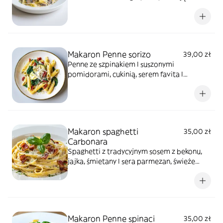
poglądowe
Makaron Penne sorizo
39,00 zł
Penne ze szpinakiem I suszonymi
pomidorami, cukinią, serem favita I
parmezanem *zdjęcie poglądowe
Makaron spaghetti
35,00 zł
Carbonara
Spaghetti z tradycyjnym sosem z bekonu,
jajka, śmietany I sera parmezan, świeże
oregano I bazylia *zdjęcie poglądowe
Makaron Penne spinaci
35,00 zł