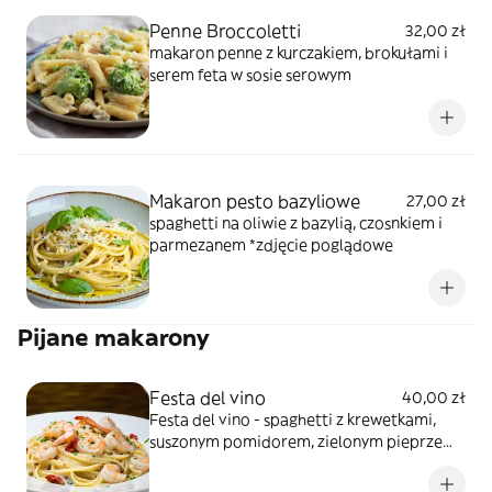
Penne Broccoletti
32,00 zł
makaron penne z kurczakiem, brokułami i
serem feta w sosie serowym
Makaron pesto bazyliowe
27,00 zł
spaghetti na oliwie z bazylią, czosnkiem i
parmezanem *zdjęcie poglądowe
Pijane makarony
Festa del vino
40,00 zł
Festa del vino - spaghetti z krewetkami,
suszonym pomidorem, zielonym pieprzem i
natką w sosie serowo- śmietanowym
duszone na białym winie *zdjęcie