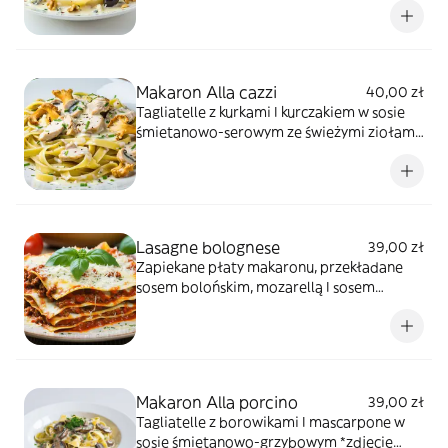
*zdjęcie poglądowe
Makaron Alla cazzi
40,00 zł
Tagliatelle z kurkami I kurczakiem w sosie
śmietanowo-serowym ze świeżymi ziołami
*zdjęcie poglądowe
Lasagne bolognese
39,00 zł
Zapiekane płaty makaronu, przekładane
sosem bolońskim, mozarellą I sosem
pomidorowym, świeża bazylia *zdjęcie
poglądowe
Makaron Alla porcino
39,00 zł
Tagliatelle z borowikami I mascarpone w
sosie śmietanowo-grzybowym *zdjęcie