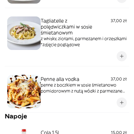
poglądowe
Tagliatelle z
37,00 zł
polędwiczkami w sosie
śmietanowym
z whisky, ziołami, parmezanem i orzeszkami
*zdjęcie poglądowe
Penne alla vodka
37,00 zł
penne z boczkiem w sosie śmietanowo
pomidorowym z nutą wódki z parmezanem
i sosem balsamicznym *zdjęcie poglądowe
Napoje
Cola 1.5l
15,00 zł