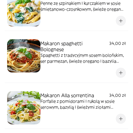
Penne ze szpinakiem I kurczakiem w sosie
śmietanowo-czosnkowym, świeże oregano I
bazylia *zdjęcie poglądowe
Makaron spaghetti
34,00 zł
Bolognese
Spaghetti z tradycyjnym sosem bolońskim,
ser parmezan, świeże oregano I bazylia
*zdjęcie poglądowe
Makaron Alla sorrentina
34,00 zł
Forfalle z pomidorami I rukolą w sosie
serowym, bazylią I świeżymi ziołami
*zdjęcie poglądowe