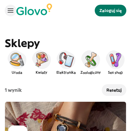
Zaloguj się
Sklepy
Uroda
Kwiaty
Elektronika
Zoologiczny
Sex shop
1 wynik
Resetuj