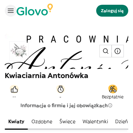
Zaloguj się
Kwiaciarnia Antonówka
-
--
Bezpłatnie
Informacje o firmie i jej obowiązkach
Kwiaty
Ozdobne
Świece
Walentynki
Dzień K