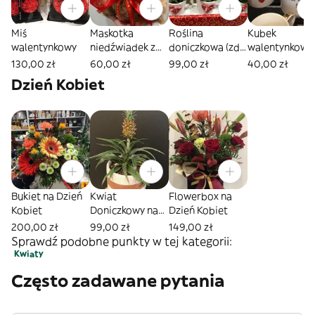
Miś
Maskotka
Roślina
Kubek
walentynkowy
niedźwiadek z
doniczkowa (zdj
walentynkowy
czerwoną
poglądowe) w
130,00 zł
60,00 zł
99,00 zł
40,00 zł
kokardą
sercowej
Dzień Kobiet
doniczce
Bukiet na Dzień
Kwiat
Flowerbox na
Kobiet
Doniczkowy na
Dzień Kobiet
Dzień Kobiet
200,00 zł
99,00 zł
149,00 zł
Sprawdź podobne punkty w tej kategorii:
Kwiaty
Często zadawane pytania