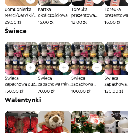
bombonierka
Kartka
Torebka
Torebka
Merci/Baryłki/Li
okoliczościowa
prezentowa
prezentowa
ndt/Toffifi/Rafa
SREDNIA
DUZA
29,00 zł
15,00 zł
12,00 zł
16,00 zł
ello
Świece
Świeca
Świeca
Świeca
Świeca
zapachowa duża
zapachowa mini
zapachowa
zapachowa
ze złotym
113g
ŚREDNIA 255g
DUŻA 623g ze
150,00 zł
70,00 zł
100,00 zł
120,00 zł
wieczkiem 411g
ze szklanym
szklanym
Walentynki
wieczkiem
wieczkiem