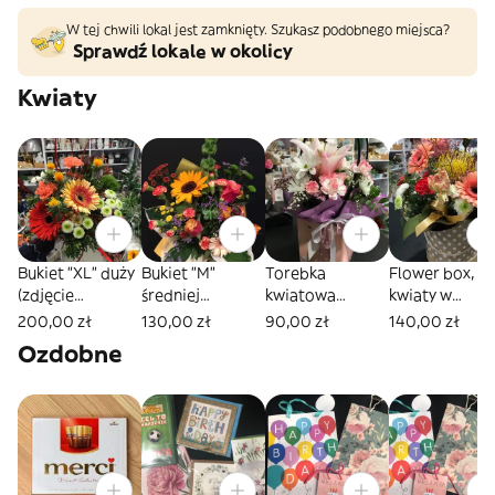
W tej chwili lokal jest zamknięty. Szukasz podobnego miejsca?
Sprawdź lokale w okolicy
Kwiaty
Bukiet "XL" duży
Bukiet "M"
Torebka
Flower box,
(zdjęcie
średniej
kwiatowa
kwiaty w
poglądowe)
wielkości
(zdjęcie
pudełku -
200,00 zł
130,00 zł
90,00 zł
140,00 zł
(zdjęcie
poglądowe)
ROZMIAR
Ozdobne
poglądowe)
ŚREDNI (zdjęc
poglądowe)