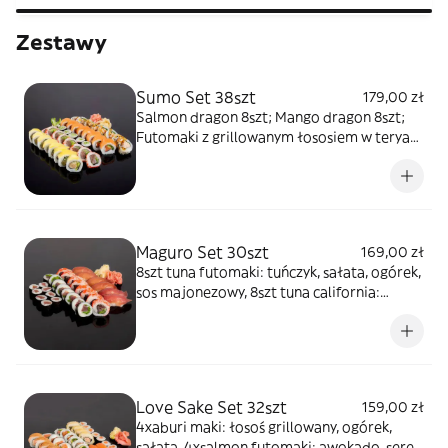
Zestawy
Sumo Set 38szt
179,00 zł
Salmon dragon 8szt; Mango dragon 8szt;
Futomaki z grillowanym łososiem w teryaki
8szt; Grillowany łosoś, awokado, sałata,
serek, sos teryaki, sezam 8szt; Tuna
california 8szt; Hosomaki z ogórkiem 6szt.
Do każdego zestawu dodajemy: Sosy
sojowe, imbir biały, imbir różowy, wasabi i
Maguro Set 30szt
169,00 zł
pałeczki. 834 kJ / 198 kcal
8szt tuna futomaki: tuńczyk, sałata, ogórek,
sos majonezowy, 8szt tuna california:
tuńczyk, ogórek, sałata, sos majonezowy,
masago, 6szt tuna nigiri: tuńczyk, 8szt tuna
hosomaki: tuńczyk. Do każdego zestawu
dodajemy: Sosy sojowe, imbir biały, imbir
różowy, wasabi i pałeczki. 804 kJ / 191 kcal
Love Sake Set 32szt
159,00 zł
4xaburi maki: łosoś grillowany, ogórek,
sałata, 4xsalmon futomaki: awokado, serek