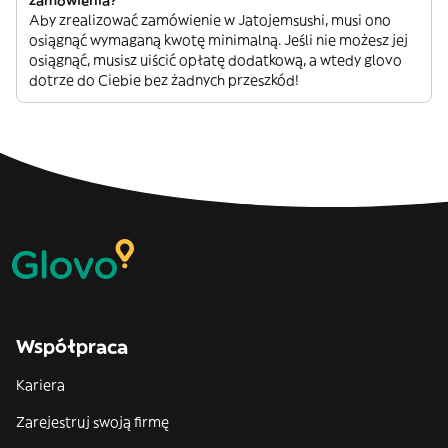
zamówienia?
Aby zrealizować zamówienie w Jatojemsushi, musi ono
osiągnąć wymaganą kwotę minimalną. Jeśli nie możesz jej
osiągnąć, musisz uiścić opłatę dodatkową, a wtedy glovo
dotrze do Ciebie bez żadnych przeszkód!
Współpraca
Kariera
Zarejestruj swoją firmę