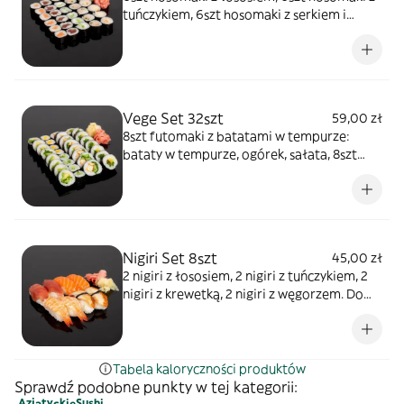
biały, imbir różowy, wasabi i pałeczki. 790
tuńczykiem, 6szt hosomaki z serkiem i
kJ / 188 kcal
ogórkiem, 6szt hosomaki z tuńczykiem
grillowanym i jalapeno, 6szt hosomaki z
łososiem grillowanym teryaki. Do każdego
zestawu dodajemy: Sosy sojowe, imbir
biały, imbir różowy, wasabi i pałeczki. 798
Vege Set 32szt
59,00 zł
kJ / 189 kcal
8szt futomaki z batatami w tempurze:
bataty w tempurze, ogórek, sałata, 8szt
oshiko - kanpyo futomaki: oshinko, kanpio,
ogórek, sałata, 8szt avocado futomaki:
awokado, sałata, 4 hosomaki z mango, 4szt
hosomaki z ogórkiem. Do każdego zestawu
dodajemy: Sosy sojowe, imbir biały, imbir
Nigiri Set 8szt
45,00 zł
różowy, wasabi i pałeczki
2 nigiri z łososiem, 2 nigiri z tuńczykiem, 2
nigiri z krewetką, 2 nigiri z węgorzem. Do
każdego zestawu dodajemy: Sosy sojowe,
imbir biały, imbir różowy, wasabi i pałeczki.
710 kJ / 168 kcal
Tabela kaloryczności produktów
Sprawdź podobne punkty w tej kategorii:
Azjatyckie
Sushi