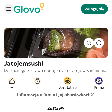
Zaloguj się
Jatojemsushi
Do każdego zestawu dodajemy: sosy sojowe, imbir biały, imbir różowy, wasabi i pałeczki
-
--
Bezpłatnie
Prime
Informacje o firmie i jej obowiązkach
Zestawy