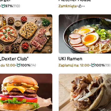
97%
(110)
Zamknięte
--
 „Dexter Club”
UKI Ramen
 do 12:00
100%
(14)
Zaplanuj na: 12:00
100%
(19)