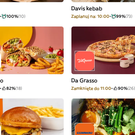
Davis kebab
100%
(10)
Zaplanuj na: 10:00
99%
(73)
co
Da Grasso
82%
(18)
Zamknięte do 11:00
90%
(26)