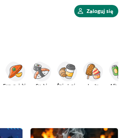
Zaloguj się
Europejskie
Sushi
Śniadanie
Lody
Alkohole