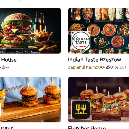
r House
Indian Taste Rzeszow
--
Zaplanuj na: 12:00
81%
(20)
urger
Fletcher House