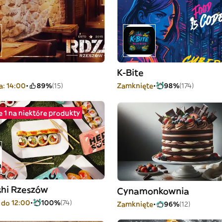
K-Bite
a: 14:00
89%
(15)
Zamknięte
98%
(174)
e 1 na niektóre produkty
shi Rzeszów
Cynamonkownia
 do 12:00
100%
(74)
Zamknięte
96%
(12)