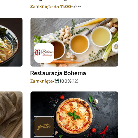
Zamknięte do 11:00
--
Restauracja Bohema
Zamknięte
100%
(12)