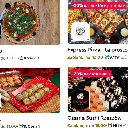
-20% na niektóre produkty
Express Pizza - ta prost
a
Zaplanuj na: 12:00
97%
(187)
 do 12:00
86%
(21)
-20% na całe menu
Osama Sushi Rzeszów
k
Zamknięte do 13:00
98%
(91)
do 11:00
100%
(34)