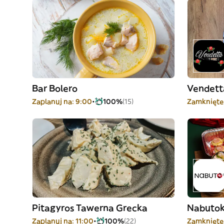
Bar Bolero
Vendett
Zaplanuj na: 9:00
100%
(15)
Zamknięte
Pitagyros Tawerna Grecka
Nabuto
Zaplanuj na: 11:00
100%
(22)
Zamknięte 