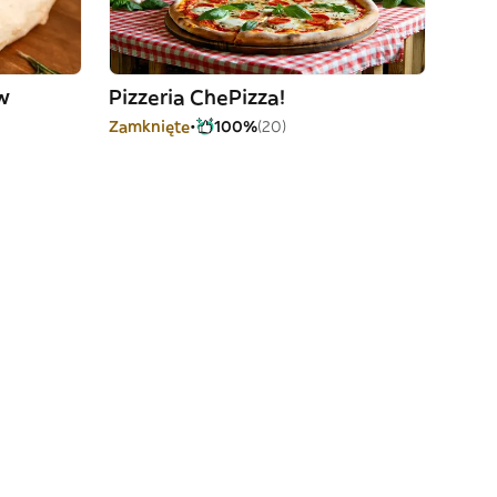
w
Pizzeria ChePizza!
Zamknięte
100%
(20)