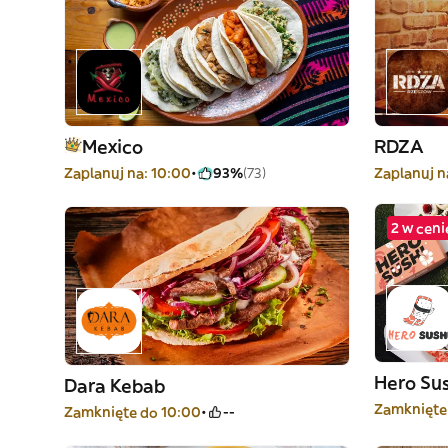
Mexico
RDZA
Zaplanuj na: 10:00
93%
(73)
Zaplanuj n
2 w ceni
Hero Su
Dara Kebab
Zamknięte
Zamknięte do 10:00
--