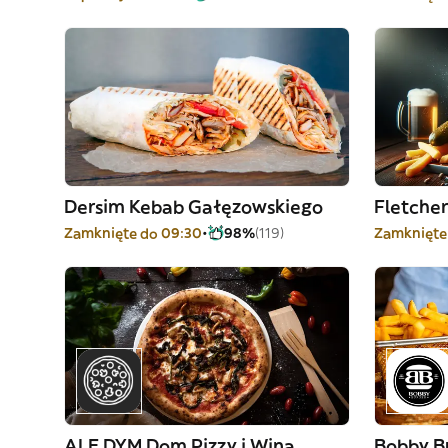
Dersim Kebab Gałęzowskiego
Fletche
Zamknięte do 09:30
98%
(119)
Zamknięte
ALE DYM Dom Pizzy i Wina
Bobby B