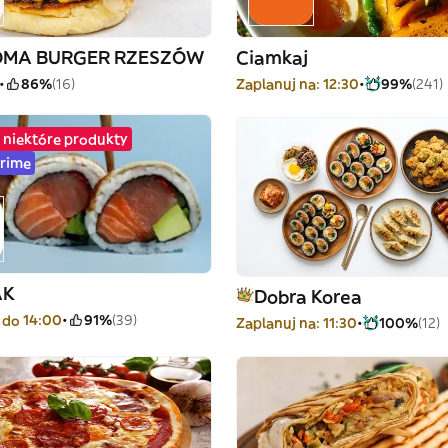
MA BURGER RZESZÓW
Ciamkaj
86%
(16)
Zaplanuj na: 12:30
99%
(241)
 niektóre produkty
Prime
AK
Dobra Korea
 do 14:00
91%
(39)
Zaplanuj na: 11:30
100%
(12)