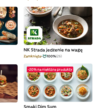
NK Strada jedzenie na wagę
Zamknięte
100%
(26)
-20% na niektóre produkty
Smaki Dim Sum