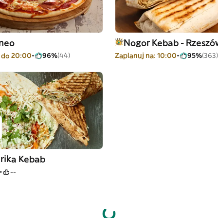
meo
Nogor Kebab - Rzeszó
 do 20:00
96%
(44)
Zaplanuj na: 10:00
95%
(363)
arika Kebab
--