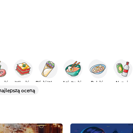
ąski
Włoskie
Bliski Wschód
Azjatyckie
Polskie
Napoje
najlepszą oceną