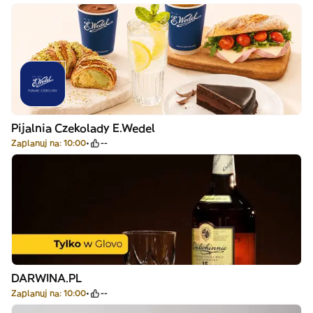
Pijalnia Czekolady E.Wedel
Zaplanuj na: 10:00
--
DARWINA.PL
Zaplanuj na: 10:00
--