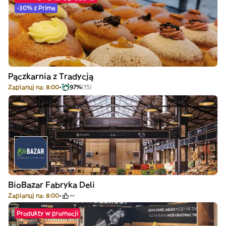
-30% z Prime
Pączkarnia z Tradycją
Zaplanuj na: 8:00
97%
(15)
BioBazar Fabryka Deli
Zaplanuj na: 8:00
--
Produkty w promocji