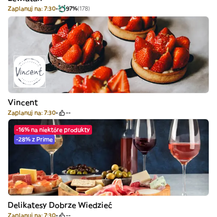
Zaplanuj na: 7:30
97%
(178)
Vincent
Zaplanuj na: 7:30
--
-16% na niektóre produkty
-28% z Prime
Delikatesy Dobrze Wiedzieć
Zaplanuj na: 7:30
--