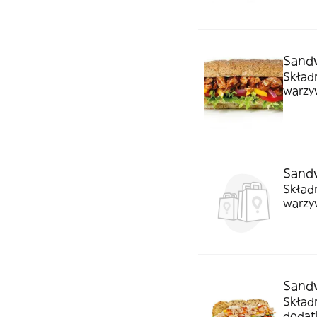
Sand
Składnik
warzyw
Sand
Składn
warzyw
Sandw
Składn
dodat