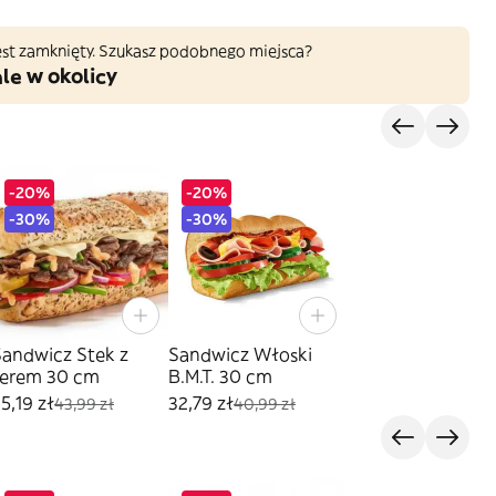
 jest zamknięty. Szukasz podobnego miejsca?
le w okolicy
-20%
-20%
-30%
-30%
Sandwicz Stek z
Sandwicz Włoski
serem 30 cm
B.M.T. 30 cm
5,19 zł
32,79 zł
43,99 zł
40,99 zł