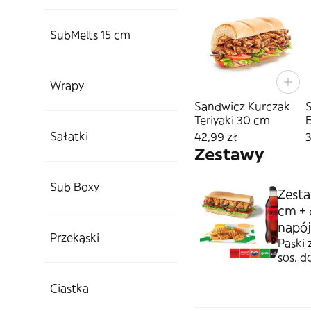
SubMelts 15 cm
Wrapy
Sandwicz Kurczak
Teriyaki 30 cm
B
Sałatki
42,99 zł
3
Zestawy
Sub Boxy
Zesta
cm + 
napój
Przekąski
Paski 
sos, d
Ciastka