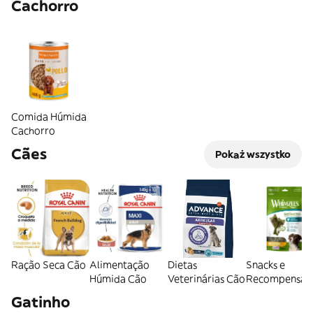
Cachorro
Comida Húmida
Cachorro
Cães
Pokaż wszystko
Ração Seca Cão
Alimentação
Dietas
Snacks e
Húmida Cão
Veterinárias Cão
Recompensas
Cão
Gatinho