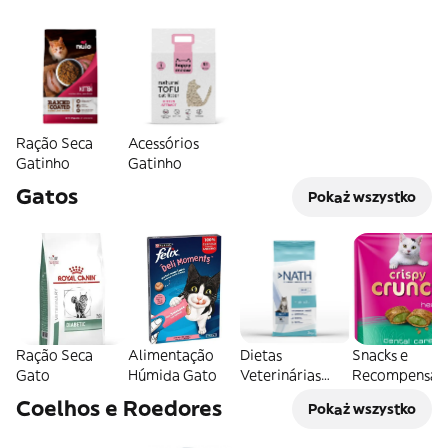
Ração Seca
Acessórios
Gatinho
Gatinho
Gatos
Pokaż wszystko
Ração Seca
Alimentação
Dietas
Snacks e
Gato
Húmida Gato
Veterinárias
Recompensas
Gato
Gato
Coelhos e Roedores
Pokaż wszystko