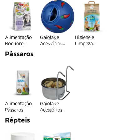
Alimentação
Gaiolas e
Higiene e
Roedores
Acessórios
Limpeza
Roedores
Roedores
Pássaros
Alimentação
Gaiolas e
Pássaros
Acessórios
Pássaros
Répteis