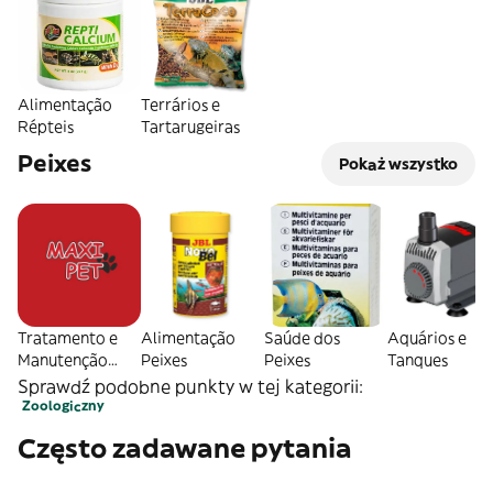
Alimentação
Terrários e
Répteis
Tartarugeiras
Peixes
Pokaż wszystko
Tratamento e
Alimentação
Saúde dos
Aquários e
Manutenção
Peixes
Peixes
Tanques
Água
Sprawdź podobne punkty w tej kategorii:
Zoologiczny
Często zadawane pytania