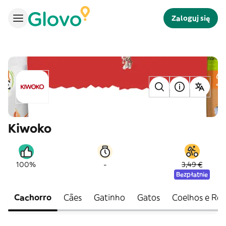
Zaloguj się
Kiwoko
-
100%
3,49 €
Bezpłatnie
Cachorro
Cães
Gatinho
Gatos
Coelhos e Ro