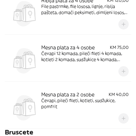
Riblja plata za 4 osobe
KM 120,00
File pastrmke, file lososa, lignje, riblja
pašteta, domaći peksimeti, dimljeni losos,
masline, domaći bijeli sir
Mesna plata za 4 osobe
KM 75,00
Ćevapi 12 komada, pileći fileti 4 komada,
kotleti 2 komada, sudžukice 4 komada,
pomfrit, salata, domaća lepina
Mesna plata za 2 osobe
KM 40,00
Ćevapi, pileći fileti, kotleti, sudžukice,
pomfrit
Bruscete