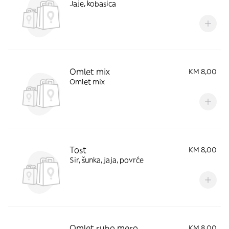
Jaje, kobasica
Omlet mix
KM 8,00
Omlet mix
Tost
KM 8,00
Sir, šunka, jaja, povrće
Omlet suho meso
KM 8,00