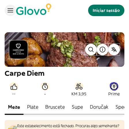
Iniciar sessão
Carpe Diem
-
--
KM 3,95
Prime
Meze
Plate
Bruscete
Supe
Doručak
Speci
Este estabelecimento está fechado. Procuras algo semelhante?