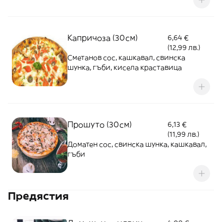
Капричоза (30см)
6,64 €
(12,99 лв.)
Сметанов сос, кашкавал, свинска
шунка, гъби, кисела краставица
Прошуто (30см)
6,13 €
(11,99 лв.)
Доматен сос, свинска шунка, кашкавал,
гъби
Предястия