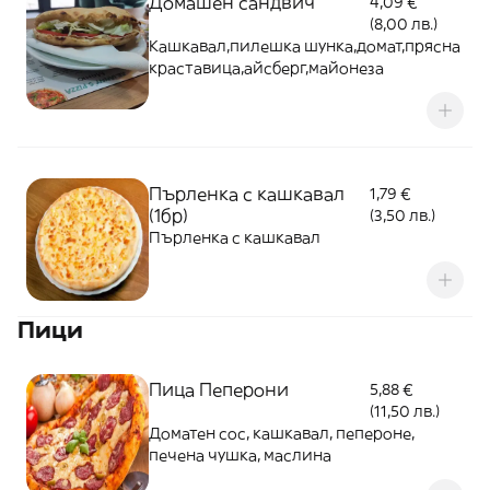
Домашен сандвич
4,09 €
(8,00 лв.)
Кашкавал,пилешка шунка,домат,прясна
краставица,айсберг,майонеза
Пърленка с кашкавал
1,79 €
(1бр)
(3,50 лв.)
Пърленка с кашкавал
Пици
Пица Пеперони
5,88 €
(11,50 лв.)
Доматен сос, кашкавал, пепероне,
печена чушка, маслина