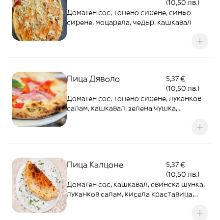
(10,50 лв.)
Доматен сос, топено сирене, синьо
сирене, моцарела, чедьр, кашкавал
Пица Дяволо
5,37 €
(10,50 лв.)
Доматен сос, топено сирене, луканков
салам, кашкавал, зелена чушка,
царевица
Пица Калцоне
5,37 €
(10,50 лв.)
Доматен сос, кашкавал, свинска шунка,
луканков салам, кисела краставица,
гъби