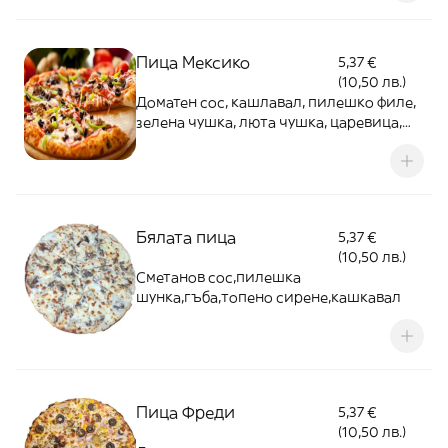
Пица Мексико
5,37 €
(10,50 лв.)
Доматен сос, кашлавал, пилешко филе,
зелена чушка, люта чушка, царевица,
лук
Бялата пица
5,37 €
(10,50 лв.)
Сметанов сос,пилешка
шунка,гъба,топено сирене,кашкавал
Пица Фреди
5,37 €
(10,50 лв.)