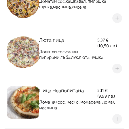
Доматен сос,кашкавал, пилешка
шунка,маслина,кисела
краставица,царевица
Люта пица
5,37 €
(10,50 лв.)
Доматен сос,салам
пеперони,гъба,лук,люта чушка
Пица Неаполитана
5,11 €
(9,99 лв.)
Доматен сос, песто, моцарела, домат,
маслина