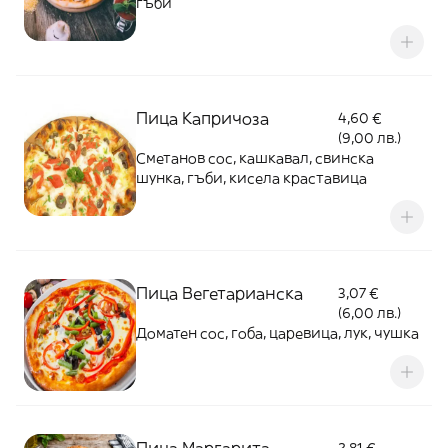
гъби
Пица Капричоза
4,60 €
(9,00 лв.)
Сметанов сос, кашкавал, свинска
шунка, гъби, кисела краставица
Пица Вегетарианска
3,07 €
(6,00 лв.)
Доматен сос, гоба, царевица, лук, чушка