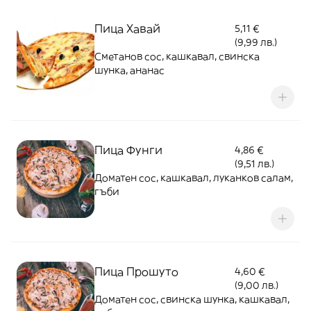
Пица Хавай
5,11 €
(9,99 лв.)
Сметанов сос, кашкавал, свинска
шунка, ананас
Пица Фунги
4,86 €
(9,51 лв.)
Доматен сос, кашкавал, луканков салам,
гъби
Пица Прошуто
4,60 €
(9,00 лв.)
Доматен сос, свинска шунка, кашкавал,