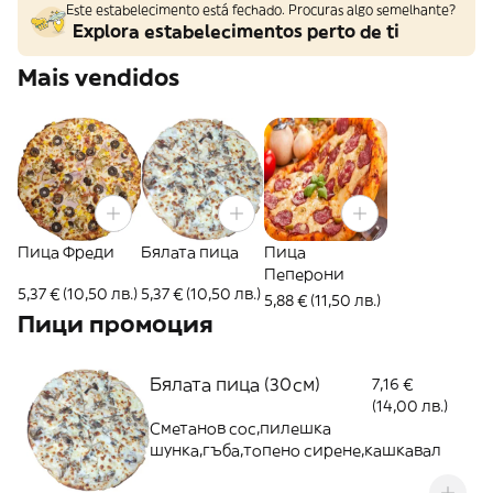
Este estabelecimento está fechado. Procuras algo semelhante?
Explora estabelecimentos perto de ti
Mais vendidos
Пица Фреди
Бялата пица
Пица
Пеперони
5,37 € (10,50 лв.)
5,37 € (10,50 лв.)
5,88 € (11,50 лв.)
Пици промоция
Бялата пица (30см)
7,16 €
(14,00 лв.)
Сметанов сос,пилешка
шунка,гъба,топено сирене,кашкавал