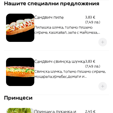
Нашите специални предложения
Сандвич пиле
3,83 €
(7,49 лв.)
Пилешка шунка, топено пушено
сирене, кашкавал, зеле с майонеза,
айсберг и пържени картофки.
Сандвич свинска шунка
3,83 €
(7,49 лв.)
Свинска шунка, топено пушено сирене,
моцарела,урнебес,домати и
краставици.С три соса по избор.
Принцеси
Принцеса луканка и
2,45 €