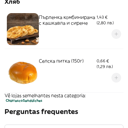
Хляб
Пърленка комбинирана
1,43 €
с кашкавла и сирене
(2,80 лв.)
Селска питка (150г)
0,66 €
(1,29 лв.)
Vê lojas semelhantes nesta categoria:
Churrasco
Sanduíches
Perguntas frequentes