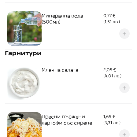
Минерална вода
0,77 €
(500мл)
(1,51 лв.)
Гарнитури
Млечна салата
2,05 €
(4,01 лв.)
Пресни пържени
1,69 €
картофи със сирене
(3,31 лв.)