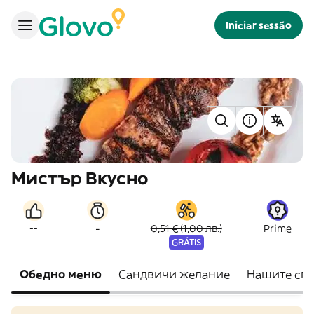
Iniciar sessão
Мистър Вкусно
-
--
0,51 € (1,00 лв.)
Prime
GRÁTIS
Обедно меню
Сандвичи желание
Нашите сп