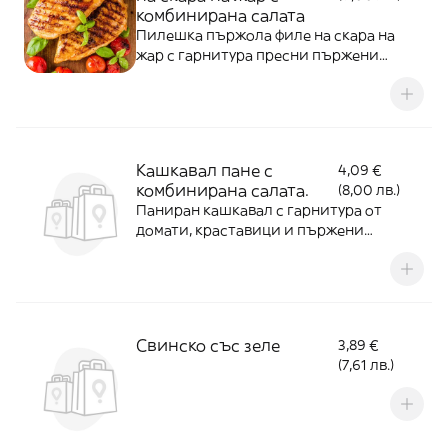
комбинирана салата
Пилешка пържола филе на скара на
жар с гарнитура пресни пържени
картофки с домати и краставици на
шайби.
Кашкавал пане с
4,09 €
комбинирана салата.
(8,00 лв.)
Паниран кашкавал с гарнитура от
домати, краставици и пържени
картофки.
Свинско със зеле
3,89 €
(7,61 лв.)