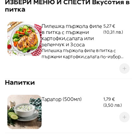
ИЗБЕРИ МЕНЮ И СПЕСТИ Вкусотия в
питка
Пилешка пържола филе
5,27 €
в питка с пържени
(10,31 лв.)
картофки,салата или
зеленчук и 3соса
Пилешка пържола филе в питка с
пържени картофки,салата по-избор
или зеленчук по-избор и три соса по-
избор.
Напитки
Таратор (500мл)
1,79 €
(3,50 лв.)