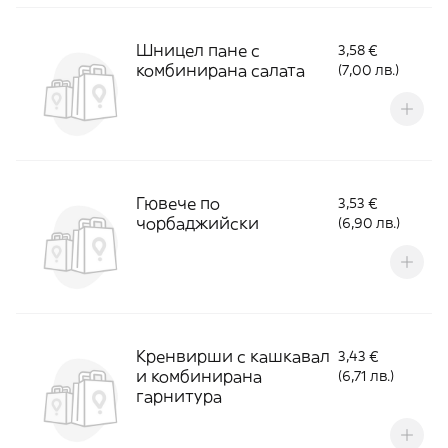
Шницел пане с
3,58 €
комбинирана салата
(7,00 лв.)
Гювече по
3,53 €
чорбаджийски
(6,90 лв.)
Кренвирши с кашкавал
3,43 €
и комбинирана
(6,71 лв.)
гарнитура