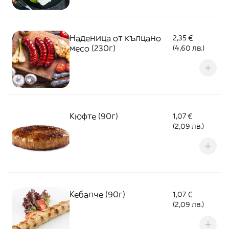
Наденица от кълцано
2,35 €
месо (230г)
(4,60 лв.)
Кюфте (90г)
1,07 €
(2,09 лв.)
Кебапче (90г)
1,07 €
(2,09 лв.)