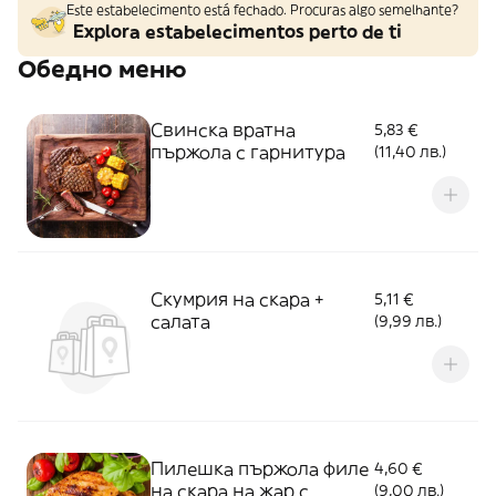
Este estabelecimento está fechado. Procuras algo semelhante?
Explora estabelecimentos perto de ti
Обедно меню
Свинска вратна
5,83 €
пържола с гарнитура
(11,40 лв.)
Скумрия на скара +
5,11 €
салата
(9,99 лв.)
Пилешка пържола филе
4,60 €
на скара на жар с
(9,00 лв.)