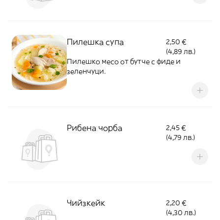
Пилешка супа
2,50 €
(4,89 лв.)
Пилешко месо от бутче с фиде и
зеленчуци.
Рибена чорба
2,45 €
(4,79 лв.)
Чийзкейк
2,20 €
(4,30 лв.)