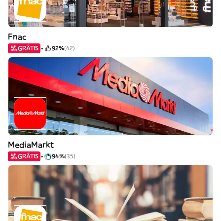
Fnac
GRÁTIS
92%
(42)
MediaMarkt
GRÁTIS
94%
(35)