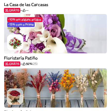
La Casa de las Carcasas
GRÁTIS
--
-10% em alguns artigos
-15% com o Prime
Floristería Patiño
GRÁTIS
92%
(25)