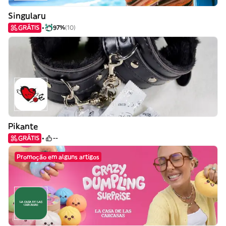
Singularu
GRÁTIS
97%
(10)
Pikante
GRÁTIS
--
Promoção em alguns artigos