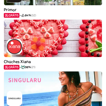
Primor
GRÁTIS
84%
(32)
Chuches Xiana
GRÁTIS
98%
(21)