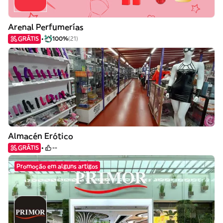
Arenal Perfumerías
GRÁTIS
100%
(21)
Almacén Erótico
GRÁTIS
--
Promoção em alguns artigos