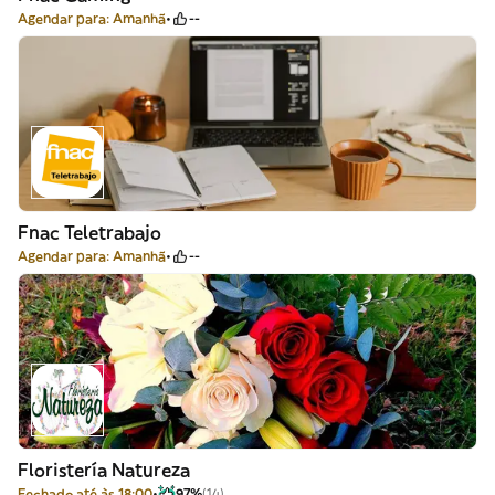
Agendar para: Amanhã
--
Fnac Teletrabajo
Agendar para: Amanhã
--
Floristería Natureza
Fechado até às 18:00
97%
(14)