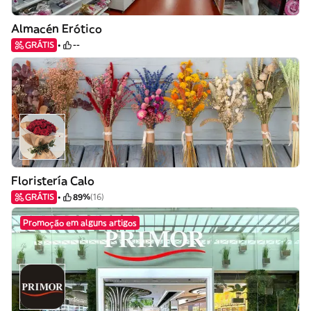
Almacén Erótico
GRÁTIS
--
Floristería Calo
GRÁTIS
89%
(16)
Promoção em alguns artigos