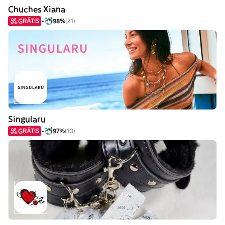
Chuches Xiana
GRÁTIS
98%
(21)
Singularu
GRÁTIS
97%
(10)