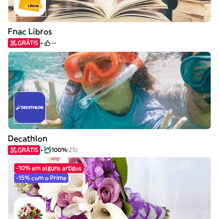
Fnac Libros
GRÁTIS
--
Decathlon
GRÁTIS
100%
(25)
-10% em alguns artigos
-15% com o Prime