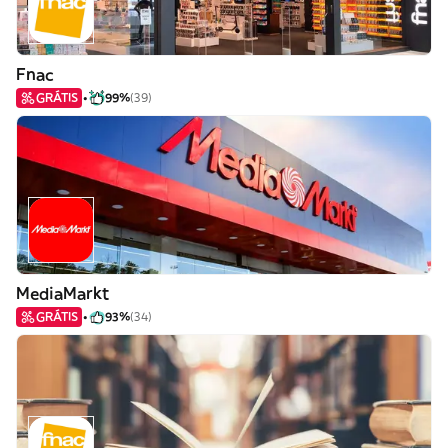
Fnac
GRÁTIS
99%
(39)
MediaMarkt
GRÁTIS
93%
(34)