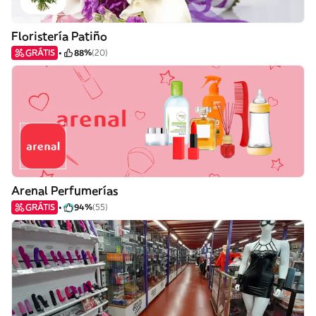
Floristería Patiño
GRÁTIS
88%
(20)
Arenal Perfumerías
GRÁTIS
94%
(55)