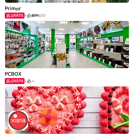
Primor
GRÁTIS
89%
(30)
PCBOX
GRÁTIS
--