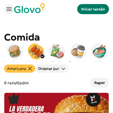
Iniciar sessão
Comida
Hambúrgueres
Americana
Snacks
Peq. almoço
Asiática
Americana
Ordenar por
6 resultados
Repor