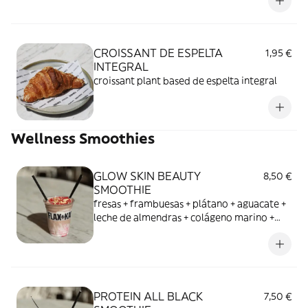
CROISSANT DE ESPELTA
1,95 €
INTEGRAL
croissant plant based de espelta integral
Wellness Smoothies
GLOW SKIN BEAUTY
8,50 €
SMOOTHIE
fresas + frambuesas + plátano + aguacate +
leche de almendras + colágeno marino +
sirope de arce + estevia + ácido hialurónico
PROTEIN ALL BLACK
7,50 €