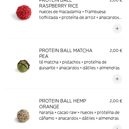
PROTEIN BALL
2,00 €
RASPBERRY RICE
nueces de macadamia + frambuesa
liofilizada + proteína de arroz + anacardos +
dátiles + almendras
PROTEIN BALL MATCHA
2,00 €
PEA
té matcha + pistachos + proteína de
guisante + anacardos + dátiles + almendras
PROTEIN BALL HEMP
2,00 €
ORANGE
naranja + cacao raw + nueces + proteína de
cáñamo + anacardos + dátiles + almendras