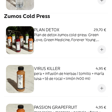
Zumos Cold Press
PLAN DETOX
29,70 €
Plan de detox zumos cold-press: Green
Love, Green Medicine, Forever Young ,
Passion Grapefruit, Virus killer, The vegan
vampire.
VIRUS KILLER
4,95 €
pera + infusión de hierbas ( tomillo + maría
luisa + té de roca) + limón (400 ml)
PASSION GRAPEFRUIT
4,95 €