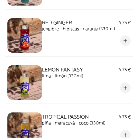
RED GINGER
4,75 €
jengibre + hibiscus + naranja (330ml)
LEMON FANTASY
4,75 €
lima + limón (330ml)
TROPICAL PASSION
4,75 €
piña + maracuyá + coco (330ml)