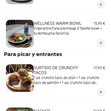
+ cebolla asada + salsa "cheddar" plant
based casera + boniatos con salsa de yogur
plant based + peanut butter creatine
smoothie
WELLNESS WARM BOWL
15,95 €
Elige entreTuna bibimbap ó falafel bowl +
tu kombucha favorita
Para picar y entrantes
SURTIDO DE CRUNCHY
17,50 €
TACOS
1 ud. crunchy taco de atún + 1 ud. crunchy
taco de salmón + 1 ud. crunchy taco de
corvina (3 uds)