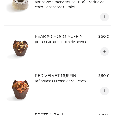
harina de almendras (no frita) + harina de
coco + anacardos + miel
PEAR & CHOCO MUFFIN
3,50 €
pera + cacao + copos de avena
RED VELVET MUFFIN
3,50 €
arándanos + remolacha + coco