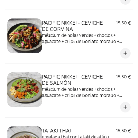
mango + atún y salmón
PACIFIC NIKKEI - CEVICHE
15,50 €
DE CORVINA
mézclum de hojas verdes + choclos +
aguacate + chips de boniato morado +
boniato asado + pico de gallo + cilantro +
totopos + mayonesa de fruta de la pasión +
quinoa + edamame + ceviche de corvina
PACIFIC NIKKEI - CEVICHE
15,50 €
DE SALMÓN
mézclum de hojas verdes + choclos +
aguacate + chips de boniato morado +
boniato asado + pico de gallo + cilantro +
totopos + mayonesa de fruta de la pasión +
quinoa + edamame + ceviche de salmón
TATAKI THAI
15,50 €
ensalada thai con tataki de atún +