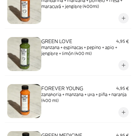
mandarina + manzana + pomelo + fresa +
maracuyá + jengibre (400ml)
GREEN LOVE
4,95 €
manzana + espinacas + pepino + apio +
jengibre + limón (400 ml)
FOREVER YOUNG
4,95 €
zanahoria + manzana + uva + piña + naranja
(400 ml)
GREEN MEDICINE
4,95 €