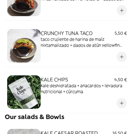
salmón marinados + aguacate + lechuga
romana + salsa tártara de jalapeños + salsa
ponzu
CRUNCHY TUNA TACO
5,50 €
taco crujiente de harina de maíz
nixtamalizado + dados de atún yellowfin
marinados + col blanca + cilantro +
cebolleta china + salsa rosa casera picante +
aguacate + semillas de sésamo (1 ud)
KALE CHIPS
4,50 €
kale deshidratada + anacardos + levadura
nutricional + cúrcuma
Our salads & Bowls
KALE CAESAR ROASTED
16,50 €