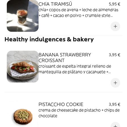
CHíA TIRAMISÚ
5,95 €
chía+ copos de avena + leche de almendras
+ café + cacao en polvo + crumble style
granola + "mascarpone" plant based
Healthy indulgences & bakery
BANANA STRAWBERRY
3,95 €
CROISSANT
croissant de espelta integral relleno de
mantequilla de plátano y cacahuete +
sésamo garrapiñado + plátano + fresas
PISTACCHIO COOKIE
3,95 €
crema de cheesecake de pistacho + chips de
chocolate