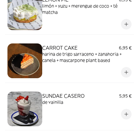
limón + yuzu + merengue de coco + té
matcha
CARROT CAKE
6,95 €
harina de trigo sarraceno + zanahoria +
canela + mascarpone plant based
SUNDAE CASERO
5,95 €
de vainilla