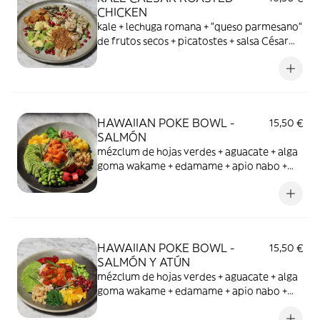
CHICKEN
kale + lechuga romana + "queso parmesano"
de frutos secos + picatostes + salsa César
plant based + aguacate +pollo asado
HAWAIIAN POKE BOWL -
15,50 €
SALMÓN
mézclum de hojas verdes + aguacate + alga
goma wakame + edamame + apio nabo +
pera osmotizada + nabo daikon encurtido +
arroz + salsa especial poke Flax & Kale +
mango + salmón
HAWAIIAN POKE BOWL -
15,50 €
SALMÓN Y ATÚN
mézclum de hojas verdes + aguacate + alga
goma wakame + edamame + apio nabo +
pera osmotizada + nabo daikon encurtido +
arroz + salsa especial poke Flax & Kale +