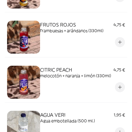
FRUTOS ROJOS
4,75 €
frambuesas + arándanos (330ml)
CITRIC PEACH
4,75 €
melocotón + naranja + limón (330ml)
AGUA VERI
1,95 €
Agua embotellada (500 ml.)