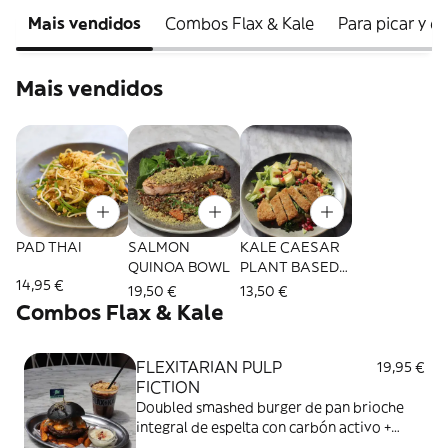
Mais vendidos
Combos Flax & Kale
Para picar y e
Mais vendidos
PAD THAI
SALMON
KALE CAESAR
QUINOA BOWL
PLANT BASED
14,95 €
CRISPY
19,50 €
13,50 €
CHICKEN
Combos Flax & Kale
FLEXITARIAN PULP
19,95 €
FICTION
Doubled smashed burger de pan brioche
integral de espelta con carbón activo +
mayonesa trufada + champiñones salteados