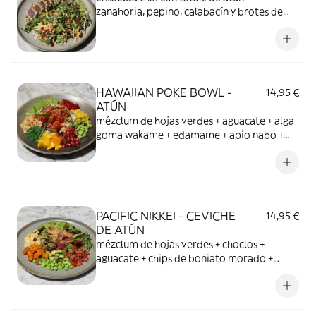
zanahoria, pepino, calabacín y brotes de
soja + edamame + arroz + salsa de soja,
cacahuete y jengibre + sésamo + cilantro
HAWAIIAN POKE BOWL -
14,95 €
ATÚN
mézclum de hojas verdes + aguacate + alga
goma wakame + edamame + apio nabo +
pera osmotizada + nabo daikon encurtido +
arroz + salsa especial poke Flax & Kale +
mango + atún
PACIFIC NIKKEI - CEVICHE
14,95 €
DE ATÚN
mézclum de hojas verdes + choclos +
aguacate + chips de boniato morado +
boniato asado + pico de gallo + cilantro +
totopos + mayonesa de fruta de la pasión y
chipotle + quinoa + edamame + ceviche de
atún