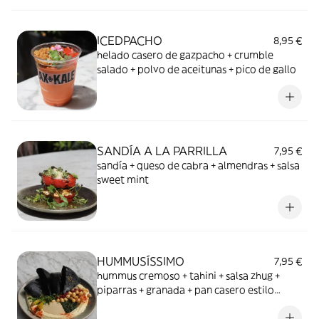
ICEDPACHO
8,95 €
helado casero de gazpacho + crumble
salado + polvo de aceitunas + pico de gallo
SANDÍA A LA PARRILLA
7,95 €
sandía + queso de cabra + almendras + salsa
sweet mint
HUMMUSÍSSIMO
7,95 €
hummus cremoso + tahini + salsa zhug +
piparras + granada + pan casero estilo
focaccia