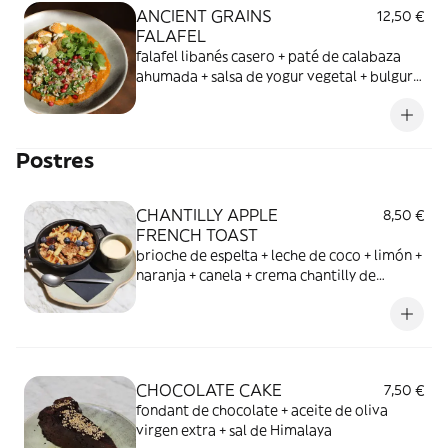
ANCIENT GRAINS
12,50 €
FALAFEL
falafel libanés casero + paté de calabaza
ahumada + salsa de yogur vegetal + bulgur +
espelta + espinacas + mayonesa de harissa +
sésamo + granada + crujiente de maíz
tostado
Postres
CHANTILLY APPLE
8,50 €
FRENCH TOAST
brioche de espelta + leche de coco + limón +
naranja + canela + crema chantilly de
vainilla + manzana asada + crumble casero +
arándanos
CHOCOLATE CAKE
7,50 €
fondant de chocolate + aceite de oliva
virgen extra + sal de Himalaya