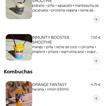
SMOOTHIE
plátano + piña + aguacate + mantequilla de
cacahuete + proteína vegana + leche de
avena + carbón activo + leche de coco +
vainilla
INMUNITY BOOSTER
7,50 €
SMOOTHIE
mango + piña + leche de coco + cúrcuma +
jengibre + pitaya + espirulina azul + yogur
casero de coco
Kombuchas
ORANGE FANTASY
4,75 €
naranja + limón (330ml)