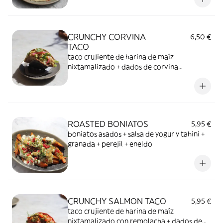
CRUNCHY CORVINA
6,50 €
TACO
taco crujiente de harina de maíz
nixtamalizado + dados de corvina
marinados en aguachile de fruta de la
pasión + cebolla roja encurtida + cilantro +
mayonesa de chipotle y naranjilla
ROASTED BONIATOS
5,95 €
boniatos asados + salsa de yogur y tahini +
granada + perejil + eneldo
CRUNCHY SALMON TACO
5,95 €
taco crujiente de harina de maíz
nixtamalizado con remolacha + dados de