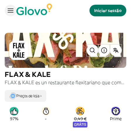
Iniciar sessão
FLAX & KALE
FLAX & KALE es un restaurante flexitariano que combina placer gastronómico y nutrición. El 80% de nuestros platos son plant-based y el 20% incluye pescado azul. Bienvenidos a la alimentación Sabrosa + Sana + Sostenible.
Preços de loja ›
-
97%
0,49 €
Prime
GRÁTIS