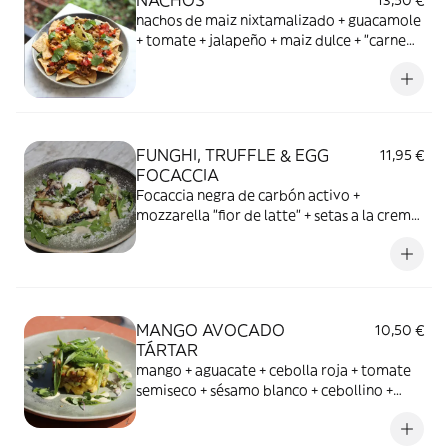
NACHOS
13,50 €
nachos de maiz nixtamalizado + guacamole
+ tomate + jalapeño + maiz dulce + "carne
picada" + salsa "cheddar" fundido
FUNGHI, TRUFFLE & EGG
11,95 €
FOCACCIA
Focaccia negra de carbón activo +
mozzarella "fior de latte" + setas a la crema
de miso y sálvia + huevo pochado + aceite
de trufa + rúcula + Grana Padano
MANGO AVOCADO
10,50 €
TÁRTAR
mango + aguacate + cebolla roja + tomate
semiseco + sésamo blanco + cebollino +
salsa tártara casera