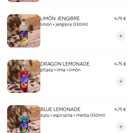
LIMÓN JENGIBRE
4,75 €
limón + jengibre (330ml)
DRAGON LEMONADE
4,75 €
pitaya + lima + limón
BLUE LEMONADE
4,75 €
yuzu + espirulina + menta (330ml)