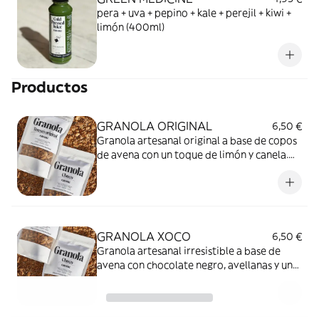
pera + uva + pepino + kale + perejil + kiwi +
limón (400ml)
Productos
GRANOLA ORIGINAL
6,50 €
Granola artesanal original a base de copos
de avena con un toque de limón y canela.
Contiene solo 4,7 g de azúcares (por cada
100 g), que provienen del jarabe de arce
GRANOLA XOCO
6,50 €
Granola artesanal irresistible a base de
avena con chocolate negro, avellanas y un
toque de naranja