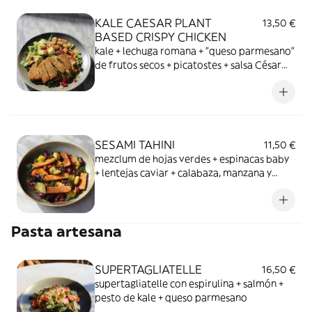
KALE CAESAR PLANT
13,50 €
BASED CRISPY CHICKEN
kale + lechuga romana + "queso parmesano"
de frutos secos + picatostes + salsa César
plant based + aguacate
SESAMI TAHINI
11,50 €
mezclum de hojas verdes + espinacas baby
+ lentejas caviar + calabaza, manzana y
remolacha asadas + tempeh + pipas de
calabaza y girasol + vinagreta de tahini y
sésamo
Pasta artesana
SUPERTAGLIATELLE
16,50 €
supertagliatelle con espirulina + salmón +
pesto de kale + queso parmesano