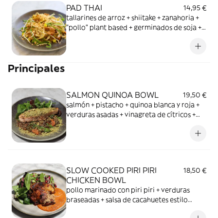
PAD THAI
14,95 €
tallarines de arroz + shiitake + zanahoria +
"pollo" plant based + germinados de soja +
cacahuete tostado + daikon encurtido +
salsa Pad Thai casera + cebolleta china +
lima + cilantro
Principales
SALMON QUINOA BOWL
19,50 €
salmón + pistacho + quinoa blanca y roja +
verduras asadas + vinagreta de cítricos +
cebolleta china
SLOW COOKED PIRI PIRI
18,50 €
CHICKEN BOWL
pollo marinado con piri piri + verduras
braseadas + salsa de cacahuetes estilo
massaman + arroz basmati