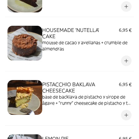
HOUSEMADE 'NUTELLA'
6,95 €
CAKE
mousse de cacao y avellanas + crumble de
almendras
PISTACCHIO BAKLAVA
6,95 €
CHEESECAKE
base de backlava de pistacho y sirope de
ágave + "runny" cheesecake de pistacho y té
matcha
LEMON PIE
6,95 €