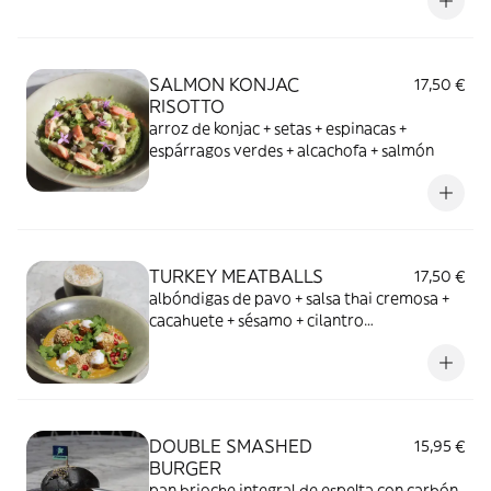
SALMON KONJAC
17,50 €
RISOTTO
arroz de konjac + setas + espinacas +
espárragos verdes + alcachofa + salmón
TURKEY MEATBALLS
17,50 €
albóndigas de pavo + salsa thai cremosa +
cacahuete + sésamo + cilantro
(acompañado de arroz basmati)
DOUBLE SMASHED
15,95 €
BURGER
pan brioche integral de espelta con carbón