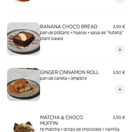
BANANA CHOCO BREAD
3,50 €
pan de plátano + nueces + salsa de "nutella"
plant based
GINGER CINNAMON ROLL
3,50 €
pan de canela + jengibre
MATCHA & CHOCO
3,50 €
MUFFIN
te matcha + drops de chocolate + vainilla