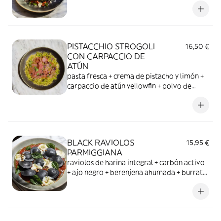
PISTACCHIO STROGOLI
16,50 €
CON CARPACCIO DE
ATÚN
pasta fresca + crema de pistacho y limón +
carpaccio de atún yellowfin + polvo de
pistacho + Grana Padano
BLACK RAVIOLOS
15,95 €
PARMIGGIANA
raviolos de harina integral + carbón activo
+ ajo negro + berenjena ahumada + burrata
+ salsa parmigiana + queso Grana Padano +
aceite de albahaca + piñones