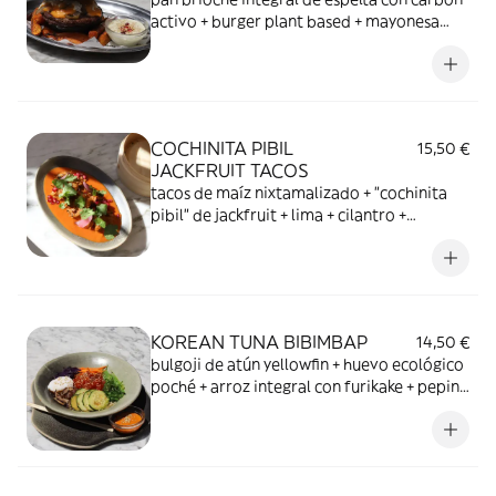
activo + burger plant based + mayonesa
trufada + champiñones salteados + cebolla
asada + salsa "cheddar"+ boniatos con salsa
de yogur
COCHINITA PIBIL
15,50 €
JACKFRUIT TACOS
tacos de maíz nixtamalizado + "cochinita
pibil" de jackfruit + lima + cilantro +
granada + cebolla roja encurtida
KOREAN TUNA BIBIMBAP
14,50 €
bulgoji de atún yellowfin + huevo ecológico
poché + arroz integral con furikake + pepino
marinado en asazuke + col lombarda + alga
goma wakame + shiitake salteado +
tirabeque + sweet chili mayo