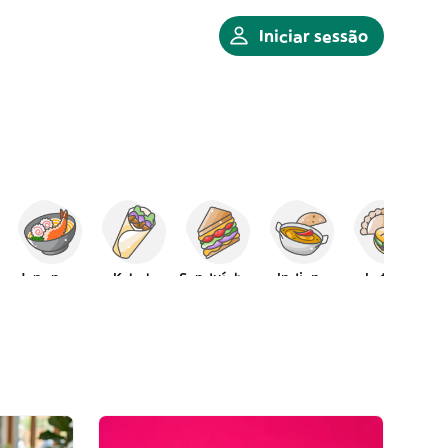
Iniciar sessão
Japonesa
Kebab
Sanduíches
Indiana
Latina