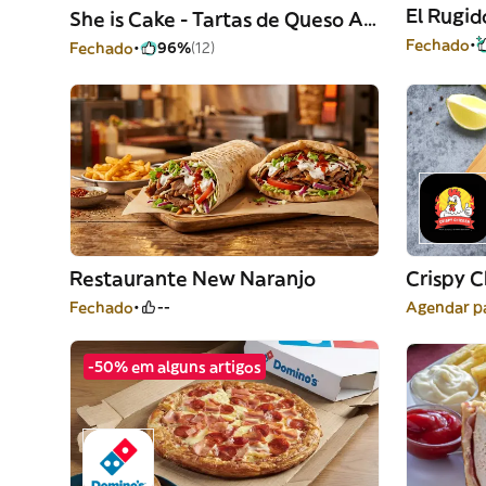
El Rugid
She is Cake - Tartas de Queso Artesanales
Fechado
Fechado
96%
(12)
Restaurante New Naranjo
Crispy C
Fechado
--
Agendar pa
-50% em alguns artigos