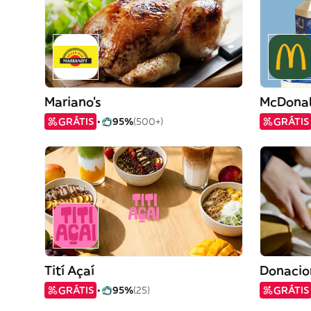
Mariano's
McDonal
GRÁTIS
95%
(500+)
GRÁTIS
Tití Açaí
GRÁTIS
95%
(25)
GRÁTIS