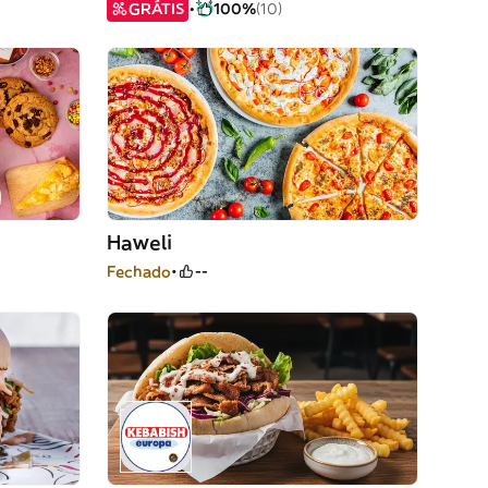
GRÁTIS
100%
(10)
Haweli
Fechado
--