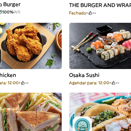
o Burger
THE BURGER AND WRA
100%
(41)
Fechado
--
hicken
Osaka Sushi
ra: 12:00
--
Agendar para: 12:00
--