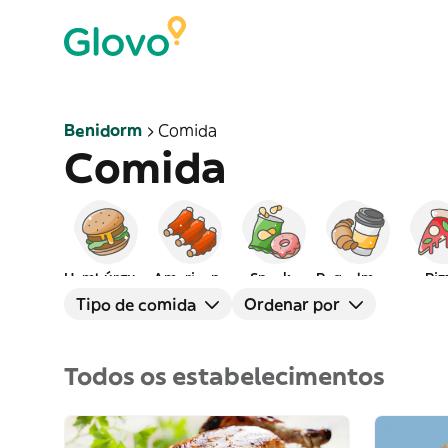
Benidorm
Comida
Comida
Hambúrgueres
Americana
Snacks
Peq. almoço
Piz
Tipo de comida
Ordenar por
Todos os estabelecimentos