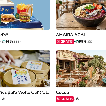
d's®
AMAIRA ACAI
93%
(339)
GRÁTIS
98%
(55)
Donaciones para World Central Kitchen
Cocoa
--
GRÁTIS
--