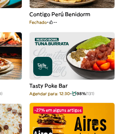
Contigo Perú Benidorm
Fechado
--
Tasty Poke Bar
0)
Agendar para: 12:30
98%
(131)
-27% em alguns artigos