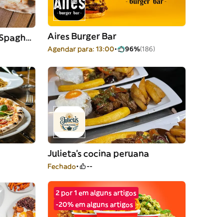
Aires Burger Bar
Bellissimo - Bar Pizzería Spaghetteria
Agendar para: 13:00
96%
(186)
Julieta’s cocina peruana
Fechado
--
2 por 1 em alguns artigos
-20% em alguns artigos