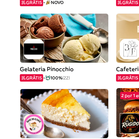
GRÁTIS
NOVO
GRÁTIS
Gelateria Pinocchio
Cafeteri
GRÁTIS
100%
(22)
GRÁTIS
2 por 1 