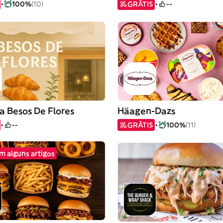
100%
(10)
GRÁTIS
--
a Besos De Flores
Häagen-Dazs
--
GRÁTIS
100%
(11)
em alguns artigos