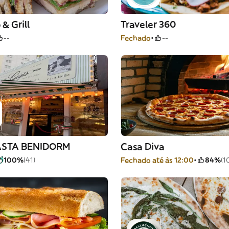
 & Grill
Traveler 360
--
Fechado
--
ASTA BENIDORM
Casa Diva
100%
(41)
Fechado até às 12:00
84%
(1