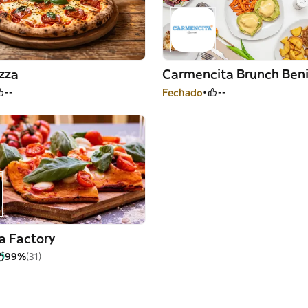
zza
Carmencita Brunch Ben
--
Fechado
--
a Factory
99%
(31)