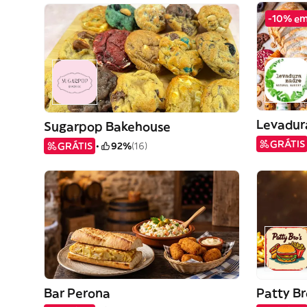
-10% em
Levadu
Sugarpop Bakehouse
GRÁTIS
GRÁTIS
92%
(16)
Bar Perona
Patty Br