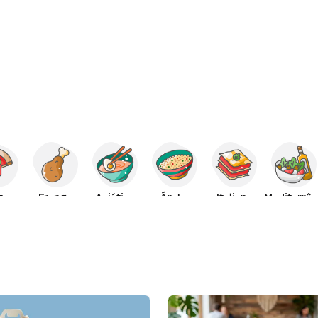
za
Frango
Asiática
Árabe
Italiana
Mediterrânica