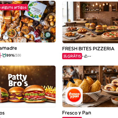
 alguns artigos
ramadre
FRESH BITES PIZZERIA
99%
(59)
GRÁTIS
--
os
Fresco y Pan