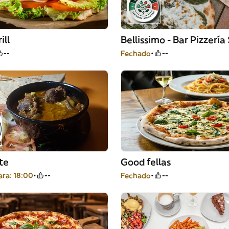
ill
--
Fechado
--
te
Good fellas
ra: 18:00
--
Fechado
--