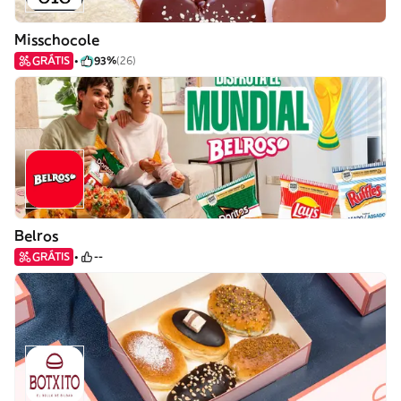
Misschocole
GRÁTIS
93%
(26)
Belros
GRÁTIS
--