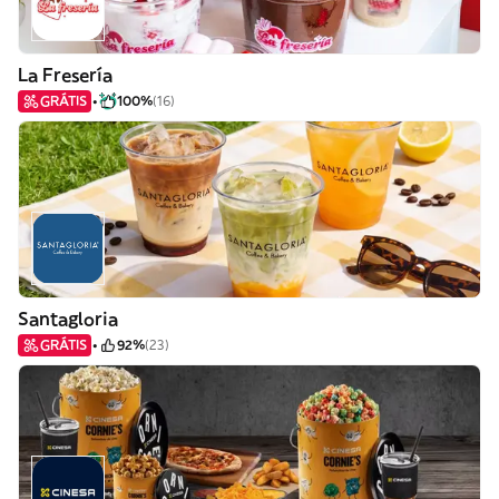
La Fresería
GRÁTIS
100%
(16)
Santagloria
GRÁTIS
92%
(23)