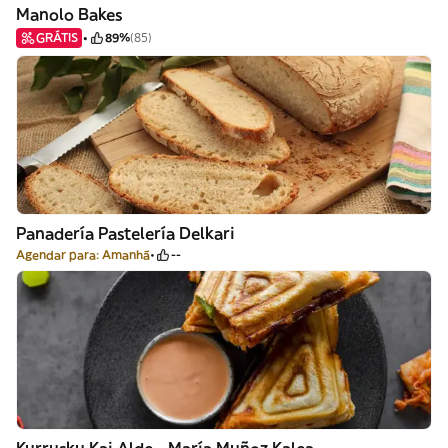
Manolo Bakes
GRÁTIS
89%
(85)
Panadería Pastelería Delkari
Agendar para: Amanhã
--