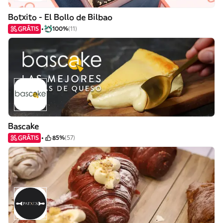
Botxito - El Bollo de Bilbao
GRÁTIS
100%
(11)
Bascake
GRÁTIS
85%
(57)