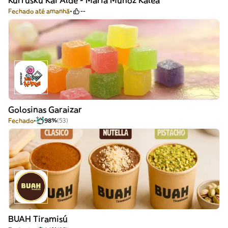
Kurrusku Kai Alde - María Muñoz Kalea
Fechado até amanhã
--
Golosinas Garaizar
Fechado
98%
(53)
BUAH Tiramisú