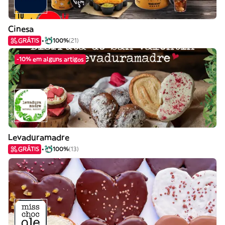
Cinesa
GRÁTIS
100%
(21)
-10% em alguns artigos
Levaduramadre
GRÁTIS
100%
(13)