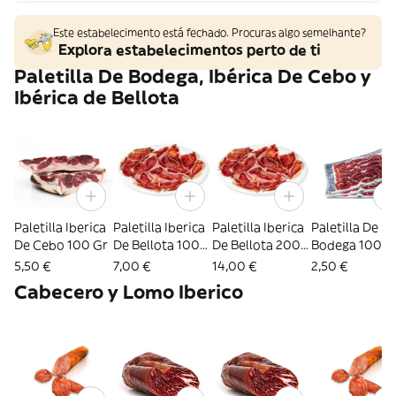
Este estabelecimento está fechado. Procuras algo semelhante?
Explora estabelecimentos perto de ti
Paletilla De Bodega, Ibérica De Cebo y
Ibérica de Bellota
Paletilla Iberica
Paletilla Iberica
Paletilla Iberica
Paletilla De
De Cebo 100 Gr
De Bellota 100
De Bellota 200
Bodega 100 G
Gr
Gr
5,50 €
7,00 €
14,00 €
2,50 €
Cabecero y Lomo Iberico