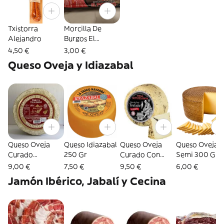
Txistorra
Morcilla De
Alejandro
Burgos El
Pozano 300 Gr
4,50 €
3,00 €
Queso Oveja y Idiazabal
Queso Oveja
Queso Idiazabal
Queso Oveja
Queso Oveja
Curado
250 Gr
Curado Con
Semi 300 Gr
Villapando 300
Trufa 250 Gr
9,00 €
7,50 €
9,50 €
6,00 €
Gr
Jamón Ibérico, Jabalí y Cecina