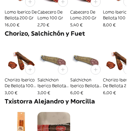
Lomo Iberico De
Cabecero De
Cabecero De
Lomo Iberico 
Bellota 200 Gr
Lomo 100 Gr
Lomo 200 Gr
Bellota 100 G
16,00 €
2,70 €
5,40 €
8,00 €
Chorizo, Salchichón y Fuet
Chorizo Iberico
Salchichon
Salchichon
Chorizo Iberi
De Bellota 100
Iberico Bellota
Iberico Bellota
De Bellota 20
Gr
100 Gr
200 Gr
Gr
3,00 €
3,00 €
6,00 €
6,00 €
Txistorra Alejandro y Morcilla