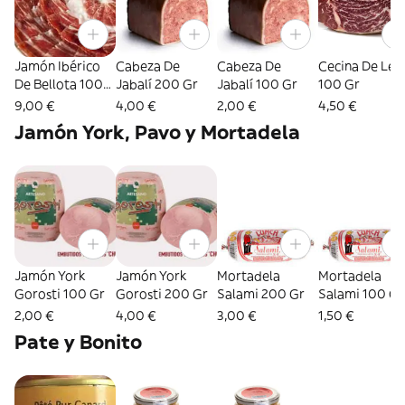
Jamón Ibérico
Cabeza De
Cabeza De
Cecina De Leó
De Bellota 100
Jabalí 200 Gr
Jabalí 100 Gr
100 Gr
Gr
9,00 €
4,00 €
2,00 €
4,50 €
Jamón York, Pavo y Mortadela
Jamón York
Jamón York
Mortadela
Mortadela
Gorosti 100 Gr
Gorosti 200 Gr
Salami 200 Gr
Salami 100 Gr
2,00 €
4,00 €
3,00 €
1,50 €
Pate y Bonito