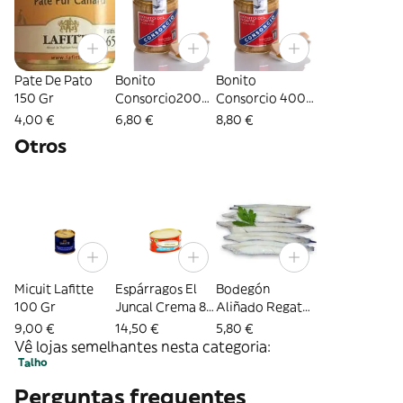
Pate De Pato
Bonito
Bonito
150 Gr
Consorcio200
Consorcio 400
Gr
Gr
4,00 €
6,80 €
8,80 €
Otros
Micuit Lafitte
Espárragos El
Bodegón
100 Gr
Juncal Crema 8-
Aliñado Regata
10 Frutos
100 Gr
9,00 €
14,50 €
5,80 €
Vê lojas semelhantes nesta categoria:
Talho
Perguntas frequentes