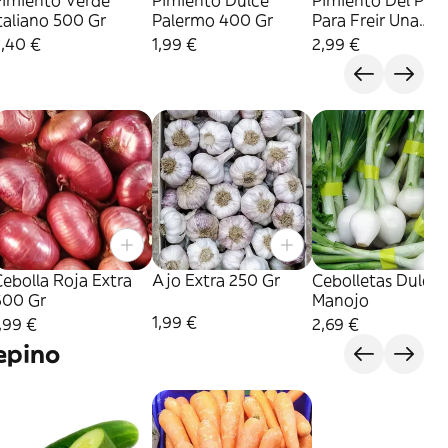
Pimiento Verde
Pimiento Dulce
Pimiento Del País
taliano 500 Gr
Palermo 400 Gr
Para Freir Una
Docena
2,40 €
1,99 €
2,99 €
ebolla Roja Extra
Ajo Extra 250 Gr
Cebolletas Dulces
600 Gr
Manojo
1,99 €
,99 €
2,69 €
epino