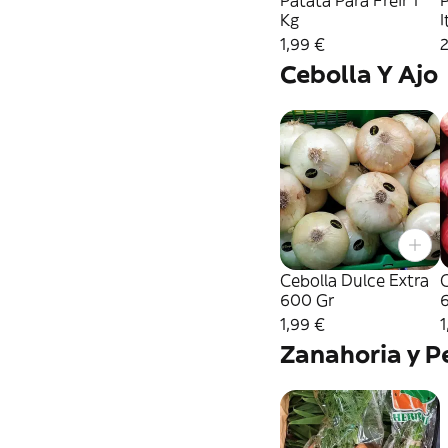
Patata Para Freir 1
Kg
I
1,99 €
Cebolla Y Ajo
Cebolla Dulce Extra
C
600 Gr
1,99 €
1
Zanahoria y P