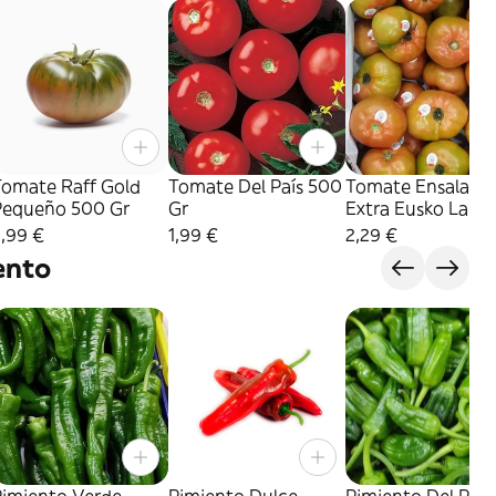
Tomate Raff Gold
Tomate Del País 500
Tomate Ensalada
Pequeño 500 Gr
Gr
Extra Eusko Label
500 Gr
,99 €
1,99 €
2,29 €
ento