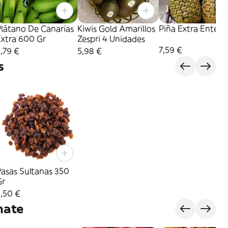
Plátano De Canarias
Kiwis Gold Amarillos
Piña Extra Entera
Extra 600 Gr
Zespri 4 Unidades
7,59 €
,79 €
5,98 €
s
asas Sultanas 350
Gr
,50 €
mate