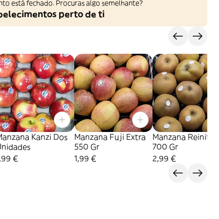
nto está fechado. Procuras algo semelhante?
belecimentos perto de ti
Manzana Kanzi Dos
Manzana Fuji Extra
Manzana Reinita G
Unidades
550 Gr
700 Gr
,99 €
1,99 €
2,99 €